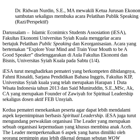
Dr. Ridwan Nurdin, S.E., MA mewakili Ketua Jurusan Ekonom
sambutan sekaligus membuka acara Pelatihan Publik Speaking
(Razi/Perspektif)
Darussalam – Islamic Econimics Students Assosiation (iESA),
Fakultas Ekonomi Universitas Syiah Kuala menggelar acara
bertajuk Pelatihan
Public Speaking
dan Keorganisasian. Acara yang
bertemakan “Explore Your Mind and Train Your Mouth to be A
Good Speaker” diselenggarakan di Aula Fakultas Ekonomi dan
Bisnis, Universitas Syiah Kuala pada Sabtu (1/4).
iESA turut menghadirkan pemateri yang berkompeten dibidangnya,
Fahmi Risnaldi, Sarjana Pendidikan Bahasa Inggris, Fakultas KIP,
Universitas Syiah kuala yang telah merupakan Harapan 1 Duta
Wisata Indonesia tahun 2013 dan Said Muniruddin, S.E.,MSc, Ak,
CA yang merupakan Founder of Zawiyah for Spiritual Leadership
sekaligus dosen aktif FEB Unsyiah.
Kedua pemateri menekankan peserta agar dapat lebih mendalami
aspek kepemimpinan berbasis
Spiritual Leadership
. iESA juga turut
mengundang perwakilan organisasi The Leader yang merupakan
sebuah organisasi kepemudaan yang khusus membina anak Aceh.
The Leader memperkenalkan 6 aspek yang harus dimiliki oleh
seorang pemimpin atau lebih dikenal dengan sebutan
WOW