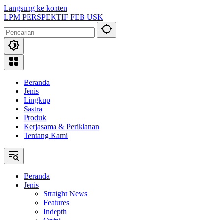
Langsung ke konten
LPM PERSPEKTIF FEB USK
Beranda
Jenis
Lingkup
Sastra
Produk
Kerjasama & Periklanan
Tentang Kami
Beranda
Jenis
Straight News
Features
Indepth