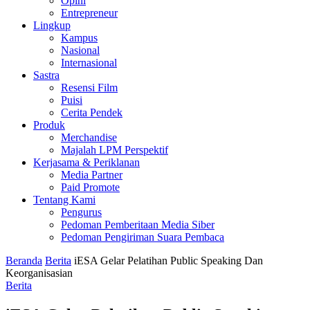
Opini
Entrepreneur
Lingkup
Kampus
Nasional
Internasional
Sastra
Resensi Film
Puisi
Cerita Pendek
Produk
Merchandise
Majalah LPM Perspektif
Kerjasama & Periklanan
Media Partner
Paid Promote
Tentang Kami
Pengurus
Pedoman Pemberitaan Media Siber
Pedoman Pengiriman Suara Pembaca
Beranda
Berita
iESA Gelar Pelatihan Public Speaking Dan
Keorganisasian
Berita