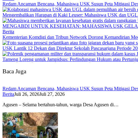
Redam Ancaman Bencana, Mahasiswa USK Susun Peta Mitigasi De
Mengembalikan Harapan di Kaki Leuser: Mahasiswa USK dan UGL Pu
MENGABDI UNTUK KESEHATAN: MAHASISWA USK GELA
Berita
Kementerian Komdigi dan Tribun Network Dorong Kemandirian Med
USK Lantik 12 Dekan dan Direktur Sekolah Pascasarjana Periode 2
Tameng Loreng untuk Jampidsus: Perlindungan Hukum atau Pertunj
Baca Juga
Redam Ancaman Bencana, Mahasiswa USK Susun Peta Mitigasi De
Berita
Juli 26, 2026
Juli 27, 2026
Agusen – Selama bertahun-tahun, warga Desa Agusen di…