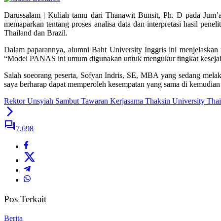
Darussalam | Kuliah tamu dari Thanawit Bunsit, Ph. D pada Jum’a
memaparkan tentang proses analisa data dan interpretasi hasil pen
Thailand dan Brazil.
Dalam paparannya, alumni Baht University Inggris ini menjelaska
“Model PANAS ini umum digunakan untuk mengukur tingkat kesejahter
Salah soeorang peserta, Sofyan Indris, SE, MBA yang sedang melakuka
saya berharap dapat memperoleh kesempatan yang sama di kemudian h
Rektor Unsyiah Sambut Tawaran Kerjasama Thaksin University Thai
7,698
Pos Terkait
Berita