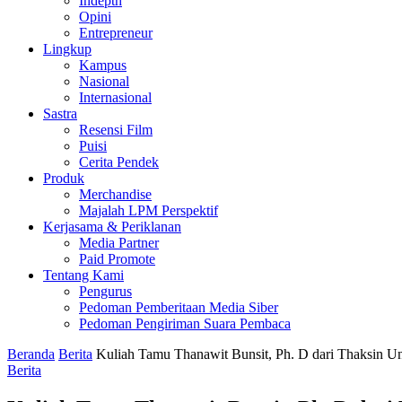
Indepth
Opini
Entrepreneur
Lingkup
Kampus
Nasional
Internasional
Sastra
Resensi Film
Puisi
Cerita Pendek
Produk
Merchandise
Majalah LPM Perspektif
Kerjasama & Periklanan
Media Partner
Paid Promote
Tentang Kami
Pengurus
Pedoman Pemberitaan Media Siber
Pedoman Pengiriman Suara Pembaca
Beranda
Berita
Kuliah Tamu Thanawit Bunsit, Ph. D dari Thaksin Un
Berita