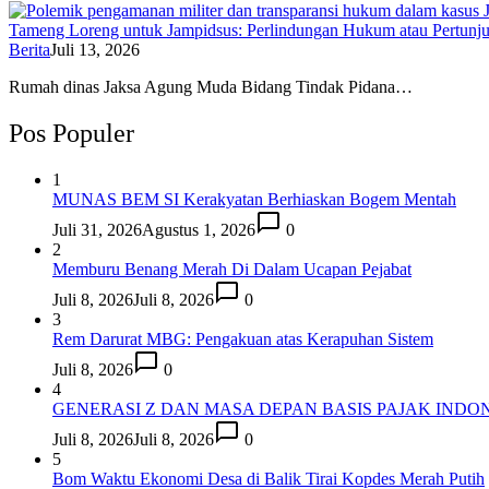
Tameng Loreng untuk Jampidsus: Perlindungan Hukum atau Pertunj
Berita
Juli 13, 2026
Rumah dinas Jaksa Agung Muda Bidang Tindak Pidana…
Pos Populer
1
MUNAS BEM SI Kerakyatan Berhiaskan Bogem Mentah
Juli 31, 2026
Agustus 1, 2026
0
2
Memburu Benang Merah Di Dalam Ucapan Pejabat
Juli 8, 2026
Juli 8, 2026
0
3
Rem Darurat MBG: Pengakuan atas Kerapuhan Sistem
Juli 8, 2026
0
4
GENERASI Z DAN MASA DEPAN BASIS PAJAK INDON
Juli 8, 2026
Juli 8, 2026
0
5
Bom Waktu Ekonomi Desa di Balik Tirai Kopdes Merah Putih