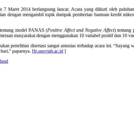
t 7 Maret 2014 berlangsung lancar. Acara yang diikuti oleh puluha
elitian dengan mengambil topik dampak pemberian bantuan kredit mikro
n tentang model PANAS (
Positive Affect and Negative Affect
) tentang
aan masyarakat dengan menggunakan 10 variabel positif dan 10 variab
n penelitian disertasi sangat antusias terhadap acara ini. “Sayang w
ari,” paparnya. [
fe.unsyiah.ac.id
]
land