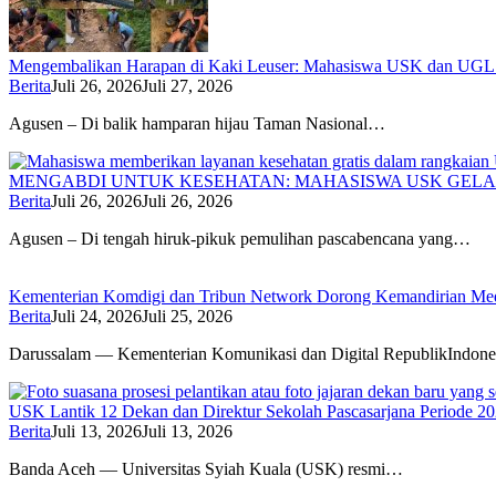
Mengembalikan Harapan di Kaki Leuser: Mahasiswa USK dan UGL Pu
Berita
Juli 26, 2026
Juli 27, 2026
Agusen – Di balik hamparan hijau Taman Nasional…
MENGABDI UNTUK KESEHATAN: MAHASISWA USK GELA
Berita
Juli 26, 2026
Juli 26, 2026
Agusen – Di tengah hiruk-pikuk pemulihan pascabencana yang…
Kementerian Komdigi dan Tribun Network Dorong Kemandirian Med
Berita
Juli 24, 2026
Juli 25, 2026
Darussalam — Kementerian Komunikasi dan Digital RepublikIndone
USK Lantik 12 Dekan dan Direktur Sekolah Pascasarjana Periode 2
Berita
Juli 13, 2026
Juli 13, 2026
Banda Aceh — Universitas Syiah Kuala (USK) resmi…