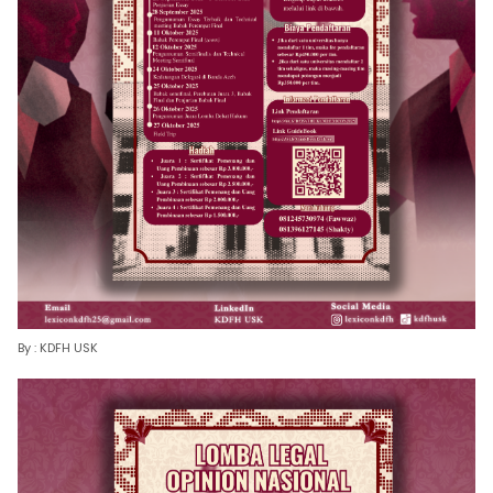
By : KDFH USK