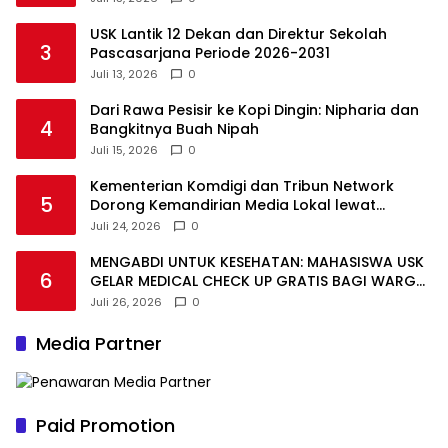
USK Lantik 12 Dekan dan Direktur Sekolah
3
Pascasarjana Periode 2026-2031
Juli 13, 2026
0
Dari Rawa Pesisir ke Kopi Dingin: Nipharia dan
4
Bangkitnya Buah Nipah
Juli 15, 2026
0
Kementerian Komdigi dan Tribun Network
5
Dorong Kemandirian Media Lokal lewat
Workshop di Banda Aceh
Juli 24, 2026
0
MENGABDI UNTUK KESEHATAN: MAHASISWA USK
6
GELAR MEDICAL CHECK UP GRATIS BAGI WARGA
DESA AGUSEN
Juli 26, 2026
0
Media Partner
Paid Promotion