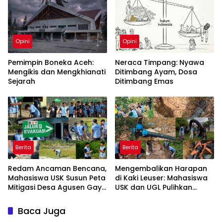
Opini
Opini
Pemimpin Boneka Aceh:
Neraca Timpang: Nyawa
Mengikis dan Mengkhianati
Ditimbang Ayam, Dosa
Sejarah
Ditimbang Emas
Berita
Berita
Redam Ancaman Bencana,
Mengembalikan Harapan
Mahasiswa USK Susun Peta
di Kaki Leuser: Mahasiswa
Mitigasi Desa Agusen Gayo
USK dan UGL Pulihkan
Lues
Jaringan Air Bersih di Desa
Agusen
Baca Juga