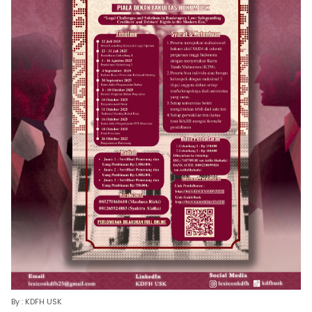
By : KDFH USK