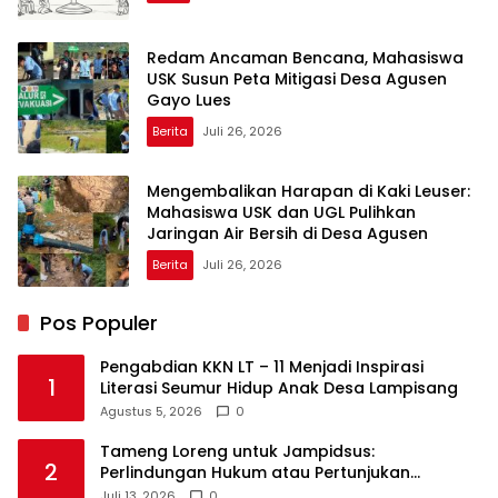
Redam Ancaman Bencana, Mahasiswa
USK Susun Peta Mitigasi Desa Agusen
Gayo Lues
Berita
Juli 26, 2026
Mengembalikan Harapan di Kaki Leuser:
Mahasiswa USK dan UGL Pulihkan
Jaringan Air Bersih di Desa Agusen
Berita
Juli 26, 2026
Pos Populer
Pengabdian KKN LT – 11 Menjadi Inspirasi
1
Literasi Seumur Hidup Anak Desa Lampisang
Agustus 5, 2026
0
Tameng Loreng untuk Jampidsus:
2
Perlindungan Hukum atau Pertunjukan
Kekuasaan?
Juli 13, 2026
0