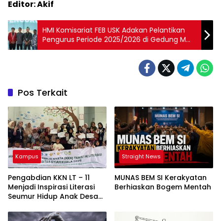
Editor: Akif
HMI Komisariat FEB USK Adakan Pelantikan
Pengurus Periode 2025/2026 di Gedung MW
KAHMI Aceh
Pos Terkait
Kampus
Straight News
Pengabdian KKN LT – 11
MUNAS BEM SI Kerakyatan
Menjadi Inspirasi Literasi
Berhiaskan Bogem Mentah
Seumur Hidup Anak Desa
Lampisang