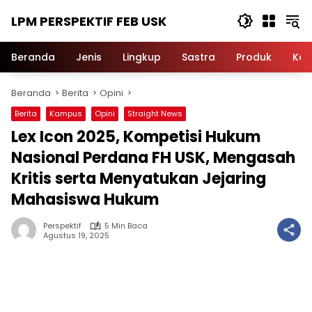
Langsung
LPM PERSPEKTIF FEB USK
ke
konten
Beranda
Jenis
Lingkup
Sastra
Produk
Ker
Beranda
Berita
Opini
Berita
Kampus
Opini
Straight News
Lex Icon 2025, Kompetisi Hukum
Nasional Perdana FH USK, Mengasah
Kritis serta Menyatukan Jejaring
Mahasiswa Hukum
Perspektif
5 Min Baca
Agustus 19, 2025