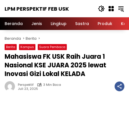
Langsung
LPM PERSPEKTIF FEB USK
ke
konten
Beranda
Jenis
Lingkup
Sastra
Produk
Ker
Beranda
Berita
Berita
Kampus
Suara Pembaca
Mahasiswa FK USK Raih Juara 1
Nasional KSE JUARA 2025 lewat
Inovasi Gizi Lokal KELADA
Perspektif
3 Min Baca
Juli 23, 2025