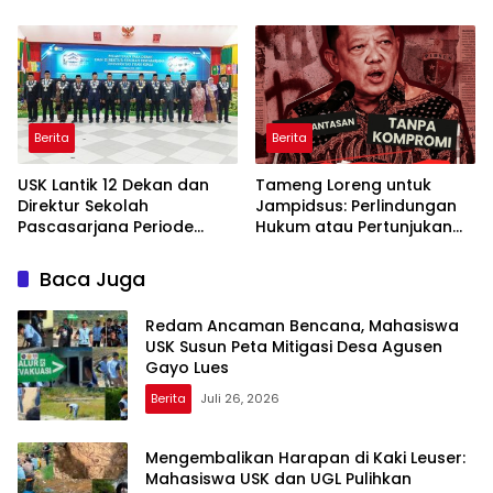
UP GRATIS BAGI WARGA
lewat Workshop di Banda
DESA AGUSEN
Aceh
Berita
Berita
USK Lantik 12 Dekan dan
Tameng Loreng untuk
Direktur Sekolah
Jampidsus: Perlindungan
Pascasarjana Periode
Hukum atau Pertunjukan
2026-2031
Kekuasaan?
Baca Juga
Redam Ancaman Bencana, Mahasiswa
USK Susun Peta Mitigasi Desa Agusen
Gayo Lues
Berita
Juli 26, 2026
Mengembalikan Harapan di Kaki Leuser:
Mahasiswa USK dan UGL Pulihkan