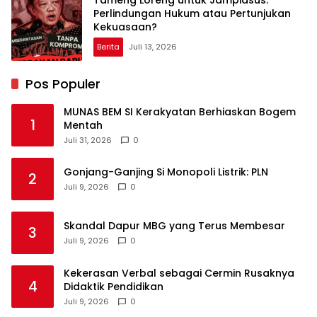
Tameng Loreng untuk Jampidsus:
Perlindungan Hukum atau Pertunjukan
Kekuasaan?
Berita
Juli 13, 2026
Pos Populer
MUNAS BEM SI Kerakyatan Berhiaskan Bogem
1
Mentah
Juli 31, 2026
0
Gonjang-Ganjing Si Monopoli Listrik: PLN
2
Juli 9, 2026
0
Skandal Dapur MBG yang Terus Membesar
3
Juli 9, 2026
0
Kekerasan Verbal sebagai Cermin Rusaknya
4
Didaktik Pendidikan
Juli 9, 2026
0