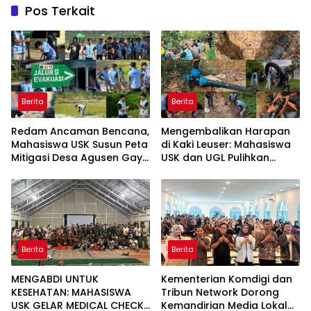
Pos Terkait
Berita
Berita
Redam Ancaman Bencana,
Mengembalikan Harapan
Mahasiswa USK Susun Peta
di Kaki Leuser: Mahasiswa
Mitigasi Desa Agusen Gayo
USK dan UGL Pulihkan
Lues
Jaringan Air Bersih di Desa
Agusen
Berita
Berita
MENGABDI UNTUK
Kementerian Komdigi dan
KESEHATAN: MAHASISWA
Tribun Network Dorong
USK GELAR MEDICAL CHECK
Kemandirian Media Lokal