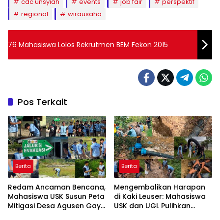
cdc unsyiah
events
job fair
perspektif
regional
wirausaha
76 Mahasiswa Lolos Rekrutmen BEM Fekon 2015
Pos Terkait
Berita
Berita
Redam Ancaman Bencana,
Mengembalikan Harapan
Mahasiswa USK Susun Peta
di Kaki Leuser: Mahasiswa
Mitigasi Desa Agusen Gayo
USK dan UGL Pulihkan
Lues
Jaringan Air Bersih di Desa