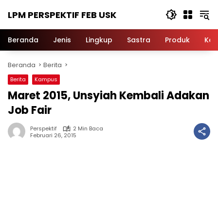
Langsung
LPM PERSPEKTIF FEB USK
ke
konten
Beranda
Jenis
Lingkup
Sastra
Produk
Ker
Beranda
Berita
Berita
Kampus
Maret 2015, Unsyiah Kembali Adakan
Job Fair
Perspektif
2 Min Baca
Februari 26, 2015