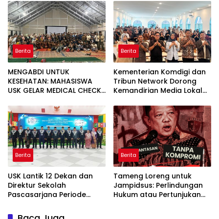
Agusen
Berita
Berita
MENGABDI UNTUK
Kementerian Komdigi dan
KESEHATAN: MAHASISWA
Tribun Network Dorong
USK GELAR MEDICAL CHECK
Kemandirian Media Lokal
UP GRATIS BAGI WARGA
lewat Workshop di Banda
DESA AGUSEN
Aceh
Berita
Berita
USK Lantik 12 Dekan dan
Tameng Loreng untuk
Direktur Sekolah
Jampidsus: Perlindungan
Pascasarjana Periode
Hukum atau Pertunjukan
2026-2031
Kekuasaan?
Baca Juga