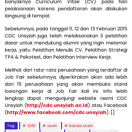
banyaknya
Curriculum Vitae
(CV) pada hari
pelaksanaan karena pendaftaran akan dilakukan
langsung di tempat.
Sebelumnya, pada tanggal 11, 12 dan 13 Februari 2015
CDC Unsyiah juga telah melaksanakan 3 pelatihan
dasar untuk mendukung alumni yang ingin melamar
kerja, yaitu Pelatihan Menulis CV, Pelatihan Strategi
TPA & Psikotest, dan Pelatihan Interview Kerja.
Melihat dari rata-rata perusahaan yang terdaftar di
Job Fair sebelumnya, diperkirakan akan ada lebih
dari 15 perusahaan yang akan membuka stand
lowongan kerja di Job Fair kali ini. Info lebih
lengkap dapat mengunjungi website resmi CDC
Unsyiah (
http://cdc.unsyiah.ac.id
)
atau Facebook
(
http://www.facebook.com/cdc.unsyiah
). []
Tag:
2015
aceh
banda aceh