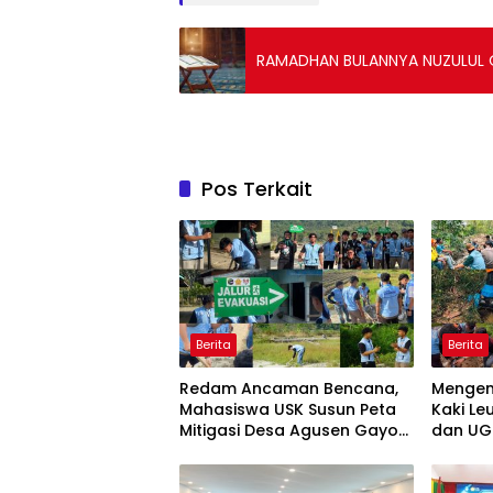
RAMADHAN BULANNYA NUZULUL 
Pos Terkait
Berita
Berita
Redam Ancaman Bencana,
Mengem
Mahasiswa USK Susun Peta
Kaki Le
Mitigasi Desa Agusen Gayo
dan UGL
Lues
Air Ber