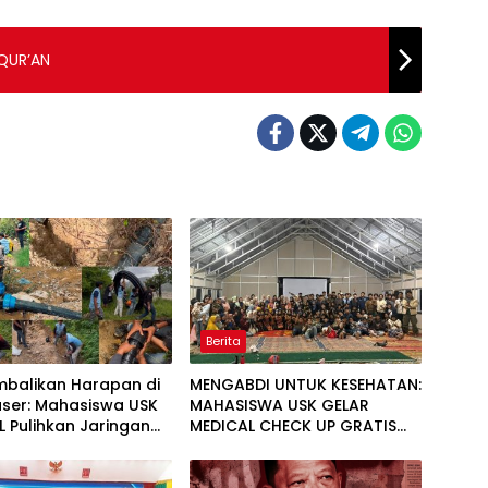
QUR’AN
Berita
balikan Harapan di
MENGABDI UNTUK KESEHATAN:
user: Mahasiswa USK
MAHASISWA USK GELAR
 Pulihkan Jaringan
MEDICAL CHECK UP GRATIS
sih di Desa Agusen
BAGI WARGA DESA AGUSEN