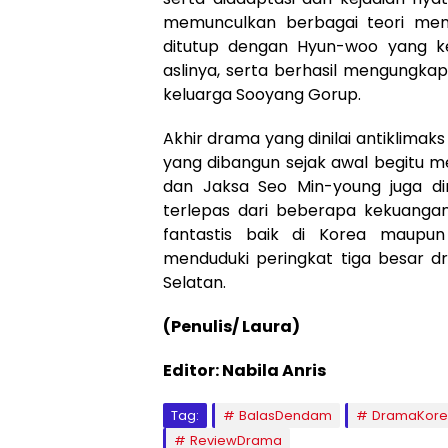
memunculkan berbagai teori menge
ditutup dengan Hyun-woo yang k
aslinya, serta berhasil mengungka
keluarga Sooyang Gorup.
Akhir drama yang dinilai antiklim
yang dibangun sejak awal begitu me
dan Jaksa Seo Min-young juga di
terlepas dari beberapa kekuangan
fantastis baik di Korea maupun
menduduki peringkat tiga besar dr
Selatan.
(Penulis/ Laura)
Editor: Nabila Anris
Tag:
BalasDendam
DramaKor
ReviewDrama