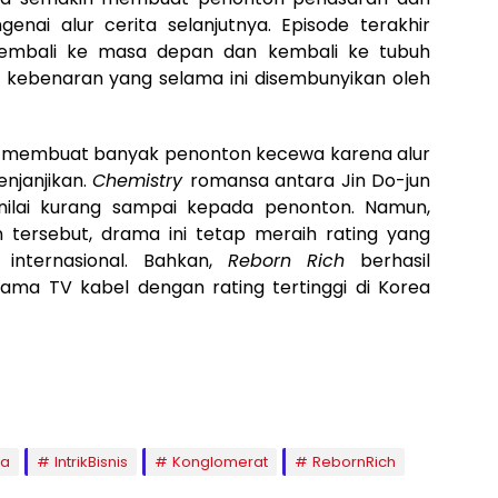
nai alur cerita selanjutnya. Episode terakhir
embali ke masa depan dan kembali ke tubuh
p kebenaran yang selama ini disembunyikan oleh
aks membuat banyak penonton kecewa karena alur
njanjikan.
Chemistry
romansa antara Jin Do-jun
nilai kurang sampai kepada penonton. Namun,
 tersebut, drama ini tetap meraih rating yang
 internasional. Bahkan,
Reborn Rich
berhasil
ama TV kabel dengan rating tertinggi di Korea
ea
IntrikBisnis
Konglomerat
RebornRich