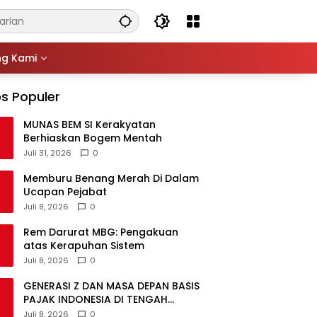
ng Kami
s Populer
MUNAS BEM SI Kerakyatan
Berhiaskan Bogem Mentah
Juli 31, 2026
0
Memburu Benang Merah Di Dalam
Ucapan Pejabat
Juli 8, 2026
0
Rem Darurat MBG: Pengakuan
atas Kerapuhan Sistem
Juli 8, 2026
0
GENERASI Z DAN MASA DEPAN BASIS
PAJAK INDONESIA DI TENGAH
DISRUPSI GLOBAL
Juli 8, 2026
0