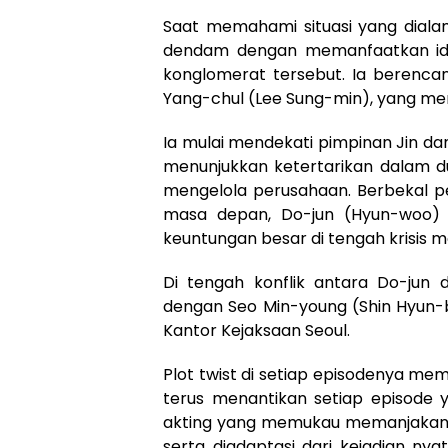
Saat memahami situasi yang diala
dendam dengan memanfaatkan ide
konglomerat tersebut. Ia berenca
Yang-chul (Lee Sung-min), yang me
Ia mulai mendekati pimpinan Jin d
menunjukkan ketertarikan dalam du
mengelola perusahaan. Berbekal 
masa depan, Do-jun (Hyun-woo) 
keuntungan besar di tengah krisis 
Di tengah konflik antara Do-jun
dengan Seo Min-young (Shin Hyun-be
Kantor Kejaksaan Seoul.
Plot twist di setiap episodenya mem
terus menantikan setiap episode 
akting yang memukau memanjakan 
serta diadaptasi dari kejadian 