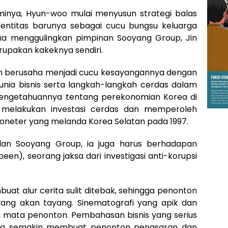
minya, Hyun-woo mulai menyusun strategi balas
ntitas barunya sebagai cucu bungsu keluarga
na menggulingkan pimpinan Sooyang Group, Jin
rupakan kakeknya sendiri.
an berusaha menjadi cucu kesayangannya dengan
nia bisnis serta langkah-langkah cerdas dalam
pengetahuannya tentang perekonomian Korea di
melakukan investasi cerdas dan memperoleh
moneter yang melanda Korea Selatan pada 1997.
 dan Sooyang Group, ia juga harus berhadapan
en), seorang jaksa dari investigasi anti-korupsi
buat alur cerita sulit ditebak, sehingga penonton
yang akan tayang. Sinematografi yang apik dan
mata penonton. Pembahasan bisnis yang serius
nyata semakin membuat penonton penasaran dan