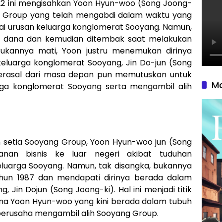
2 ini mengisahkan Yoon Hyun-woo (Song Joong-
ng Group yang telah mengabdi dalam waktu yang
ai urusan keluarga konglomerat Sooyang. Namun,
n dana dan kemudian ditembak saat melakukan
 Bukannya mati, Yoon justru menemukan dirinya
eluarga konglomerat Sooyang, Jin Do-jun (Song
berasal dari masa depan pun memutuskan untuk
Ma
a konglomerat Sooyang serta mengambil alih
 setia Sooyang Group, Yoon Hyun-woo jun (Song
anan bisnis ke luar negeri akibat tuduhan
luarga Sooyang. Namun, tak disangka, bukannya
tahun 1987 dan mendapati dirinya berada dalam
 Jin Dojun (Song Joong-ki). Hal ini menjadi titik
na Yoon Hyun-woo yang kini berada dalam tubuh
erusaha mengambil alih Sooyang Group.