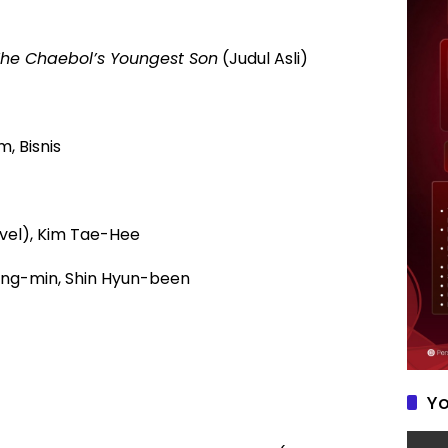
he Chaebol’s Youngest Son
(Judul Asli)
, Bisnis
vel), Kim Tae-Hee
ung-min, Shin Hyun-been
Yo