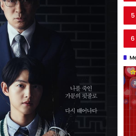
5
6
Me