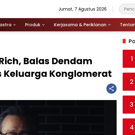
Jumat, 7 Agustus 2026
astra
Produk
Kerjasama & Periklanan
Tenta
Po
1
Rich, Balas Dendam
is Keluarga Konglomerat
2
3
4