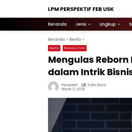
Langsung
LPM PERSPEKTIF FEB USK
ke
konten
Beranda
Jenis
Lingkup
S
Beranda
Berita
Berita
Resensi Film
Mengulas Reborn 
dalam Intrik Bisn
Perspektif
3 Min Baca
Maret 17, 2025