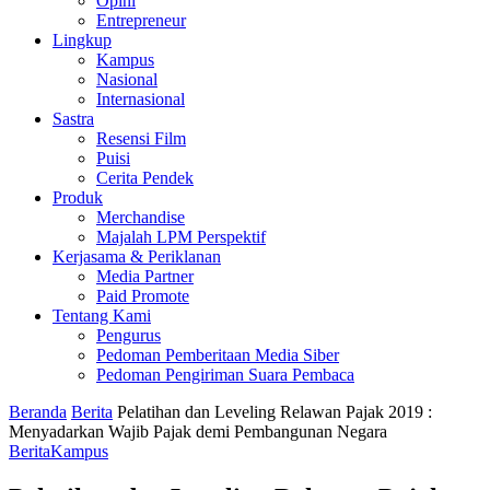
Opini
Entrepreneur
Lingkup
Kampus
Nasional
Internasional
Sastra
Resensi Film
Puisi
Cerita Pendek
Produk
Merchandise
Majalah LPM Perspektif
Kerjasama & Periklanan
Media Partner
Paid Promote
Tentang Kami
Pengurus
Pedoman Pemberitaan Media Siber
Pedoman Pengiriman Suara Pembaca
Beranda
Berita
Pelatihan dan Leveling Relawan Pajak 2019 :
Menyadarkan Wajib Pajak demi Pembangunan Negara
Berita
Kampus