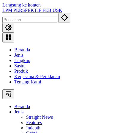
Langsung ke konten
LPM PERSPEKTIF FEB USK
Beranda
Jenis
Lingkup
Sastra
Produk
Kerjasama & Periklanan
Tentang Kami
Beranda
Jenis
Straight News
Features
Indepth