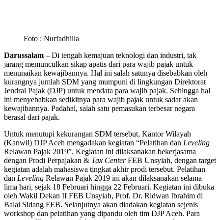
Foto : Nurfadhilla
Darussalam
– Di tengah kemajuan teknologi dan industri, tak
jarang memunculkan sikap apatis dari para wajib pajak untuk
menunaikan kewajibannya. Hal ini salah satunya disebabkan oleh
kurangnya jumlah SDM yang mumpuni di lingkungan Direktorat
Jendral Pajak (DJP) untuk mendata para wajib pajak. Sehingga hal
ini menyebabkan sedikitnya para wajib pajak untuk sadar akan
kewajibannya. Padahal, salah satu pemasukan terbesar negara
berasal dari pajak.
Untuk menutupi kekurangan SDM tersebut, Kantor Wilayah
(Kanwil) DJP Aceh mengadakan kegiatan “Pelatihan dan
Leveling
Relawan Pajak 2019”. Kegiatan ini dilaksanakan bekerjasama
dengan Prodi Perpajakan &
Tax Center
FEB Unsyiah, dengan target
kegiatan adalah mahasiswa tingkat akhir prodi tersebut. Pelatihan
dan
Leveling
Relawan Pajak 2019 ini akan dilaksanakan selama
lima hari, sejak 18 Februari hingga 22 Februari. Kegiatan ini dibuka
oleh Wakil Dekan II FEB Unsyiah, Prof. Dr. Ridwan Ibrahim di
Balai Sidang FEB. Selanjutnya akan diadakan kegiatan sejenis
workshop dan pelatihan yang dipandu oleh tim DJP Aceh. Para