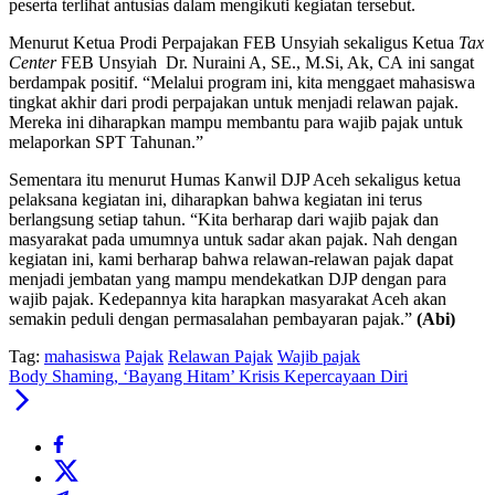
peserta terlihat antusias dalam mengikuti kegiatan tersebut.
Menurut Ketua Prodi Perpajakan FEB Unsyiah sekaligus Ketua
Tax
Center
FEB Unsyiah Dr. Nuraini A, SE., M.Si, Ak, CA ini sangat
berdampak positif. “Melalui program ini, kita menggaet mahasiswa
tingkat akhir dari prodi perpajakan untuk menjadi relawan pajak.
Mereka ini diharapkan mampu membantu para wajib pajak untuk
melaporkan SPT Tahunan.”
Sementara itu menurut Humas Kanwil DJP Aceh sekaligus ketua
pelaksana kegiatan ini, diharapkan bahwa kegiatan ini terus
berlangsung setiap tahun. “Kita berharap dari wajib pajak dan
masyarakat pada umumnya untuk sadar akan pajak. Nah dengan
kegiatan ini, kami berharap bahwa relawan-relawan pajak dapat
menjadi jembatan yang mampu mendekatkan DJP dengan para
wajib pajak. Kedepannya kita harapkan masyarakat Aceh akan
semakin peduli dengan permasalahan pembayaran pajak.”
(Abi)
Tag:
mahasiswa
Pajak
Relawan Pajak
Wajib pajak
Body Shaming, ‘Bayang Hitam’ Krisis Kepercayaan Diri