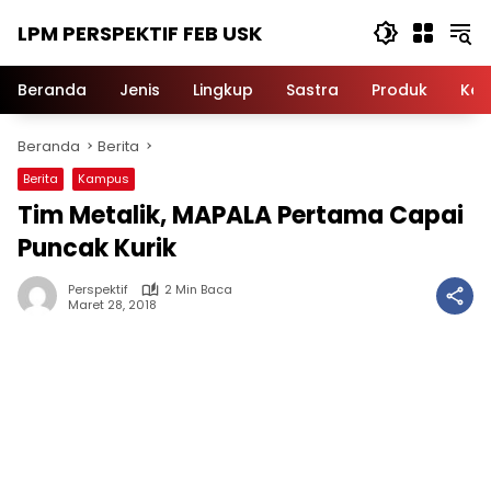
Langsung
LPM PERSPEKTIF FEB USK
ke
konten
Beranda
Jenis
Lingkup
Sastra
Produk
Ker
Beranda
Berita
Berita
Kampus
Tim Metalik, MAPALA Pertama Capai
Puncak Kurik
Perspektif
2 Min Baca
Maret 28, 2018