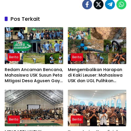
Pos Terkait
Berita
Berita
Redam Ancaman Bencana,
Mengembalikan Harapan
Mahasiswa USK Susun Peta
di Kaki Leuser: Mahasiswa
Mitigasi Desa Agusen Gayo
USK dan UGL Pulihkan
Lues
Jaringan Air Bersih di Desa
Agusen
Berita
Berita