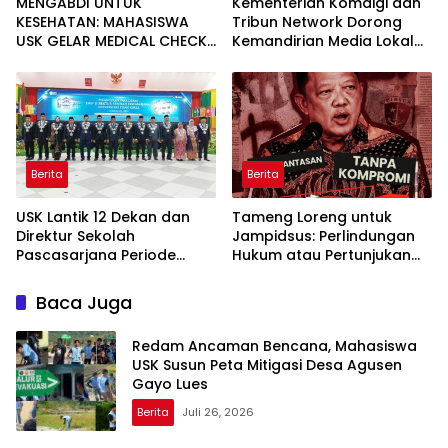
MENGABDI UNTUK
Kementerian Komdigi dan
KESEHATAN: MAHASISWA
Tribun Network Dorong
USK GELAR MEDICAL CHECK
Kemandirian Media Lokal
UP GRATIS BAGI WARGA
lewat Workshop di Banda
DESA AGUSEN
Aceh
Berita
Berita
USK Lantik 12 Dekan dan
Tameng Loreng untuk
Direktur Sekolah
Jampidsus: Perlindungan
Pascasarjana Periode
Hukum atau Pertunjukan
2026-2031
Kekuasaan?
Baca Juga
Redam Ancaman Bencana, Mahasiswa
USK Susun Peta Mitigasi Desa Agusen
Gayo Lues
Berita
Juli 26, 2026