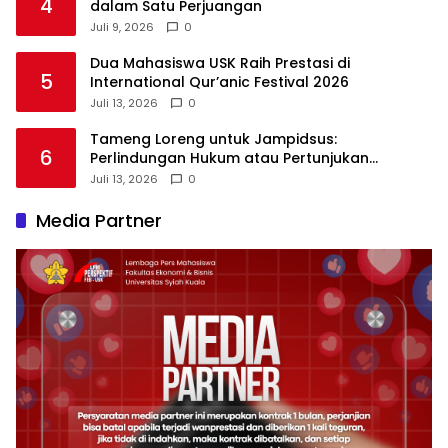
4
dalam Satu Perjuangan
Juli 9, 2026
0
Dua Mahasiswa USK Raih Prestasi di
5
International Qur’anic Festival 2026
Juli 13, 2026
0
Tameng Loreng untuk Jampidsus:
6
Perlindungan Hukum atau Pertunjukan
Kekuasaan?
Juli 13, 2026
0
Media Partner