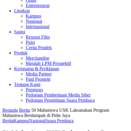
Opini
Entrepreneur
Lingkup
Kampus
Nasional
Internasional
Sastra
Resensi Film
Puisi
Cerita Pendek
Produk
Merchandise
Majalah LPM Perspektif
Kerjasama & Periklanan
Media Partner
Paid Promote
Tentang Kami
Pengurus
Pedoman Pemberitaan Media Siber
Pedoman Pengiriman Suara Pembaca
Beranda
Berita
50 Mahasiswa USK Laksanakan Program
Mahasiswa Berdampak di Pidie Jaya
Berita
Kampus
Nasional
Suara Pembaca