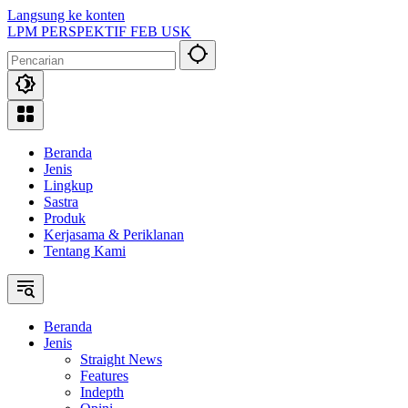
Langsung ke konten
LPM PERSPEKTIF FEB USK
Beranda
Jenis
Lingkup
Sastra
Produk
Kerjasama & Periklanan
Tentang Kami
Beranda
Jenis
Straight News
Features
Indepth