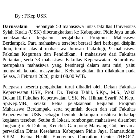
By : FKep USK
Darussalam
— Sebanyak 50 mahasiswa lintas fakultas Universitas
Syiah Kuala (USK) diberangkatkan ke Kabupaten Pidie Jaya untuk
melaksanakan kegiatan pengabdian Program Mahasiswa
Berdampak. Para mahasiswa tersebut berasal dari berbagai disiplin
ilmu, terdiri atas 4 mahasiswa Jurusan Psikologi, 9 mahasiswa
Fakultas Keguruan dan Pendidikan, 4 mahasiswa dari Fakultas
Pertanian, serta 33 mahasiswa Fakultas Keperawatan. Seluruhnya
merupakan mahasiswa yang bersinergi dalam satu misi, yaitu
mengabdi kepada masyarakat. Keberangkatan tim dilakukan pada
Selasa, 3 Februari 2026, pukul 08.00 WIB.
Pelepasan peserta pengabdian turut dihadiri oleh Dekan Fakultas
Keperawatan USK, Prof. Dr. Teuku Tahlil, S.Kp., M.S., Wakil
Dekan III Fakultas Keperawatan USK, Ns. Hilman Syarif, M.Kep.,
Sp.Kep.MB., selaku ketua pelaksanaan kegiatan Program
Mahasiswa Berdampak, serta sejumlah dosen dan staf Fakultas
Keperawatan USK sebagai bentuk dukungan institusi terhadap
kegiatan tersebut. Setiba di lokasi, rombongan mahasiswa disambut
langsung oleh Dahlan, Keuchik Gampong Manyang Cut, bersama
perwakilan Dinas Kesehatan Kabupaten Pidie Jaya, Kamaruddin,
S.KM., Ketua Health Emergency Operation Center (HEOC),