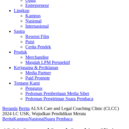
Opini
Entrepreneur
Lingkup
Kampus
Nasional
Internasional
Sastra
Resensi Film
Puisi
Cerita Pendek
Produk
Merchandise
Majalah LPM Perspektif
Kerjasama & Periklanan
Media Partner
Paid Promote
Tentang Kami
Pengurus
Pedoman Pemberitaan Media Siber
Pedoman Pengiriman Suara Pembaca
Beranda
Berita
ALSA Care and Legal Coaching Clinic (CLCC)
2024 LC USK, Wujudkan Pendidikan Merata
Berita
Kampus
Nasional
Suara Pembaca