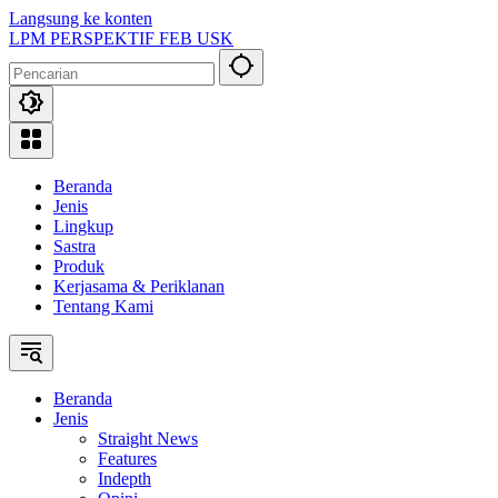
Langsung ke konten
LPM PERSPEKTIF FEB USK
Beranda
Jenis
Lingkup
Sastra
Produk
Kerjasama & Periklanan
Tentang Kami
Beranda
Jenis
Straight News
Features
Indepth