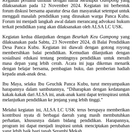
Kegiatan perdana dimulai dengan nama
Meusapat Gampong
yang
dilaksanakan pada 12 November 2024. Kegiatan ini berbentuk
forum diskusi bersama aparatur desa dan masyarakat setempat untuk
menggali masalah pendidikan yang dirasakan warga Panca Kubu.
Forum ini menjadi langkah awal dalam merancang advokasi hukum
terkait pendidikan yang akan dilaksanakan oleh ALSA LC USK.
Kegiatan kedua dilanjutkan dengan
Beurkah Keu Gampong
yang
dilaksanakan pada Sabtu, 23 November 2024, di Balai Pendidikan
Desa Panca Kubu. Kegiatan ini diawali dengan gotong royong
membersihkan balai pendidikan. Kemudian dilanjutkan dengan
sosialisasi edukasi tentang pentingnya pendidikan untuk meraih
masa depan yang lebih cerah. Acara ini juga dikemas menarik
dengan belajar bersama, pembagian buku, dan pemberian hadiah
kepada anak-anak desa.
Ibu Maya, selaku Ibu Geuchik Panca Kubu, turut menyampaikan
harapannya dalam sambutannya, “Diharapkan dengan kedatangan
kakak-kakak dari ALSA ini, anak-anak kami dapat terinspirasi untuk
melanjutkan pendidikan ke jenjang yang lebih tinggi.”
Melalui kegiatan ini, ALSA LC USK terus berupaya memberikan
kontribusi nyata di berbagai daerah yang masih membutuhkan
perhatian, khususnya dalam bidang pendidikan. Harapannya,
program ini dapat menjadi inspirasi untuk menciptakan perubahan
yang lebih baik bagi tanah Serambi Mekah.