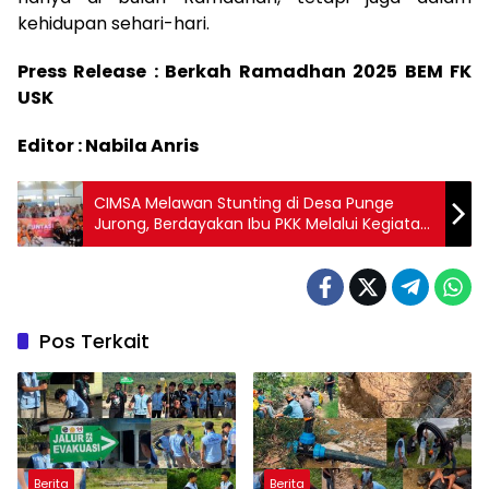
kehidupan sehari-hari.
Press Release : Berkah Ramadhan 2025 BEM FK
USK
Editor : Nabila Anris
CIMSA Melawan Stunting di Desa Punge
Jurong, Berdayakan Ibu PKK Melalui Kegiatan
Desa Binaan
Pos Terkait
Berita
Berita