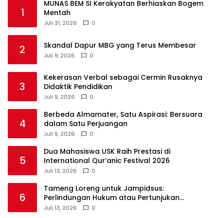
MUNAS BEM SI Kerakyatan Berhiaskan Bogem
1
Mentah
Juli 31, 2026
0
Skandal Dapur MBG yang Terus Membesar
2
Juli 9, 2026
0
Kekerasan Verbal sebagai Cermin Rusaknya
3
Didaktik Pendidikan
Juli 9, 2026
0
Berbeda Almamater, Satu Aspirasi: Bersuara
4
dalam Satu Perjuangan
Juli 9, 2026
0
Dua Mahasiswa USK Raih Prestasi di
5
International Qur’anic Festival 2026
Juli 13, 2026
0
Tameng Loreng untuk Jampidsus:
6
Perlindungan Hukum atau Pertunjukan
Kekuasaan?
Juli 13, 2026
0