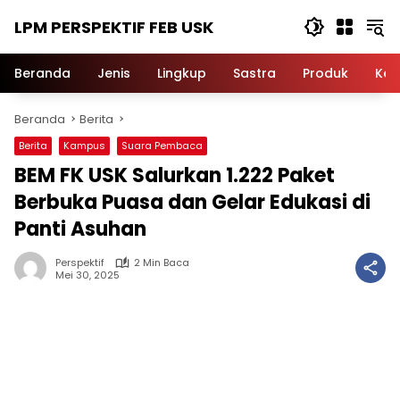
Langsung
LPM PERSPEKTIF FEB USK
ke
konten
Beranda
Jenis
Lingkup
Sastra
Produk
Ker
Beranda
Berita
Berita
Kampus
Suara Pembaca
BEM FK USK Salurkan 1.222 Paket
Berbuka Puasa dan Gelar Edukasi di
Panti Asuhan
Perspektif
2 Min Baca
Mei 30, 2025