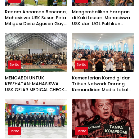
Redam Ancaman Bencana,
Mengembalikan Harapan
Mahasiswa USK Susun Peta
di Kaki Leuser: Mahasiswa
Mitigasi Desa Agusen Gayo
USK dan UGL Pulihkan
Lues
Jaringan Air Bersih di Desa
Agusen
Berita
Berita
MENGABDI UNTUK
Kementerian Komdigi dan
KESEHATAN: MAHASISWA
Tribun Network Dorong
USK GELAR MEDICAL CHECK
Kemandirian Media Lokal
UP GRATIS BAGI WARGA
lewat Workshop di Banda
DESA AGUSEN
Aceh
Berita
Berita