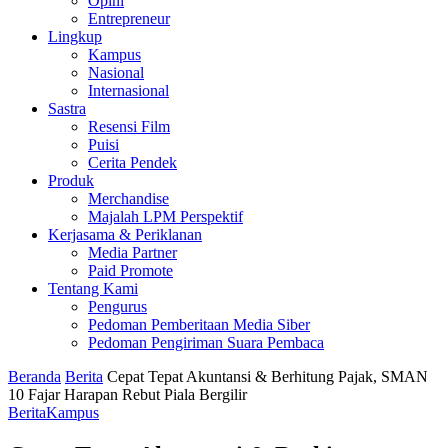
Opini
Entrepreneur
Lingkup
Kampus
Nasional
Internasional
Sastra
Resensi Film
Puisi
Cerita Pendek
Produk
Merchandise
Majalah LPM Perspektif
Kerjasama & Periklanan
Media Partner
Paid Promote
Tentang Kami
Pengurus
Pedoman Pemberitaan Media Siber
Pedoman Pengiriman Suara Pembaca
Beranda
Berita
Cepat Tepat Akuntansi & Berhitung Pajak, SMAN
10 Fajar Harapan Rebut Piala Bergilir
Berita
Kampus