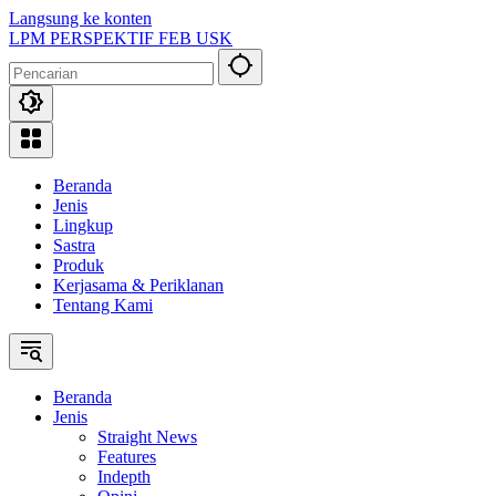
Langsung ke konten
LPM PERSPEKTIF FEB USK
Beranda
Jenis
Lingkup
Sastra
Produk
Kerjasama & Periklanan
Tentang Kami
Beranda
Jenis
Straight News
Features
Indepth