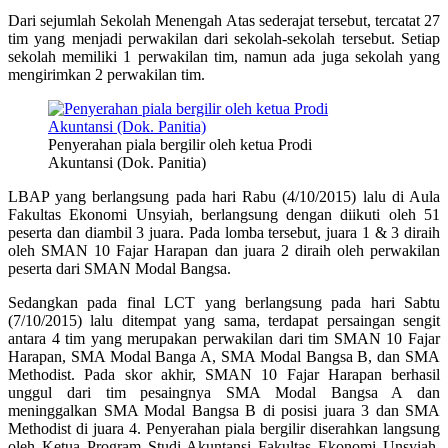
Dari sejumlah Sekolah Menengah Atas sederajat tersebut, tercatat 27
tim yang menjadi perwakilan dari sekolah-sekolah tersebut. Setiap
sekolah memiliki 1 perwakilan tim, namun ada juga sekolah yang
mengirimkan 2 perwakilan tim.
Penyerahan piala bergilir oleh ketua Prodi
Akuntansi (Dok. Panitia)
LBAP yang berlangsung pada hari Rabu (4/10/2015) lalu di Aula
Fakultas Ekonomi Unsyiah, berlangsung dengan diikuti oleh 51
peserta dan diambil 3 juara. Pada lomba tersebut, juara 1 & 3 diraih
oleh SMAN 10 Fajar Harapan dan juara 2 diraih oleh perwakilan
peserta dari SMAN Modal Bangsa.
Sedangkan pada final LCT yang berlangsung pada hari Sabtu
(7/10/2015) lalu ditempat yang sama, terdapat persaingan sengit
antara 4 tim yang merupakan perwakilan dari tim SMAN 10 Fajar
Harapan, SMA Modal Banga A, SMA Modal Bangsa B, dan SMA
Methodist. Pada skor akhir, SMAN 10 Fajar Harapan berhasil
unggul dari tim pesaingnya SMA Modal Bangsa A dan
meninggalkan SMA Modal Bangsa B di posisi juara 3 dan SMA
Methodist di juara 4. Penyerahan piala bergilir diserahkan langsung
oleh Ketua Program Studi Akuntansi Fakultas Ekonomi Unsyiah,