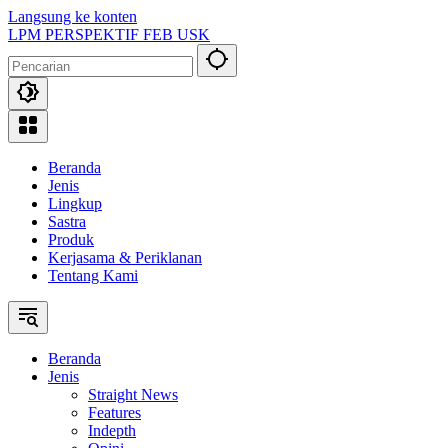
Langsung ke konten
LPM PERSPEKTIF FEB USK
Beranda
Jenis
Lingkup
Sastra
Produk
Kerjasama & Periklanan
Tentang Kami
Beranda
Jenis
Straight News
Features
Indepth