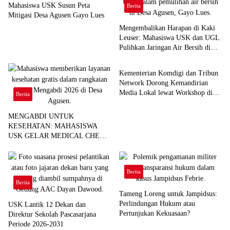
Mahasiswa USK Susun Peta
Berita
Mitigasi Desa Agusen Gayo Lues
Mengembalikan Harapan di Kaki
Leuser: Mahasiswa USK dan UGL
Pulihkan Jaringan Air Bersih di
Berita
Desa Agusen
Kementerian Komdigi dan Tribun
Network Dorong Kemandirian
Media Lokal lewat Workshop di
Berita
Banda Aceh
MENGABDI UNTUK
KESEHATAN: MAHASISWA
USK GELAR MEDICAL CHECK
UP GRATIS BAGI WARGA
DESA AGUSEN
Berita
Berita
Tameng Loreng untuk Jampidsus:
Perlindungan Hukum atau
USK Lantik 12 Dekan dan
Pertunjukan Kekuasaan?
Direktur Sekolah Pascasarjana
Periode 2026-2031