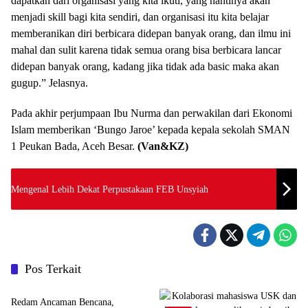
dapatkan dari organisasi yang kita ikuti, yang nantinya akan
menjadi skill bagi kita sendiri, dan organisasi itu kita belajar
memberanikan diri berbicara didepan banyak orang, dan ilmu ini
mahal dan sulit karena tidak semua orang bisa berbicara lancar
didepan banyak orang, kadang jika tidak ada basic maka akan
gugup.” Jelasnya.
Pada akhir perjumpaan Ibu Nurma dan perwakilan dari Ekonomi
Islam memberikan ‘Bungo Jaroe’ kepada kepala sekolah SMAN
1 Peukan Bada, Aceh Besar.
(Van&KZ)
Mengenal Lebih Dekat Perpustakaan FEB Unsyiah
Pos Terkait
Berita
Redam Ancaman Bencana,