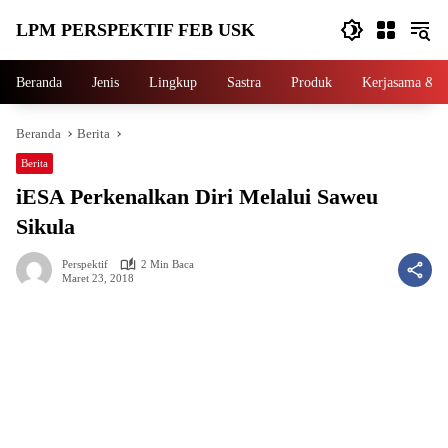
Langsung
LPM PERSPEKTIF FEB USK
ke
konten
Beranda
Jenis
Lingkup
Sastra
Produk
Kerjasama & P
Beranda
Berita
Berita
iESA Perkenalkan Diri Melalui Saweu
Sikula
Perspektif
2 Min Baca
Maret 23, 2018