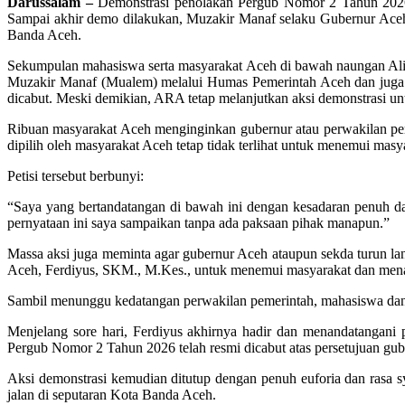
Darussalam –
Demonstrasi penolakan Pergub Nomor 2 Tahun 2026
Sampai akhir demo dilakukan, Muzakir Manaf selaku Gubernur Aceh
Banda Aceh.
Sekumpulan mahasiswa serta masyarakat Aceh di bawah naungan Ali
Muzakir Manaf (Mualem) melalui Humas Pemerintah Aceh dan juga
dicabut. Meski demikian, ARA tetap melanjutkan aksi demonstrasi un
Ribuan masyarakat Aceh menginginkan gubernur atau perwakilan pem
dipilih oleh masyarakat Aceh tetap tidak terlihat untuk menemui masy
Petisi tersebut berbunyi:
“Saya yang bertandatangan di bawah ini dengan kesadaran penuh 
pernyataan ini saya sampaikan tanpa ada paksaan pihak manapun.”
Massa aksi juga meminta agar gubernur Aceh ataupun sekda turun l
Aceh, Ferdiyus, SKM., M.Kes., untuk menemui masyarakat dan menand
Sambil menunggu kedatangan perwakilan pemerintah, mahasiswa dan ma
Menjelang sore hari, Ferdiyus akhirnya hadir dan menandatangani 
Pergub Nomor 2 Tahun 2026 telah resmi dicabut atas persetujuan gu
Aksi demonstrasi kemudian ditutup dengan penuh euforia dan rasa 
jalan di seputaran Kota Banda Aceh.