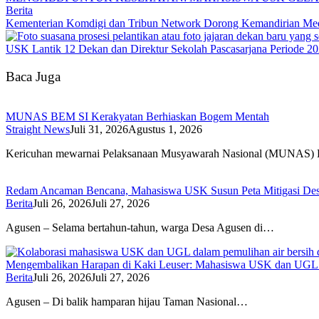
Berita
Kementerian Komdigi dan Tribun Network Dorong Kemandirian Med
USK Lantik 12 Dekan dan Direktur Sekolah Pascasarjana Periode 2
Baca Juga
MUNAS BEM SI Kerakyatan Berhiaskan Bogem Mentah
Straight News
Juli 31, 2026
Agustus 1, 2026
Kericuhan mewarnai Pelaksanaan Musyawarah Nasional (MUNAS
Redam Ancaman Bencana, Mahasiswa USK Susun Peta Mitigasi De
Berita
Juli 26, 2026
Juli 27, 2026
Agusen – Selama bertahun-tahun, warga Desa Agusen di…
Mengembalikan Harapan di Kaki Leuser: Mahasiswa USK dan UGL Pu
Berita
Juli 26, 2026
Juli 27, 2026
Agusen – Di balik hamparan hijau Taman Nasional…