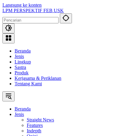
Langsung ke konten
LPM PERSPEKTIF FEB USK
Beranda
Jenis
Lingkup
Sastra
Produk
Kerjasama & Periklanan
Tentang Kami
Beranda
Jenis
Straight News
Features
Indepth