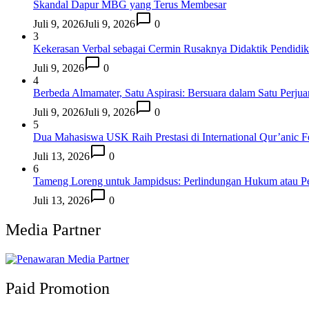
Skandal Dapur MBG yang Terus Membesar
Juli 9, 2026
Juli 9, 2026
0
3
Kekerasan Verbal sebagai Cermin Rusaknya Didaktik Pendidi
Juli 9, 2026
0
4
Berbeda Almamater, Satu Aspirasi: Bersuara dalam Satu Perju
Juli 9, 2026
Juli 9, 2026
0
5
Dua Mahasiswa USK Raih Prestasi di International Qur’anic F
Juli 13, 2026
0
6
Tameng Loreng untuk Jampidsus: Perlindungan Hukum atau P
Juli 13, 2026
0
Media Partner
Paid Promotion