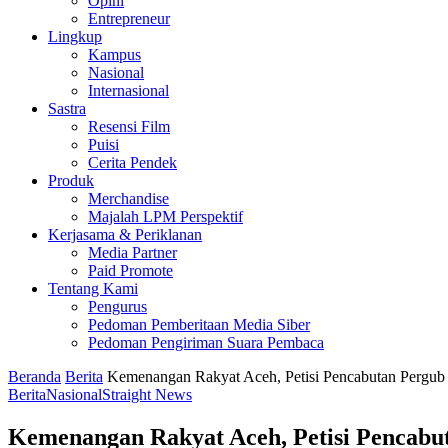
Opini
Entrepreneur
Lingkup
Kampus
Nasional
Internasional
Sastra
Resensi Film
Puisi
Cerita Pendek
Produk
Merchandise
Majalah LPM Perspektif
Kerjasama & Periklanan
Media Partner
Paid Promote
Tentang Kami
Pengurus
Pedoman Pemberitaan Media Siber
Pedoman Pengiriman Suara Pembaca
Beranda
Berita
Kemenangan Rakyat Aceh, Petisi Pencabutan Pergub
Berita
Nasional
Straight News
Kemenangan Rakyat Aceh, Petisi Pencabu