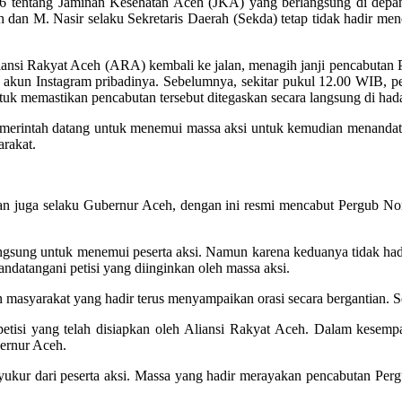
 tentang Jaminan Kesehatan Aceh (JKA) yang berlangsung di depan 
 dan M. Nasir selaku Sekretaris Daerah (Sekda) tetap tidak hadir m
ansi Rakyat Aceh (ARA) kembali ke jalan, menagih janji pencabuta
 akun Instagram pribadinya. Sebelumnya, sekitar pukul 12.00 WIB
tuk memastikan pencabutan tersebut ditegaskan secara langsung di had
erintah datang untuk menemui massa aksi untuk kemudian menandatan
arakat.
dan juga selaku Gubernur Aceh, dengan ini resmi mencabut Pergub 
angsung untuk menemui peserta aksi. Namun karena keduanya tidak had
atangani petisi yang diinginkan oleh massa aksi.
syarakat yang hadir terus menyampaikan orasi secara bergantian. Sec
petisi yang telah disiapkan oleh Aliansi Rakyat Aceh. Dalam kesemp
bernur Aceh.
syukur dari peserta aksi. Massa yang hadir merayakan pencabutan P