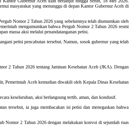
Kantor Gubernur Aceh kian berlanjut hingga Senin, 18 Mei 2026.
enemui masyarakat yang menunggu di depan Kantor Gubernur Aceh di
n Pergub Nomor 2 Tahun 2026 yang sebelumnya telah diumumkan oleh
, pemerintah mengumumkan bahwa Pergub Nomor 2 Tahun 2026 resmi
apan massa aksi melalui penandatanganan petisi.
gani petisi pencabutan tersebut. Namun, sosok gubernur yang telah
Nomor 2 Tahun 2026 tentang Jaminan Kesehatan Aceh (JKA). Dengan
ir, Pemerintah Aceh kemudian diwakili oleh Kepala Dinas Kesehatan
ara keseluruhan, aksi berlangsung tertib, aman, dan kondusif.
atan tersebut, ia juga membacakan isi petisi dan menegaskan bahwa
ergub Nomor 2 Tahun 2026 dengan melakukan konvoi di sejumlah ruas