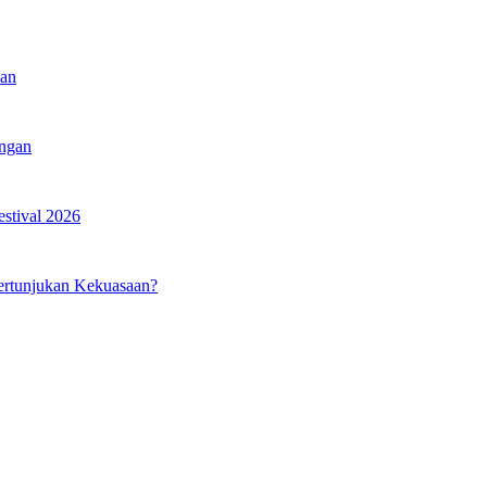
kan
angan
estival 2026
ertunjukan Kekuasaan?