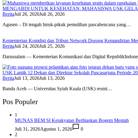
MENGABDI UNTUK KESEHATAN: MAHASISWA USK GELA
Berita
Juli 26, 2026
Juli 26, 2026
Agusen – Di tengah hiruk-pikuk pemulihan pascabencana yang…
Kementerian Komdigi dan Tribun Network Dorong Kemandirian Med
Berita
Juli 24, 2026
Juli 25, 2026
Darussalam — Kementerian Komunikasi dan Digital RepublikIndone
USK Lantik 12 Dekan dan Direktur Sekolah Pascasarjana Periode 2
Berita
Juli 13, 2026
Juli 13, 2026
Banda Aceh — Universitas Syiah Kuala (USK) resmi…
Pos Populer
1
MUNAS BEM SI Kerakyatan Berhiaskan Bogem Mentah
Juli 31, 2026
Agustus 1, 2026
0
2