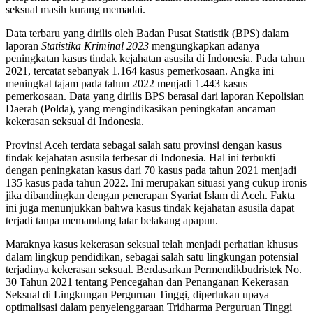
seksual masih kurang memadai.
Data terbaru yang dirilis oleh Badan Pusat Statistik (BPS) dalam
laporan
Statistika Kriminal 2023
mengungkapkan adanya
peningkatan kasus tindak kejahatan asusila di Indonesia. Pada tahun
2021, tercatat sebanyak 1.164 kasus pemerkosaan. Angka ini
meningkat tajam pada tahun 2022 menjadi 1.443 kasus
pemerkosaan. Data yang dirilis BPS berasal dari laporan Kepolisian
Daerah (Polda), yang mengindikasikan peningkatan ancaman
kekerasan seksual di Indonesia.
Provinsi Aceh terdata sebagai salah satu provinsi dengan kasus
tindak kejahatan asusila terbesar di Indonesia. Hal ini terbukti
dengan peningkatan kasus dari 70 kasus pada tahun 2021 menjadi
135 kasus pada tahun 2022. Ini merupakan situasi yang cukup ironis
jika dibandingkan dengan penerapan Syariat Islam di Aceh. Fakta
ini juga menunjukkan bahwa kasus tindak kejahatan asusila dapat
terjadi tanpa memandang latar belakang apapun.
Maraknya kasus kekerasan seksual telah menjadi perhatian khusus
dalam lingkup pendidikan, sebagai salah satu lingkungan potensial
terjadinya kekerasan seksual. Berdasarkan Permendikbudristek No.
30 Tahun 2021 tentang Pencegahan dan Penanganan Kekerasan
Seksual di Lingkungan Perguruan Tinggi, diperlukan upaya
optimalisasi dalam penyelenggaraan Tridharma Perguruan Tinggi