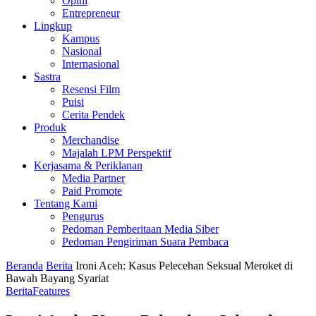
Opini
Entrepreneur
Lingkup
Kampus
Nasional
Internasional
Sastra
Resensi Film
Puisi
Cerita Pendek
Produk
Merchandise
Majalah LPM Perspektif
Kerjasama & Periklanan
Media Partner
Paid Promote
Tentang Kami
Pengurus
Pedoman Pemberitaan Media Siber
Pedoman Pengiriman Suara Pembaca
Beranda
Berita
Ironi Aceh: Kasus Pelecehan Seksual Meroket di
Bawah Bayang Syariat
Berita
Features