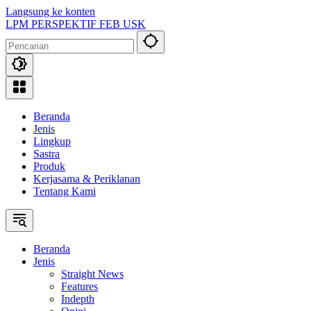
Langsung ke konten
LPM PERSPEKTIF FEB USK
Beranda
Jenis
Lingkup
Sastra
Produk
Kerjasama & Periklanan
Tentang Kami
Beranda
Jenis
Straight News
Features
Indepth