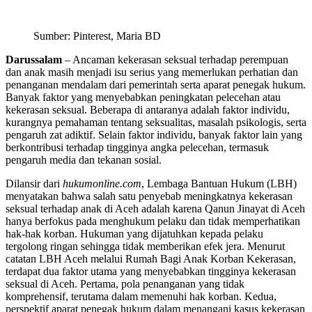
Sumber: Pinterest, Maria BD
Darussalam
– Ancaman kekerasan seksual terhadap perempuan
dan anak masih menjadi isu serius yang memerlukan perhatian dan
penanganan mendalam dari pemerintah serta aparat penegak hukum.
Banyak faktor yang menyebabkan peningkatan pelecehan atau
kekerasan seksual. Beberapa di antaranya adalah faktor individu,
kurangnya pemahaman tentang seksualitas, masalah psikologis, serta
pengaruh zat adiktif. Selain faktor individu, banyak faktor lain yang
berkontribusi terhadap tingginya angka pelecehan, termasuk
pengaruh media dan tekanan sosial.
Dilansir dari
hukumonline.com
, Lembaga Bantuan Hukum (LBH)
menyatakan bahwa salah satu penyebab meningkatnya kekerasan
seksual terhadap anak di Aceh adalah karena Qanun Jinayat di Aceh
hanya berfokus pada menghukum pelaku dan tidak memperhatikan
hak-hak korban. Hukuman yang dijatuhkan kepada pelaku
tergolong ringan sehingga tidak memberikan efek jera. Menurut
catatan LBH Aceh melalui Rumah Bagi Anak Korban Kekerasan,
terdapat dua faktor utama yang menyebabkan tingginya kekerasan
seksual di Aceh. Pertama, pola penanganan yang tidak
komprehensif, terutama dalam memenuhi hak korban. Kedua,
perspektif aparat penegak hukum dalam menangani kasus kekerasan