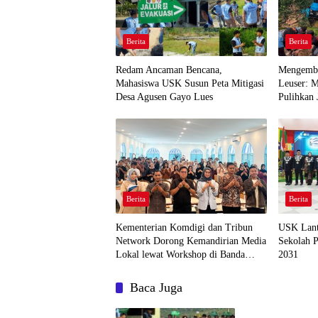
Berita
Berita
Redam Ancaman Bencana,
Mengemba
Mahasiswa USK Susun Peta Mitigasi
Leuser: 
Desa Agusen Gayo Lues
Pulihkan 
Agusen
Berita
Berita
Kementerian Komdigi dan Tribun
USK Lant
Network Dorong Kemandirian Media
Sekolah P
Lokal lewat Workshop di Banda
2031
Aceh
Baca Juga