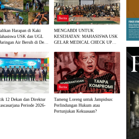
Berita
likan Harapan di Kaki
MENGABDI UNTUK
Mahasiswa USK dan UGL
KESEHATAN: MAHASISWA USK
Jaringan Air Bersih di Desa
GELAR MEDICAL CHECK UP
GRATIS BAGI WARGA DESA
AGUSEN
Berita
ik 12 Dekan dan Direktur
Tameng Loreng untuk Jampidsus:
ascasarjana Periode 2026-
Perlindungan Hukum atau
Pertunjukan Kekuasaan?