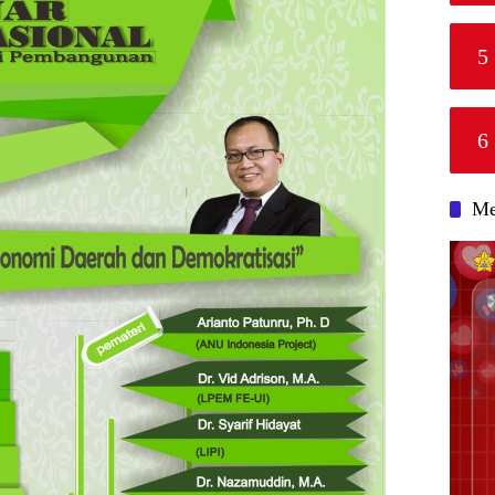
5
6
Me