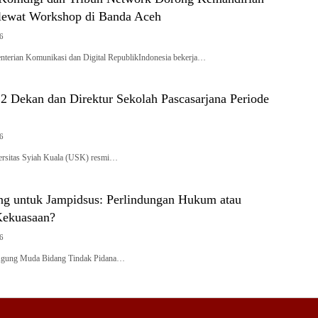
lewat Workshop di Banda Aceh
26
erian Komunikasi dan Digital RepublikIndonesia bekerja…
2 Dekan dan Direktur Sekolah Pascasarjana Periode
26
rsitas Syiah Kuala (USK) resmi…
g untuk Jampidsus: Perlindungan Hukum atau
Kekuasaan?
26
Agung Muda Bidang Tindak Pidana…