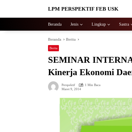
Langsung
LPM PERSPEKTIF FEB USK
ke
konten
Beranda
Jenis
Lingkup
Sastra
Beranda
Berita
Berita
SEMINAR INTERNASI
Kinerja Ekonomi Dae
Perspektif
1 Min Baca
Maret 9, 2014