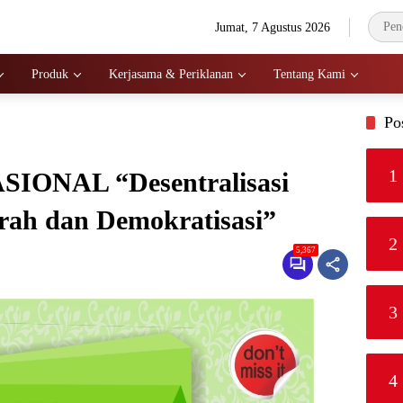
Jumat, 7 Agustus 2026
Produk
Kerjasama & Periklanan
Tentang Kami
Po
1
ONAL “Desentralisasi
rah dan Demokratisasi”
2
5,367
3
4