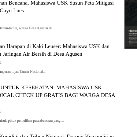
an Bencana, Mahasiswa USK Susun Peta Mitigasi
 Gayo Lues
26
rtahun-tahun, warga Desa Agusen di…
n Harapan di Kaki Leuser: Mahasiswa USK dan
 Jaringan Air Bersih di Desa Agusen
26
amparan hijau Taman Nasional…
UNTUK KESEHATAN: MAHASISWA USK
ICAL CHECK UP GRATIS BAGI WARGA DESA
26
hiruk-pikuk pemulihan pascabencana yang…
Komdigi dan Tribun Network Dorong Kemandirian