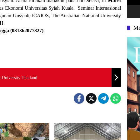
syiah. Acara ini akan diadakan pada hari Selasa,
11 Maret
as Ekonomi Universitas Syiah Kuala. Seminar Internasional
unan Unsyiah, ICAIOS, The Australian National University
H.
Ma
Angga (081362077827)
 University Thailand