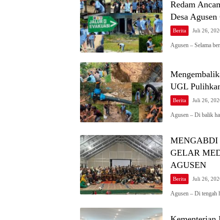
Redam Ancam
Desa Agusen
Berita
Juli 26, 20
Agusen – Selama be
Mengembalika
UGL Pulihkan
Berita
Juli 26, 20
Agusen – Di balik h
MENGABDI 
GELAR MED
AGUSEN
Berita
Juli 26, 20
Agusen – Di tengah 
Kementerian 