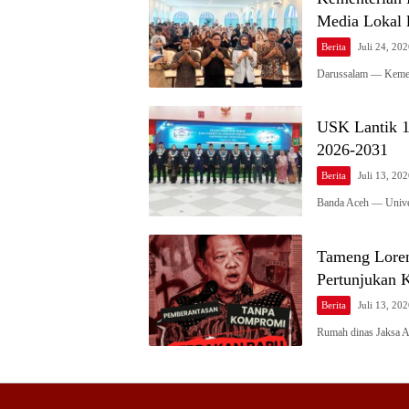
Media Lokal 
Berita
Juli 24, 20
Darussalam — Kement
USK Lantik 1
2026-2031
Berita
Juli 13, 20
Banda Aceh — Unive
Tameng Loren
Pertunjukan 
Berita
Juli 13, 20
Rumah dinas Jaksa 