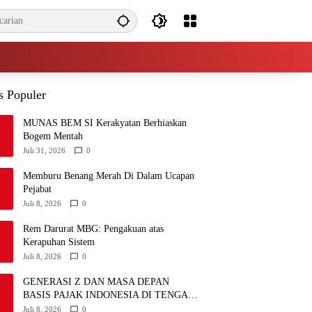
s Populer
MUNAS BEM SI Kerakyatan Berhiaskan
Bogem Mentah
Juli 31, 2026
0
Memburu Benang Merah Di Dalam Ucapan
Pejabat
Juli 8, 2026
0
Rem Darurat MBG: Pengakuan atas
Kerapuhan Sistem
Juli 8, 2026
0
GENERASI Z DAN MASA DEPAN
BASIS PAJAK INDONESIA DI TENGAH
DISRUPSI GLOBAL
Juli 8, 2026
0