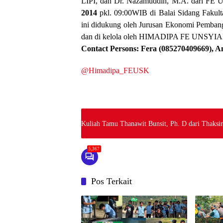
LIPI, dan Dr. Nazamuddin, M.A. dari FE Un
2014
pkl. 09:00WIB di Balai Sidang Fakult
ini didukung oleh Jurusan Ekonomi Pembang
dan di kelola oleh HIMADIPA FE UNSYIA
Contact Persons: Fera (085270409669), 
@Himadipa_FEUSK
Kuliah Tamu Thanawit Bunsit, Ph. D dari Thaksin
5,367
Pos Terkait