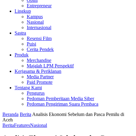
Opini
Entrepreneur
Lingkup
Kampus
Nasional
Internasional
Sastra
Resensi Film
Puisi
Cerita Pendek
Produk
Merchandise
Majalah LPM Perspektif
Kerjasama & Periklanan
Media Partner
Paid Promote
Tentang Kami
Pengurus
Pedoman Pemberitaan Media Siber
Pedoman Pengiriman Suara Pembaca
Beranda
Berita
Analisis Ekonomi Sebelum dan Pasca Pemilu di
Aceh
Berita
Features
Nasional