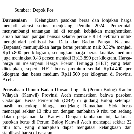
Sumber : Depok Pos
Darussalam
– Kelangkaan pasokan beras dan lonjakan harga
menjadi atensi serius menjelang Pemilu 2024. Pemerintah
menyambangi tantangan ini di tengah kebijakan menghentikan
aliran bantuan pangan bansos selama periode 8-14 Februari untuk
menghindari politisasi isu. Data dari Badan Pangan Nasional
(Bapanas) menunjukkan harga beras premium naik 0,32% menjadi
Rp15.800 per kilogram, sedangkan harga beras kualitas medium
juga meningkat 0,43 persen menjadi Rp13.890 per kilogram. Harga-
harga ini melampaui Harga Eceran Tertinggi (HET) yang telah
ditetapkan, seperti HET beras premium senilai Rp14.400 per
kilogram dan beras medium Rp11.500 per kilogram di Provinsi
Aceh.
Perusahaan Umum Badan Urusan Logistik (Perum Bulog) Kantor
Wilayah (Kanwil) Provinsi Aceh memastikan bahwa pasokan
Cadangan Beras Pemerintah (CBP) di gudang Bulog setempat
masih mencukupi hingga menjelang Ramadhan. Stok beras
mencapai sekitar 13 ribu ton dengan tambahan 9 ribu ton sedang
dalam perjalanan ke Kanwil. Dengan tambahan ini, kalkulasi
pasokan beras di Perum Bulog Kanwil Aceh mencapai sekitar 22
ribu ton, yang diharapkan dapat mengatasi kelangkaan dan
stabilisasi harga di pasaran.