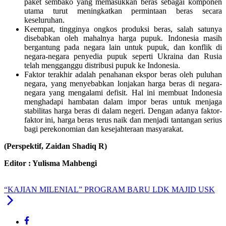
paket sembako yang memasukkan beras sebagai komponen
utama turut meningkatkan permintaan beras secara
keseluruhan.
Keempat, tingginya ongkos produksi beras, salah satunya
disebabkan oleh mahalnya harga pupuk. Indonesia masih
bergantung pada negara lain untuk pupuk, dan konflik di
negara-negara penyedia pupuk seperti Ukraina dan Rusia
telah mengganggu distribusi pupuk ke Indonesia.
Faktor terakhir adalah penahanan ekspor beras oleh puluhan
negara, yang menyebabkan lonjakan harga beras di negara-
negara yang mengalami defisit. Hal ini membuat Indonesia
menghadapi hambatan dalam impor beras untuk menjaga
stabilitas harga beras di dalam negeri. Dengan adanya faktor-
faktor ini, harga beras terus naik dan menjadi tantangan serius
bagi perekonomian dan kesejahteraan masyarakat.
(Perspektif,
Z
aidan
S
hadiq
R)
Editor : Yulisma Mahbengi
“KAJIAN MILENIAL” PROGRAM BARU LDK MAJID USK