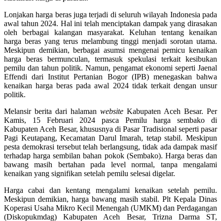
Lonjakan harga beras juga terjadi di seluruh wilayah Indonesia pada
awal tahun 2024. Hal ini telah menciptakan dampak yang dirasakan
oleh berbagai kalangan masyarakat. Keluhan tentang kenaikan
harga beras yang terus melambung tinggi menjadi sorotan utama.
Meskipun demikian, berbagai asumsi mengenai pemicu kenaikan
harga beras bermunculan, termasuk spekulasi terkait kesibukan
pemilu dan tahun politik. Namun, pengamat ekonomi seperti Jaenal
Effendi dari Institut Pertanian Bogor (IPB) menegaskan bahwa
kenaikan harga beras pada awal 2024 tidak terkait dengan unsur
politik.
Melansir berita dari halaman
website
Kabupaten Aceh Besar. Per
Kamis, 15 Februari 2024 pasca Pemilu harga sembako di
Kabupaten Aceh Besar, khususnya di Pasar Tradisional seperti pasar
Pagi Keutapang, Kecamatan Darul Imarah, tetap stabil. Meskipun
pesta demokrasi tersebut telah berlangsung, tidak ada dampak masif
terhadap harga sembilan bahan pokok (Sembako). Harga beras dan
bawang masih bertahan pada level normal, tanpa mengalami
kenaikan yang signifikan setelah pemilu selesai digelar.
Harga cabai dan kentang mengalami kenaikan setelah pemilu.
Meskipun demikian, harga bawang masih stabil. Plt Kepala Dinas
Koperasi Usaha Mikro Kecil Menengah (UMKM) dan Perdagangan
(Diskopukmdag) Kabupaten Aceh Besar, Trizna Darma ST,