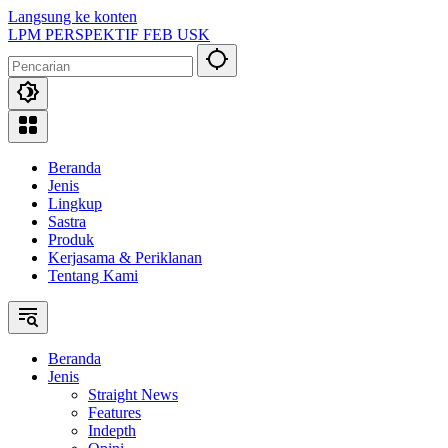
Langsung ke konten
LPM PERSPEKTIF FEB USK
Beranda
Jenis
Lingkup
Sastra
Produk
Kerjasama & Periklanan
Tentang Kami
Beranda
Jenis
Straight News
Features
Indepth