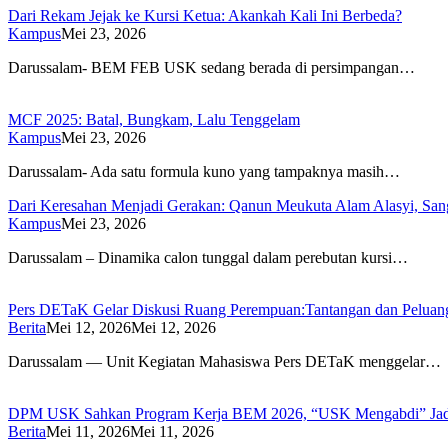
Dari Rekam Jejak ke Kursi Ketua: Akankah Kali Ini Berbeda?
Kampus
Mei 23, 2026
Darussalam- BEM FEB USK sedang berada di persimpangan…
MCF 2025: Batal, Bungkam, Lalu Tenggelam
Kampus
Mei 23, 2026
Darussalam- Ada satu formula kuno yang tampaknya masih…
Dari Keresahan Menjadi Gerakan: Qanun Meukuta Alam Alasyi, Sang
Kampus
Mei 23, 2026
Darussalam – Dinamika calon tunggal dalam perebutan kursi…
Pers DETaK Gelar Diskusi Ruang Perempuan:Tantangan dan Peluan
Berita
Mei 12, 2026
Mei 12, 2026
Darussalam — Unit Kegiatan Mahasiswa Pers DETaK menggelar…
DPM USK Sahkan Program Kerja BEM 2026, “USK Mengabdi” Jad
Berita
Mei 11, 2026
Mei 11, 2026