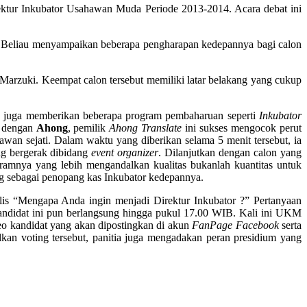
ektur Inkubator Usahawan Muda Periode 2013-2014. Acara debat ini
. Beliau menyampaikan beberapa pengharapan kedepannya bagi calon
arzuki. Keempat calon tersebut memiliki latar belakang yang cukup
n juga memberikan beberapa program pembaharuan seperti
Inkubator
l dengan
Ahong
, pemilik
Ahong Translate
ini sukses mengocok perut
hawan sejati. Dalam waktu yang diberikan selama 5 menit tersebut, ia
ng bergerak dibidang
event organizer
. Dilanjutkan dengan calon yang
ramnya yang lebih mengandalkan kualitas bukanlah kuantitas untuk
g sebagai penopang kas Inkubator kedepannya.
nelis “Mengapa Anda ingin menjadi Direktur Inkubator ?” Pertanyaan
andidat ini pun berlangsung hingga pukul 17.00 WIB. Kali ini UKM
eo kandidat yang akan dipostingkan di akun
FanPage Facebook
serta
kan voting tersebut, panitia juga mengadakan peran presidium yang