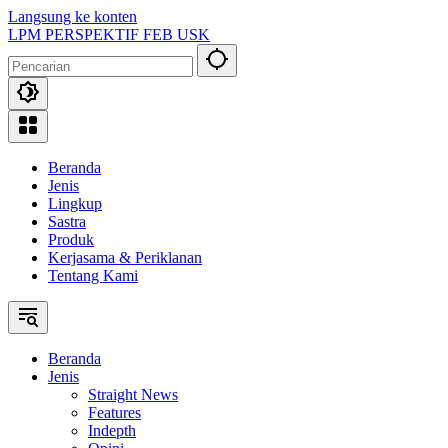
Langsung ke konten
LPM PERSPEKTIF FEB USK
Beranda
Jenis
Lingkup
Sastra
Produk
Kerjasama & Periklanan
Tentang Kami
Beranda
Jenis
Straight News
Features
Indepth