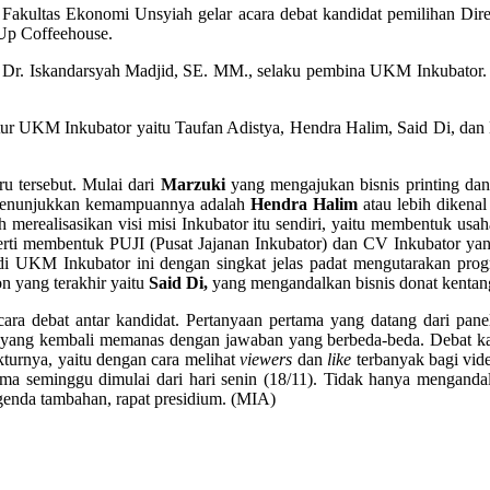
akultas Ekonomi Unsyiah gelar acara debat kandidat pemilihan Dir
 Up Coffeehouse.
k Dr. Iskandarsyah Madjid, SE. MM., selaku pembina UKM Inkubator
ur UKM Inkubator yaitu Taufan Adistya, Hendra Halim, Said Di, dan M
ru tersebut. Mulai dari
Marzuki
yang mengajukan bisnis printing da
 menunjukkan kemampuannya adalah
Hendra Halim
atau lebih dikena
ah merealisasikan visi misi Inkubator itu sendiri, yaitu membentuk usa
rti membentuk PUJI (Pusat Jajanan Inkubator) dan CV Inkubator ya
i UKM Inkubator ini dengan singkat jelas padat mengutarakan prog
 yang terakhir yaitu
Said Di,
yang mengandalkan bisnis donat kentan
h acara debat antar kandidat. Pertanyaan pertama yang datang dari pa
dat yang kembali memanas dengan jawaban yang berbeda-beda. Debat k
turnya, yaitu dengan cara melihat
viewers
dan
like
terbanyak bagi vid
a seminggu dimulai dari hari senin (18/11). Tidak hanya mengandal
genda tambahan, rapat presidium. (MIA)