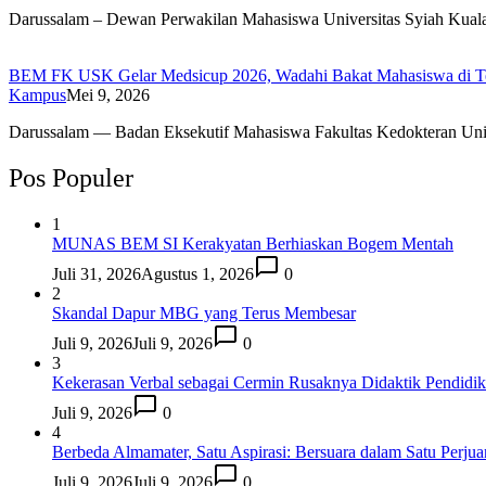
Darussalam – Dewan Perwakilan Mahasiswa Universitas Syiah Kua
BEM FK USK Gelar Medsicup 2026, Wadahi Bakat Mahasiswa di Te
Kampus
Mei 9, 2026
Darussalam — Badan Eksekutif Mahasiswa Fakultas Kedokteran Un
Pos Populer
1
MUNAS BEM SI Kerakyatan Berhiaskan Bogem Mentah
Juli 31, 2026
Agustus 1, 2026
0
2
Skandal Dapur MBG yang Terus Membesar
Juli 9, 2026
Juli 9, 2026
0
3
Kekerasan Verbal sebagai Cermin Rusaknya Didaktik Pendidi
Juli 9, 2026
0
4
Berbeda Almamater, Satu Aspirasi: Bersuara dalam Satu Perju
Juli 9, 2026
Juli 9, 2026
0