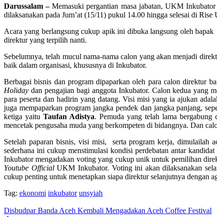
Darussalam –
Memasuki pergantian masa jabatan, UKM Inkubator F
dilaksanakan pada Jum’at (15/11) pukul 14.00 hingga selesai di Rise
Acara yang berlangsung cukup apik ini dibuka langsung oleh bapa
direktur yang terpilih nanti.
Sebelumnya, telah mucul nama-nama calon yang akan menjadi direkt
baik dalam organisasi, khususnya di Inkubator.
Berbagai bisnis dan program dipaparkan oleh para calon direktur ba
Holiday
dan pengajian bagi anggota Inkubator. Calon kedua yang
para peserta dan hadirin yang datang. Visi misi yang ia ajukan adal
juga mempaparkan program jangka pendek dan jangka panjang, sepe
ketiga yaitu
Taufan Adistya
. Pemuda yang telah lama bergabung d
mencetak pengusaha muda yang berkompeten di bidangnya. Dan calon
Setelah paparan bisnis, visi misi, serta program kerja, dimulaila
sederhana ini cukup menstimulasi kondisi perdebatan antar kandi
Inkubator mengadakan voting yang cukup unik untuk pemilihan direk
Youtube Official
UKM Inkubator. Voting ini akan dilaksanakan selam
cukup penting untuk menetapkan siapa direktur selanjutnya dengan a
Tag:
ekonomi
inkubator
unsyiah
Disbudpar Banda Aceh Kembali Mengadakan Aceh Coffee Festival