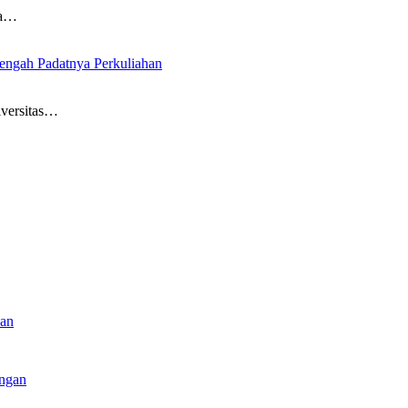
la…
ngah Padatnya Perkuliahan
iversitas…
kan
angan