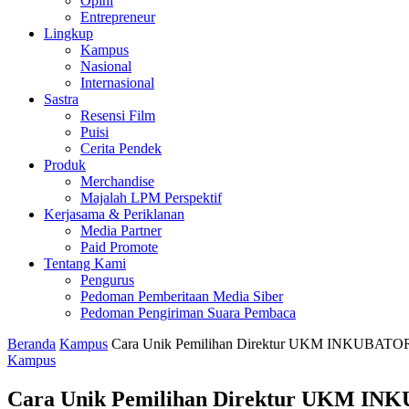
Opini
Entrepreneur
Lingkup
Kampus
Nasional
Internasional
Sastra
Resensi Film
Puisi
Cerita Pendek
Produk
Merchandise
Majalah LPM Perspektif
Kerjasama & Periklanan
Media Partner
Paid Promote
Tentang Kami
Pengurus
Pedoman Pemberitaan Media Siber
Pedoman Pengiriman Suara Pembaca
Beranda
Kampus
Cara Unik Pemilihan Direktur UKM INKUBATOR 
Kampus
Cara Unik Pemilihan Direktur UKM INK