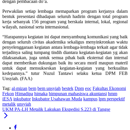
dengan pembacaan do’a.
Perwakilan setiap lembaga memaparkan program kerjanya dalam
bentuk presentasi dihadapan seluruh hadirin dengan total program
kerja sebanyak 156 program yang berskala internal, lokal, regional
wilayah, nasional serta internasional.
“Harapannya kegiatan ini dapat menyambung komunikasi yang baik
dengan seluruh civitas akademika sekaligus menyinkronkan waktu
penyelenggaraan kegiatan antara lembaga-lembaga terkait agar tidak
terjadinya saling tumpang tindih diantara kegiatan-kegiatan yg akan
dilaksanakan, juga untuk semua pihak baik eksternal dan internal
dapat memberikan dukungan baik itu secara moril maupun materil
untuk dapat mensukseskan kegiatan-kegiatan yang berkualitas
kedepannya.” tutur Nuzul Tantawi selaku ketua DPM FEB
Unsyiah. (FAA)
Tag:
al-mizan
bem
bem unsyiah
bestek
Dpm
eoc
Fakultas Ekonomi
Fekon
Himadipa
himaka
himpunan mahasiswa akuntansi
hmm
iESA
inkubator
Inkubator Usahawan Muda
kampus
lpm perspektif
metalik
unsyiah
UKM PA-LH Metalik Lakukan Ekspedisi S.223 di Tangse