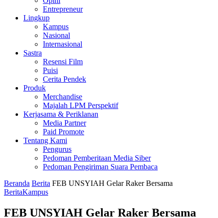
Opini
Entrepreneur
Lingkup
Kampus
Nasional
Internasional
Sastra
Resensi Film
Puisi
Cerita Pendek
Produk
Merchandise
Majalah LPM Perspektif
Kerjasama & Periklanan
Media Partner
Paid Promote
Tentang Kami
Pengurus
Pedoman Pemberitaan Media Siber
Pedoman Pengiriman Suara Pembaca
Beranda
Berita
FEB UNSYIAH Gelar Raker Bersama
Berita
Kampus
FEB UNSYIAH Gelar Raker Bersama