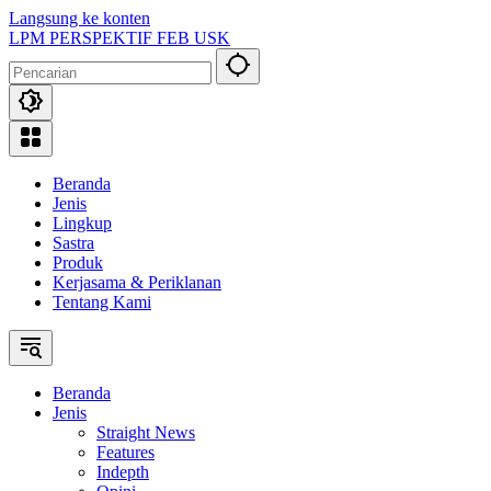
Langsung ke konten
LPM PERSPEKTIF FEB USK
Beranda
Jenis
Lingkup
Sastra
Produk
Kerjasama & Periklanan
Tentang Kami
Beranda
Jenis
Straight News
Features
Indepth