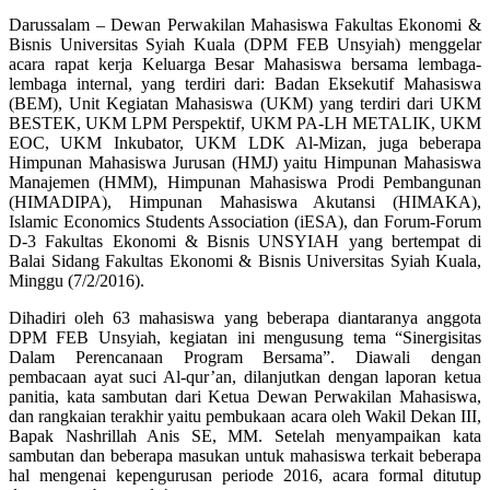
Darussalam – Dewan Perwakilan Mahasiswa Fakultas Ekonomi &
Bisnis Universitas Syiah Kuala (DPM FEB Unsyiah) menggelar
acara rapat kerja Keluarga Besar Mahasiswa bersama lembaga-
lembaga internal, yang terdiri dari: Badan Eksekutif Mahasiswa
(BEM), Unit Kegiatan Mahasiswa (UKM) yang terdiri dari UKM
BESTEK, UKM LPM Perspektif, UKM PA-LH METALIK, UKM
EOC, UKM Inkubator, UKM LDK Al-Mizan, juga beberapa
Himpunan Mahasiswa Jurusan (HMJ) yaitu Himpunan Mahasiswa
Manajemen (HMM), Himpunan Mahasiswa Prodi Pembangunan
(HIMADIPA), Himpunan Mahasiswa Akutansi (HIMAKA),
Islamic Economics Students Association (iESA), dan Forum-Forum
D-3 Fakultas Ekonomi & Bisnis UNSYIAH yang bertempat di
Balai Sidang Fakultas Ekonomi & Bisnis Universitas Syiah Kuala,
Minggu (7/2/2016).
Dihadiri oleh 63 mahasiswa yang beberapa diantaranya anggota
DPM FEB Unsyiah, kegiatan ini mengusung tema “Sinergisitas
Dalam Perencanaan Program Bersama”. Diawali dengan
pembacaan ayat suci Al-qur’an, dilanjutkan dengan laporan ketua
panitia, kata sambutan dari Ketua Dewan Perwakilan Mahasiswa,
dan rangkaian terakhir yaitu pembukaan acara oleh Wakil Dekan III,
Bapak Nashrillah Anis SE, MM. Setelah menyampaikan kata
sambutan dan beberapa masukan untuk mahasiswa terkait beberapa
hal mengenai kepengurusan periode 2016, acara formal ditutup