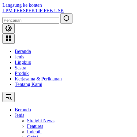
Langsung ke konten
LPM PERSPEKTIF FEB USK
Beranda
Jenis
Lingkup
Sastra
Produk
Kerjasama & Periklanan
Tentang Kami
Beranda
Jenis
Straight News
Features
Indepth