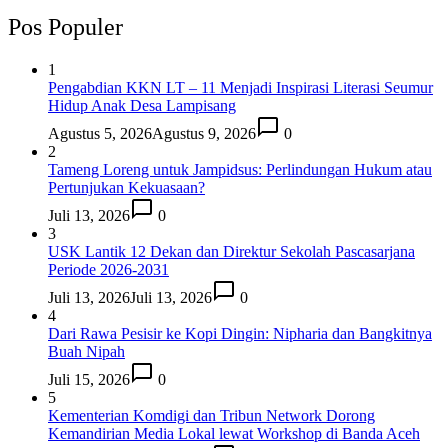
Pos Populer
1
Pengabdian KKN LT – 11 Menjadi Inspirasi Literasi Seumur
Hidup Anak Desa Lampisang
Agustus 5, 2026
Agustus 9, 2026
0
2
Tameng Loreng untuk Jampidsus: Perlindungan Hukum atau
Pertunjukan Kekuasaan?
Juli 13, 2026
0
3
USK Lantik 12 Dekan dan Direktur Sekolah Pascasarjana
Periode 2026-2031
Juli 13, 2026
Juli 13, 2026
0
4
Dari Rawa Pesisir ke Kopi Dingin: Nipharia dan Bangkitnya
Buah Nipah
Juli 15, 2026
0
5
Kementerian Komdigi dan Tribun Network Dorong
Kemandirian Media Lokal lewat Workshop di Banda Aceh