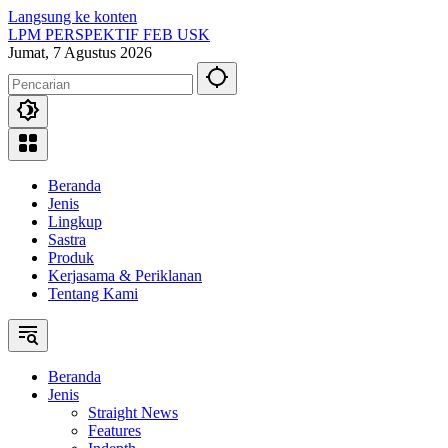
Langsung ke konten
LPM PERSPEKTIF FEB USK
Jumat, 7 Agustus 2026
Beranda
Jenis
Lingkup
Sastra
Produk
Kerjasama & Periklanan
Tentang Kami
Beranda
Jenis
Straight News
Features