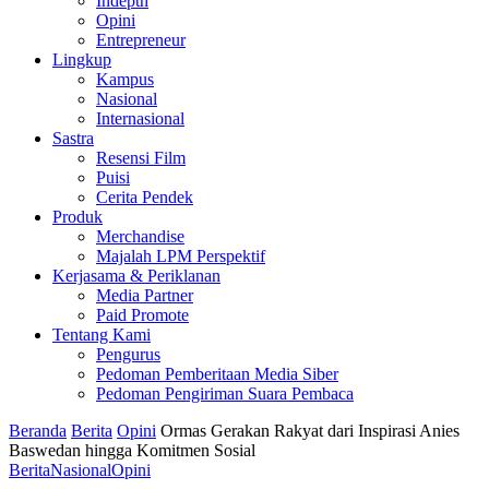
Indepth
Opini
Entrepreneur
Lingkup
Kampus
Nasional
Internasional
Sastra
Resensi Film
Puisi
Cerita Pendek
Produk
Merchandise
Majalah LPM Perspektif
Kerjasama & Periklanan
Media Partner
Paid Promote
Tentang Kami
Pengurus
Pedoman Pemberitaan Media Siber
Pedoman Pengiriman Suara Pembaca
Beranda
Berita
Opini
Ormas Gerakan Rakyat dari Inspirasi Anies
Baswedan hingga Komitmen Sosial
Berita
Nasional
Opini