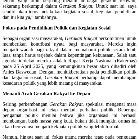
teman yang dulu berjuang melalui berbagai gerakan relawan,
sekarang berkumpul dalam
Gerakan Rakyat
. Untuk saat ini, saya
sendiri akan terus melakukan kegiatan sosial, kegiatan pendidikan
dan itu kita ya,” tambahnya.
Fokus pada Pendidikan Politik dan Kegiatan Sosial
Sebagai organisasi masyarakat,
Gerakan Rakyat
berkomitmen untuk
memberikan kontribusi nyata bagi masyarakat. Mereka ingin
menjadi wadah bagi rakyat dalam memahami politik secara lebih
luas, tanpa harus terjebak dalam kepentingan kekuasaan. Salah satu
agenda terdekat mereka adalah Rapat Kerja Nasional (Rakernas)
pada 25 April 2025, yang kemungkinan besar akan dihadiri oleh
Anies Baswedan. Dengan menitikberatkan pada pendidikan politik
dan kegiatan sosial,
Gerakan Rakyat
berharap dapat membangun
kesadaran politik yang lebih matang di masyarakat.
Menanti Arah Gerakan Rakyat ke Depan
Seiring perkembangan
Gerakan Rakyat
, spekulasi mengenai masa
depan organisasi ini tetap menjadi perhatian publik. Beberapa
pengamat politik menilai bahwa jika organisasi ini berhasil
membangun basis massa yang kuat, bukan tidak mungkin ormas ini
akan berevolusi menjadi kekuatan politik yang lebih formal.
Namun, hingga saat ini, fokus utama mereka tetap pada penguatan