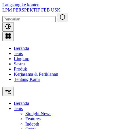
Langsung ke konten
LPM PERSPEKTIF FEB USK
Beranda
Jenis
Lingkup
Sastra
Produk
Kerjasama & Periklanan
Tentang Kami
Beranda
Jenis
Straight News
Features
Indepth