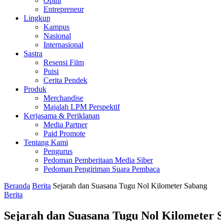
Opini
Entrepreneur
Lingkup
Kampus
Nasional
Internasional
Sastra
Resensi Film
Puisi
Cerita Pendek
Produk
Merchandise
Majalah LPM Perspektif
Kerjasama & Periklanan
Media Partner
Paid Promote
Tentang Kami
Pengurus
Pedoman Pemberitaan Media Siber
Pedoman Pengiriman Suara Pembaca
Beranda
Berita
Sejarah dan Suasana Tugu Nol Kilometer Sabang
Berita
Sejarah dan Suasana Tugu Nol Kilometer 