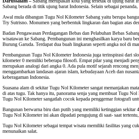
Darussalam –
Sabang merupakan kota yang terletak di ujung barat 
Sabang berada di titik ujung barat Indonesia. Selain sebagai penanda
Awal mula dibangun Tugu Nol Kilometer Sabang yaitu berupa banguna
Try Sutrisno. Monumen yang berbentuk lingkaran dan bagian atas de
Badan Pengawasan Perdagangan Bebas dan Pelabuhan Bebas Sabang (
wisatawan ke Sabang. Pembangunan ini menghasilkan karya baru beru
Burung Garuda. Terdapat dua buah lingkaran seperti angka nol di mana
Pembangunan Tugu Nol Kilometer Indonesia juga terinspirasi dari sl
kilometer 0 memiliki beberapa filosofi. Empat pilar yang menjadi p
merupakan analogi dari angka 0. Ada pula motif sejarah rencong me
menggambarkan landasan ajaran islam, kebudayaan Aceh dan nusantar
keberagaman Indonesia.
Suasana alam di sekitar Tugu Nol Kilometer sangat memanjakan mat
di atas tugu. Tak hanya itu, panorama senja yang membuat Tugu Nol 
Tugu Nol Kilometer sangatlah cocok kepada penggemar fotografi unt
Bangunan berwarna biru dan putih yang memiliki ketinggian sekitar 4
Tugu Nol Kilometer ini akan dipadati pengujung di saat- saat tertentu,
Tugu Nol Kilometer sebagai tempat wisata memiliki fasilitas yang 
menunaikan salat.