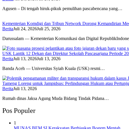
Agusen – Di tengah hiruk-pikuk pemulihan pascabencana yang…
Kementerian Komdigi dan Tribun Network Dorong Kemandirian Med
Berita
Juli 24, 2026
Juli 25, 2026
Darussalam — Kementerian Komunikasi dan Digital RepublikIndone
USK Lantik 12 Dekan dan Direktur Sekolah Pascasarjana Periode 2
Berita
Juli 13, 2026
Juli 13, 2026
Banda Aceh — Universitas Syiah Kuala (USK) resmi…
Tameng Loreng untuk Jampidsus: Perlindungan Hukum atau Pertunj
Berita
Juli 13, 2026
Rumah dinas Jaksa Agung Muda Bidang Tindak Pidana…
Pos Populer
1
MUNAS BEM SI Kerakyatan Berhiaskan Bogem Mentah