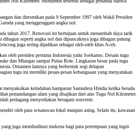
Monumen Nol Kilometer. Monumen tersebut sebagai penanda bahwa
bangun dan diresmikan pada 9 September 1997 oleh Wakil Presiden
ng Garuda yang menggenggam angka nol.
 tahun 2017. Renovasi ini bertujuan untuk menambah daya tarik
 dibagun seperti angka nol dan dipuncaknya juga dibagun patung
 Rencong juga sering dijadikan sebagai oleh-oleh khas Aceh.
kan oleh presiden pertama Indonesia yaitu Soekarno. Desain tugu
rauke dan Miangas sampai Pulau Rote. Lingkaran besar pada tugu
nesia. Ornamen lainnya yang berbentuk segi delapan
 bagian tugu ini memiliki pesan-pesan kebangsaan yang menyatukan
pat menyaksikan keindahan hamparan Samudera Hindia ketika berada
ihat pemandangan alam yang disajikan dari atas Tugu Nol Kilometer.
umlah pedagang menyediakan beragam souvenir.
sendiri oleh para wisatawan lokal maupun asing. Selain itu, kawasan
 yang juga memfasilitasi mukena bagi para perempuan yang ingin