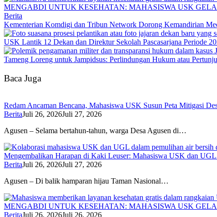
MENGABDI UNTUK KESEHATAN: MAHASISWA USK GELA
Berita
Kementerian Komdigi dan Tribun Network Dorong Kemandirian Med
USK Lantik 12 Dekan dan Direktur Sekolah Pascasarjana Periode 2
Tameng Loreng untuk Jampidsus: Perlindungan Hukum atau Pertunj
Baca Juga
Redam Ancaman Bencana, Mahasiswa USK Susun Peta Mitigasi De
Berita
Juli 26, 2026
Juli 27, 2026
Agusen – Selama bertahun-tahun, warga Desa Agusen di…
Mengembalikan Harapan di Kaki Leuser: Mahasiswa USK dan UGL Pu
Berita
Juli 26, 2026
Juli 27, 2026
Agusen – Di balik hamparan hijau Taman Nasional…
MENGABDI UNTUK KESEHATAN: MAHASISWA USK GELA
Berita
Juli 26, 2026
Juli 26, 2026