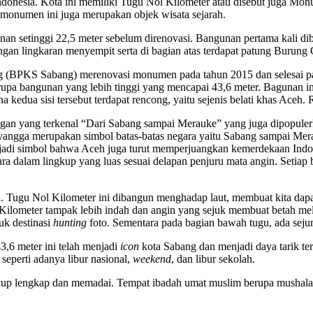
Indonesia. Kota ini memiliki Tugu Nol Kilometer atau disebut juga 
, monumen ini juga merupakan objek wisata sejarah.
n setinggi 22,5 meter sebelum direnovasi. Bangunan pertama kali di
ngan lingkaran menyempit serta di bagian atas terdapat patung Buru
BPKS Sabang) merenovasi monumen pada tahun 2015 dan selesai pada
pa bangunan yang lebih tinggi yang mencapai 43,6 meter. Bagunan ini
 kedua sisi tersebut terdapat rencong, yaitu sejenis belati khas Aceh.
ogan yang terkenal “Dari Sabang sampai Merauke” yang juga dipopuler
enyangga merupakan simbol batas-batas negara yaitu Sabang sampai Me
njadi simbol bahwa Aceh juga turut memperjuangkan kemerdekaan Indo
a dalam lingkup yang luas sesuai delapan penjuru mata angin. Setiap
a. Tugu Nol Kilometer ini dibangun menghadap laut, membuat kita da
Kilometer tampak lebih indah dan angin yang sejuk membuat betah mel
uk destinasi
hunting
foto. Sementara pada bagian bawah tugu, ada sej
3,6 meter ini telah menjadi
icon
kota Sabang dan menjadi daya tarik ter
 seperti adanya libur nasional,
weekend
, dan libur sekolah.
cukup lengkap dan memadai. Tempat ibadah umat muslim berupa mushala