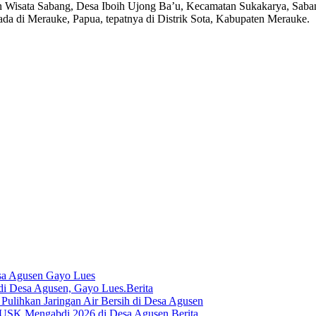
tan Wisata Sabang, Desa Iboih Ujong Ba’u, Kecamatan Sukakarya, Saba
da di Merauke, Papua, tepatnya di Distrik Sota, Kabupaten Merauke.
sa Agusen Gayo Lues
Berita
lihkan Jaringan Air Bersih di Desa Agusen
Berita