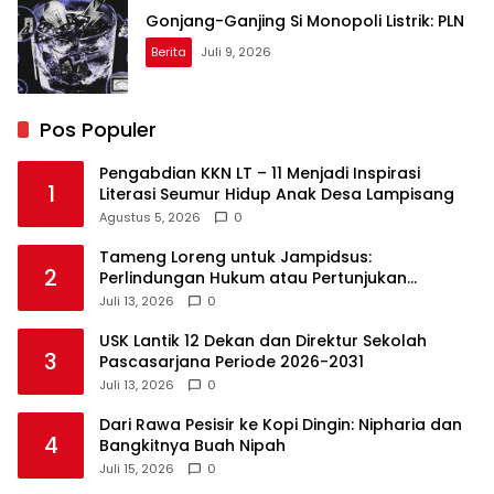
Gonjang-Ganjing Si Monopoli Listrik: PLN
Berita
Juli 9, 2026
Pos Populer
Pengabdian KKN LT – 11 Menjadi Inspirasi
1
Literasi Seumur Hidup Anak Desa Lampisang
Agustus 5, 2026
0
Tameng Loreng untuk Jampidsus:
2
Perlindungan Hukum atau Pertunjukan
Kekuasaan?
Juli 13, 2026
0
USK Lantik 12 Dekan dan Direktur Sekolah
3
Pascasarjana Periode 2026-2031
Juli 13, 2026
0
Dari Rawa Pesisir ke Kopi Dingin: Nipharia dan
4
Bangkitnya Buah Nipah
Juli 15, 2026
0