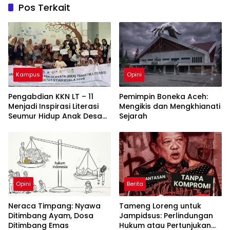
Pos Terkait
Kampus
Opini
Pengabdian KKN LT – 11
Pemimpin Boneka Aceh:
Menjadi Inspirasi Literasi
Mengikis dan Mengkhianati
Seumur Hidup Anak Desa
Sejarah
Lampisang
Opini
Berita
Neraca Timpang: Nyawa
Tameng Loreng untuk
Ditimbang Ayam, Dosa
Jampidsus: Perlindungan
Ditimbang Emas
Hukum atau Pertunjukan