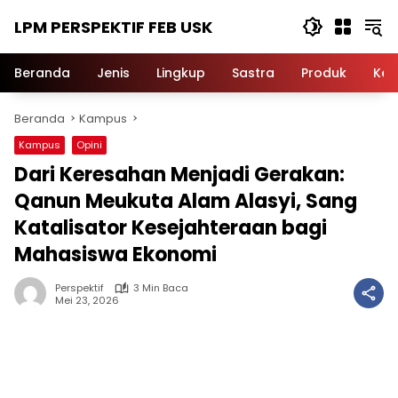
Langsung
LPM PERSPEKTIF FEB USK
ke
konten
Beranda
Jenis
Lingkup
Sastra
Produk
Ker
Beranda
Kampus
Kampus
Opini
Dari Keresahan Menjadi Gerakan:
Qanun Meukuta Alam Alasyi, Sang
Katalisator Kesejahteraan bagi
Mahasiswa Ekonomi
Perspektif
3 Min Baca
Mei 23, 2026