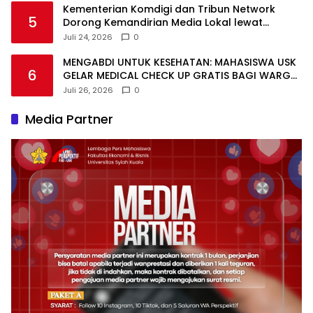
Kementerian Komdigi dan Tribun Network
5
Dorong Kemandirian Media Lokal lewat
Workshop di Banda Aceh
Juli 24, 2026
0
MENGABDI UNTUK KESEHATAN: MAHASISWA USK
6
GELAR MEDICAL CHECK UP GRATIS BAGI WARGA
DESA AGUSEN
Juli 26, 2026
0
Media Partner