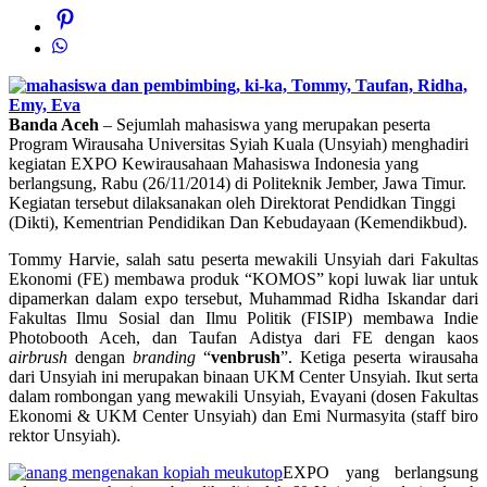
Banda Aceh
– Sejumlah mahasiswa yang merupakan peserta
Program Wirausaha Universitas Syiah Kuala (Unsyiah) menghadiri
kegiatan EXPO Kewirausahaan Mahasiswa Indonesia yang
berlangsung, Rabu (26/11/2014) di Politeknik Jember, Jawa Timur.
Kegiatan tersebut dilaksanakan oleh Direktorat Pendidkan Tinggi
(Dikti), Kementrian Pendidikan Dan Kebudayaan (Kemendikbud).
Tommy Harvie, salah satu peserta mewakili Unsyiah dari Fakultas
Ekonomi (FE) membawa produk “KOMOS” kopi luwak liar untuk
dipamerkan dalam expo tersebut, Muhammad Ridha Iskandar dari
Fakultas Ilmu Sosial dan Ilmu Politik (FISIP) membawa Indie
Photobooth Aceh, dan Taufan Adistya dari FE dengan kaos
airbrush
dengan
branding
“
venbrush
”. Ketiga peserta wirausaha
dari Unsyiah ini merupakan binaan UKM Center Unsyiah. Ikut serta
dalam rombongan yang mewakili Unsyiah, Evayani (dosen Fakultas
Ekonomi & UKM Center Unsyiah) dan Emi Nurmasyita (staff biro
rektor Unsyiah).
EXPO yang berlangsung