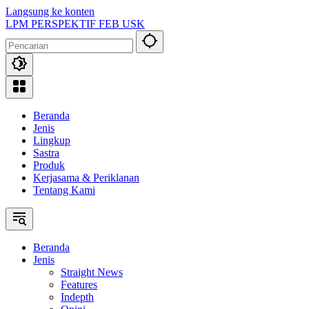
Langsung ke konten
LPM PERSPEKTIF FEB USK
Beranda
Jenis
Lingkup
Sastra
Produk
Kerjasama & Periklanan
Tentang Kami
Beranda
Jenis
Straight News
Features
Indepth