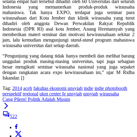
selama empat hari tersebut dihadiri oleh 60 Universitas dari seluruh
Indonesia yang memamerkan produk-produk wirausaha
mahasiswa. Tak hanya EXPO, terdapat juga seminar para
wirausahaan dari Kota Jember dan klinik wirausaha yang turut
dihadiri oleh anggota Dewan Perwakilan Rakyat Republik
Indonesia (DPR RI) asal kota Jember, Anang Hermansyah yang
memberikan materi seminar dan motivasi kewirausahaan sekitar 2
jam, lalu kemudian mengunjungi
stand-stand
program mahasiswa
wirausaha universitas dari setiap daerah.
“Pengunjung yang datang tidak hanya membeli dan melihat barang
unggulan produk masing-masing universitas, tapi juga sebagian
besar mengikuti seminar wirausaha nasional yang juga sepaket
dengan rangkaian acara expo kewirausahaan ini,” ujar M Ridha
Iskandar. []
Tag:
2014
aceh
fakultas ekonomi unsyiah
indie
indie photobooth
perspektif
regional
ukm center fe unsyiah
unsyiah
wirausaha
Cang Pilem! Politik Adalah Musim
522