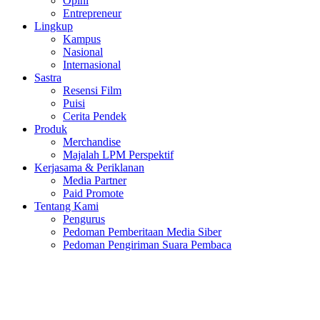
Opini
Entrepreneur
Lingkup
Kampus
Nasional
Internasional
Sastra
Resensi Film
Puisi
Cerita Pendek
Produk
Merchandise
Majalah LPM Perspektif
Kerjasama & Periklanan
Media Partner
Paid Promote
Tentang Kami
Pengurus
Pedoman Pemberitaan Media Siber
Pedoman Pengiriman Suara Pembaca