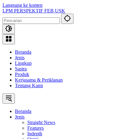
Langsung ke konten
LPM PERSPEKTIF FEB USK
Beranda
Jenis
Lingkup
Sastra
Produk
Kerjasama & Periklanan
Tentang Kami
Beranda
Jenis
Straight News
Features
Indepth