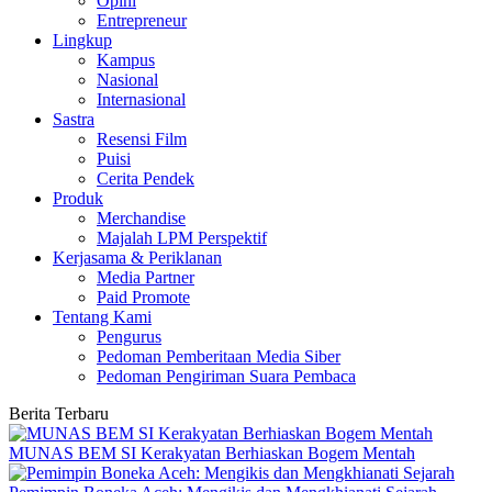
Opini
Entrepreneur
Lingkup
Kampus
Nasional
Internasional
Sastra
Resensi Film
Puisi
Cerita Pendek
Produk
Merchandise
Majalah LPM Perspektif
Kerjasama & Periklanan
Media Partner
Paid Promote
Tentang Kami
Pengurus
Pedoman Pemberitaan Media Siber
Pedoman Pengiriman Suara Pembaca
Berita Terbaru
MUNAS BEM SI Kerakyatan Berhiaskan Bogem Mentah