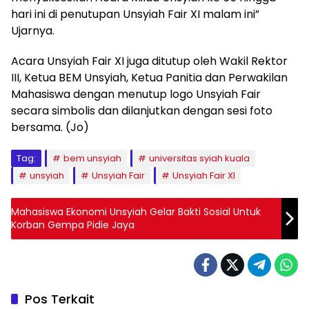
hari ini di penutupan Unsyiah Fair XI malam ini”
Ujarnya.
Acara Unsyiah Fair XI juga ditutup oleh Wakil Rektor
III, Ketua BEM Unsyiah, Ketua Panitia dan Perwakilan
Mahasiswa dengan menutup logo Unsyiah Fair
secara simbolis dan dilanjutkan dengan sesi foto
bersama. (Jo)
Tag:
bem unsyiah
universitas syiah kuala
unsyiah
Unsyiah Fair
Unsyiah Fair XI
Mahasiswa Ekonomi Unsyiah Gelar Bakti Sosial Untuk
Korban Gempa Pidie Jaya
Pos Terkait