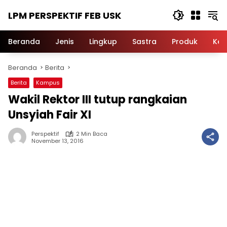
Langsung
LPM PERSPEKTIF FEB USK
ke
konten
Beranda
Jenis
Lingkup
Sastra
Produk
Ker
Beranda
Berita
Berita
Kampus
Wakil Rektor III tutup rangkaian
Unsyiah Fair XI
Perspektif
2 Min Baca
November 13, 2016