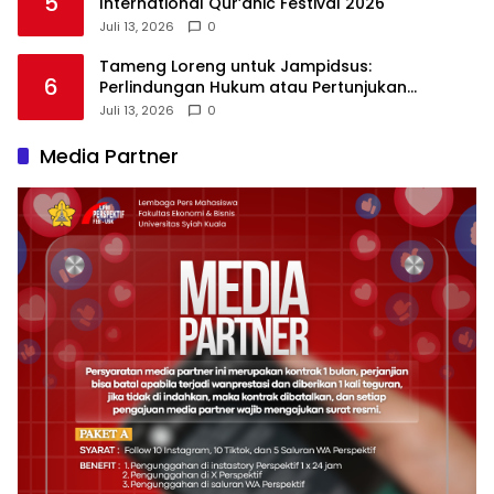
5
International Qur’anic Festival 2026
Juli 13, 2026
0
Tameng Loreng untuk Jampidsus:
6
Perlindungan Hukum atau Pertunjukan
Kekuasaan?
Juli 13, 2026
0
Media Partner