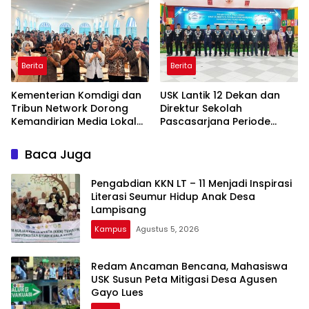
Agusen
DESA AGUSEN
Berita
Berita
Kementerian Komdigi dan
USK Lantik 12 Dekan dan
Tribun Network Dorong
Direktur Sekolah
Kemandirian Media Lokal
Pascasarjana Periode
lewat Workshop di Banda
2026-2031
Aceh
Baca Juga
Pengabdian KKN LT – 11 Menjadi Inspirasi
Literasi Seumur Hidup Anak Desa
Lampisang
Kampus
Agustus 5, 2026
Redam Ancaman Bencana, Mahasiswa
USK Susun Peta Mitigasi Desa Agusen
Gayo Lues