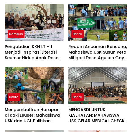
Kampus
Berita
Pengabdian KKN LT – 11
Redam Ancaman Bencana,
Menjadi Inspirasi Literasi
Mahasiswa USK Susun Peta
Seumur Hidup Anak Desa
Mitigasi Desa Agusen Gayo
Lampisang
Lues
Berita
Berita
Mengembalikan Harapan
MENGABDI UNTUK
di Kaki Leuser: Mahasiswa
KESEHATAN: MAHASISWA
USK dan UGL Pulihkan
USK GELAR MEDICAL CHECK
Jaringan Air Bersih di Desa
UP GRATIS BAGI WARGA