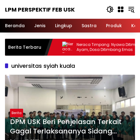
Langsung
LPM PERSPEKTIF FEB USK
ke
konten
Beranda
Jenis
Lingkup
Sastra
Produk
Ker
ngikis dan
Neraca Timpang: Nyawa Ditimbang
Berita Terbaru
Ayam, Dosa Ditimbang Emas
universitas syiah kuala
Berita
DPM USK Beri Penjelasan Terkait
Gagal Terlaksananya Sidang