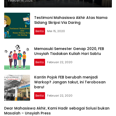
Pengesahan Program Kerja BEM
Februari 18, 2025
USK 2025
Testimoni Mahasiswa Akhir Atas Nama
Sidang Skripsi Via Daring
Berita
Mei 15, 2020
Memasuki Semester Genap 2020, FEB
Unsyiah Tiadakan Kuliah Hari Sabtu
Berita
Februari 22, 2020
Kantin Pojok FEB berubah menjadi
Warkop? Jangan takut, ini Terobosan
baru!
Berita
Februari 22, 2020
Dear Mahasiswa Akhir, Kami Hadir sebagai Solusi bukan
Masalah – Unsyiah Press