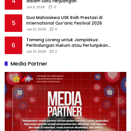
4
dalam Satu Perjuangan
Juli 9, 2026
0
Dua Mahasiswa USK Raih Prestasi di
5
International Qur’anic Festival 2026
Juli 13, 2026
0
Tameng Loreng untuk Jampidsus:
6
Perlindungan Hukum atau Pertunjukan
Kekuasaan?
Juli 13, 2026
0
Media Partner