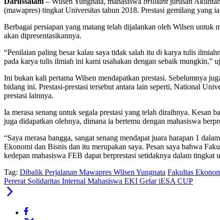
Darussalam
– Wilsen Yungnata, mahasiswa
brilliant
jurusan Akuntan
(mawapres) tingkat Universitas tahun 2018. Prestasi gemilang yang 
Berbagai persiapan yang matang telah dijalankan oleh Wilsen untuk 
akan dipresentasikannya.
“Penilaian paling besar kalau saya tidak salah itu di karya tulis il
pada karya tulis ilmiah ini kami usahakan dengan sebaik mungkin,” u
Ini bukan kali pertama Wilsen mendapatkan prestasi. Sebelumnya juga 
bidang ini. Prestasi-prestasi tersebut antara lain seperti, National 
prestasi lainnya.
Ia merasa senang untuk segala prestasi yang telah diraihnya. Kesa
juga didapatkan olehnya, dimana ia bertemu dengan mahasiswa berprest
“Saya merasa bangga, sangat senang mendapat juara harapan 1 dalam
Ekonomi dan Bisnis dan itu merupakan saya. Pesan saya bahwa Fakul
kedepan mahasiswa FEB dapat berprestasi setidaknya dalam tingkat un
Tag:
Dibalik Perjalanan Mawapres Wilsen Yungnata
Fakultas Ekono
Pererat Solidaritas Internal Mahasiswa EKI Gelar iESA CUP