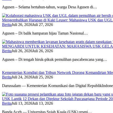
Agusen – Selama bertahun-tahun, warga Desa Agusen di…
Mengembalikan Harapan di Kaki Leuser: Mahasiswa USK dan UGL Pu
Berita
Juli 26, 2026
Juli 27, 2026
Agusen – Di balik hamparan hijau Taman Nasional…
MENGABDI UNTUK KESEHATAN: MAHASISWA USK GELA
Berita
Juli 26, 2026
Juli 26, 2026
Agusen – Di tengah hiruk-pikuk pemulihan pascabencana yang…
Kementerian Komdigi dan Tribun Network Dorong Kemandirian Med
Berita
Juli 24, 2026
Juli 25, 2026
Darussalam — Kementerian Komunikasi dan Digital RepublikIndone
USK Lantik 12 Dekan dan Direktur Sekolah Pascasarjana Periode 2
Berita
Juli 13, 2026
Juli 13, 2026
Banda Aceh — Universitas Syiah Kuala (USK) resmi…