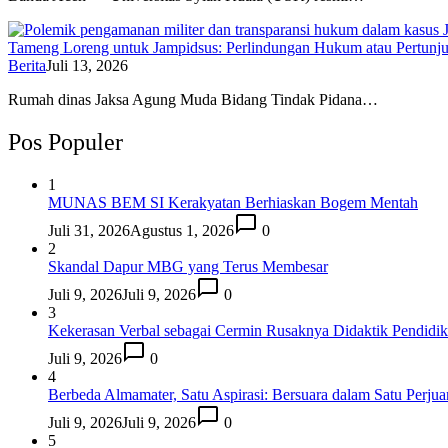
Tameng Loreng untuk Jampidsus: Perlindungan Hukum atau Pertunj
Berita
Juli 13, 2026
Rumah dinas Jaksa Agung Muda Bidang Tindak Pidana…
Pos Populer
1
MUNAS BEM SI Kerakyatan Berhiaskan Bogem Mentah
Juli 31, 2026
Agustus 1, 2026
0
2
Skandal Dapur MBG yang Terus Membesar
Juli 9, 2026
Juli 9, 2026
0
3
Kekerasan Verbal sebagai Cermin Rusaknya Didaktik Pendidi
Juli 9, 2026
0
4
Berbeda Almamater, Satu Aspirasi: Bersuara dalam Satu Perju
Juli 9, 2026
Juli 9, 2026
0
5