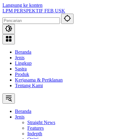
Langsung ke konten
LPM PERSPEKTIF FEB USK
Beranda
Jenis
Lingkup
Sastra
Produk
Kerjasama & Periklanan
Tentang Kami
Beranda
Jenis
Straight News
Features
Indepth