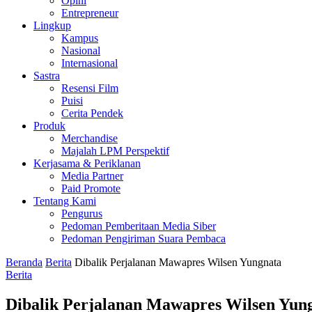
Opini
Entrepreneur
Lingkup
Kampus
Nasional
Internasional
Sastra
Resensi Film
Puisi
Cerita Pendek
Produk
Merchandise
Majalah LPM Perspektif
Kerjasama & Periklanan
Media Partner
Paid Promote
Tentang Kami
Pengurus
Pedoman Pemberitaan Media Siber
Pedoman Pengiriman Suara Pembaca
Beranda
Berita
Dibalik Perjalanan Mawapres Wilsen Yungnata
Berita
Dibalik Perjalanan Mawapres Wilsen Yun