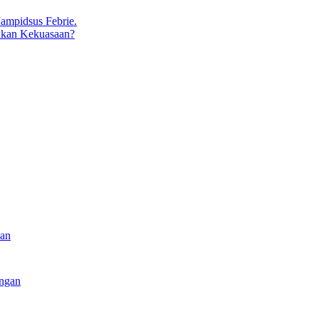
ukan Kekuasaan?
kan
angan