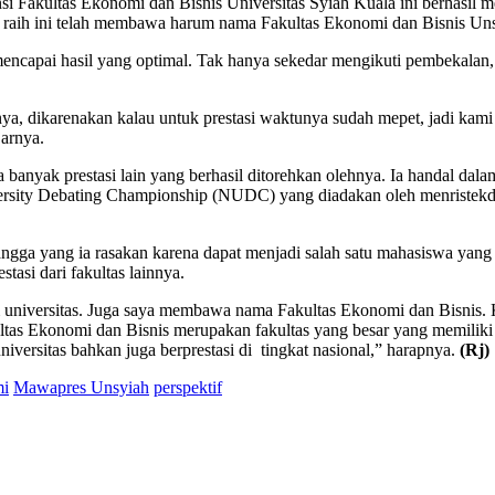
si Fakultas Ekonomi dan Bisnis Universitas Syiah Kuala ini berhasil m
ia raih ini telah membawa harum nama Fakultas Ekonomi dan Bisnis Un
mencapai hasil yang optimal. Tak hanya sekedar mengikuti pembekalan,
miahnya, dikarenakan kalau untuk prestasi waktunya sudah mepet, jadi ka
jarnya.
banyak prestasi lain yang berhasil ditorehkan olehnya. Ia handal dalam
University Debating Championship (NUDC) yang diadakan oleh menristekdikt
n bangga yang ia rasakan karena dapat menjadi salah satu mahasiswa
asi dari fakultas lainnya.
 universitas. Juga saya membawa nama Fakultas Ekonomi dan Bisnis. K
tas Ekonomi dan Bisnis merupakan fakultas yang besar yang memiliki
iversitas bahkan juga berprestasi di tingkat nasional,” harapnya.
(Rj)
mi
Mawapres Unsyiah
perspektif