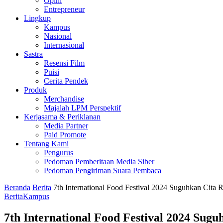
Opini
Entrepreneur
Lingkup
Kampus
Nasional
Internasional
Sastra
Resensi Film
Puisi
Cerita Pendek
Produk
Merchandise
Majalah LPM Perspektif
Kerjasama & Periklanan
Media Partner
Paid Promote
Tentang Kami
Pengurus
Pedoman Pemberitaan Media Siber
Pedoman Pengiriman Suara Pembaca
Beranda
Berita
7th International Food Festival 2024 Suguhkan Cita
Berita
Kampus
7th International Food Festival 2024 Su