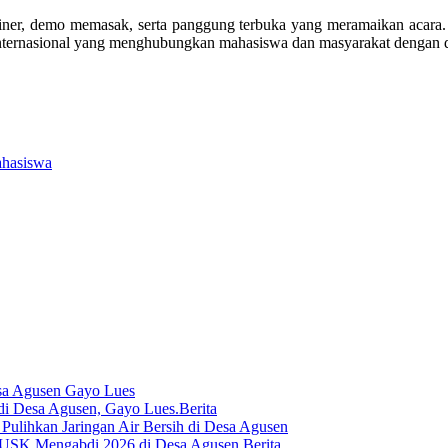
iner, demo memasak, serta panggung terbuka yang meramaikan acara
n internasional yang menghubungkan mahasiswa dan masyarakat dengan 
ahasiswa
sa Agusen Gayo Lues
Berita
lihkan Jaringan Air Bersih di Desa Agusen
Berita