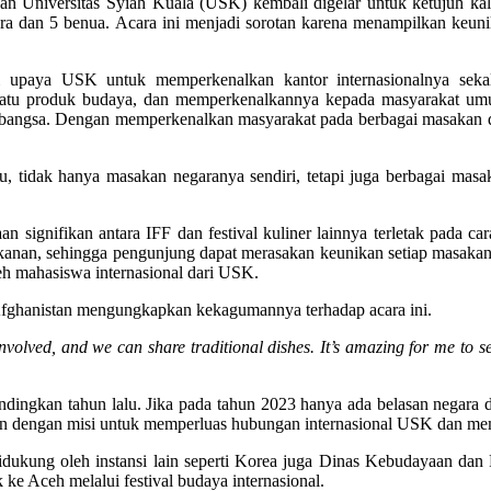
akan Universitas Syiah Kuala (USK) kembali digelar untuk ketujuh k
ara dan 5 benua. Acara ini menjadi sorotan karena menampilkan keuni
i upaya USK untuk memperkenalkan kantor internasionalnya sekali
h satu produk budaya, dan memperkenalkannya kepada masyarakat 
u bangsa. Dengan memperkenalkan masyarakat pada berbagai masakan d
, tidak hanya masakan negaranya sendiri, tetapi juga berbagai masak
n signifikan antara IFF dan festival kuliner lainnya terletak pada 
nan, sehingga pengunjung dapat merasakan keunikan setiap masakan. B
eh mahasiswa internasional dari USK.
i Afghanistan mengungkapkan kekagumannya terhadap acara ini.
 involved, and we can share traditional dishes. It’s amazing for me to 
andingkan tahun lalu. Jika pada tahun 2023 hanya ada belasan negara d
alan dengan misi untuk memperluas hubungan internasional USK dan 
didukung oleh instansi lain seperti Korea juga Dinas Kebudayaan dan
e Aceh melalui festival budaya internasional.