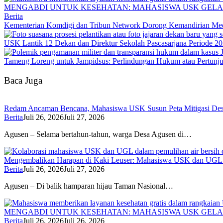
MENGABDI UNTUK KESEHATAN: MAHASISWA USK GELA
Berita
Kementerian Komdigi dan Tribun Network Dorong Kemandirian Med
USK Lantik 12 Dekan dan Direktur Sekolah Pascasarjana Periode 2
Tameng Loreng untuk Jampidsus: Perlindungan Hukum atau Pertunj
Baca Juga
Redam Ancaman Bencana, Mahasiswa USK Susun Peta Mitigasi De
Berita
Juli 26, 2026
Juli 27, 2026
Agusen – Selama bertahun-tahun, warga Desa Agusen di…
Mengembalikan Harapan di Kaki Leuser: Mahasiswa USK dan UGL Pu
Berita
Juli 26, 2026
Juli 27, 2026
Agusen – Di balik hamparan hijau Taman Nasional…
MENGABDI UNTUK KESEHATAN: MAHASISWA USK GELA
Berita
Juli 26, 2026
Juli 26, 2026