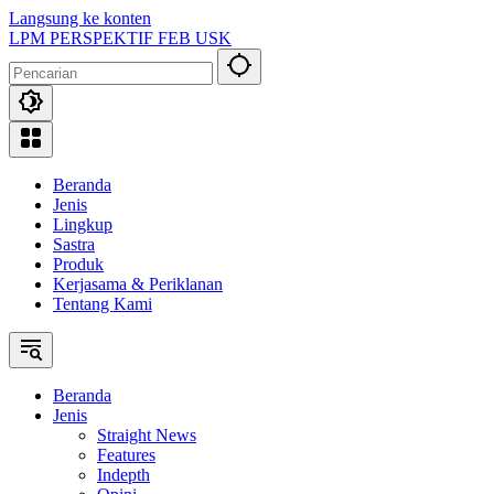
Langsung ke konten
LPM PERSPEKTIF FEB USK
Beranda
Jenis
Lingkup
Sastra
Produk
Kerjasama & Periklanan
Tentang Kami
Beranda
Jenis
Straight News
Features
Indepth