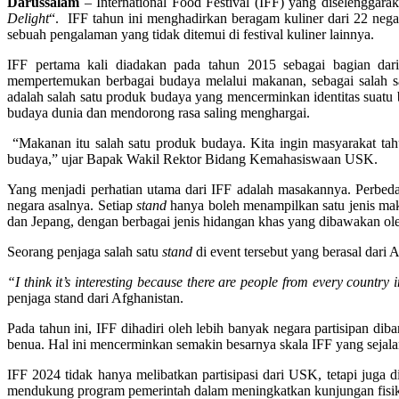
Darussalam
– International Food Festival (IFF) yang diselenggar
Delight
“. IFF tahun ini menghadirkan beragam kuliner dari 22 neg
sebuah pengalaman yang tidak ditemui di festival kuliner lainnya.
IFF pertama kali diadakan pada tahun 2015 sebagai bagian dar
mempertemukan berbagai budaya melalui makanan, sebagai sala
adalah salah satu produk budaya yang mencerminkan identitas suat
budaya dunia dan mendorong rasa saling menghargai.
“Makanan itu salah satu produk budaya. Kita ingin masyarakat tahu
budaya,” ujar Bapak Wakil Rektor Bidang Kemahasiswaan USK.
Yang menjadi perhatian utama dari IFF adalah masakannya. Perbedaa
negara asalnya. Setiap
stand
hanya boleh menampilkan satu jenis maka
dan Jepang, dengan berbagai jenis hidangan khas yang dibawakan ol
Seorang penjaga salah satu
stand
di event tersebut yang berasal dar
“I think it’s interesting because there are people from every country
penjaga stand dari Afghanistan.
Pada tahun ini, IFF dihadiri oleh lebih banyak negara partisipan dib
benua. Hal ini mencerminkan semakin besarnya skala IFF yang sej
IFF 2024 tidak hanya melibatkan partisipasi dari USK, tetapi juga 
mendukung program pemerintah dalam meningkatkan kunjungan fisik k