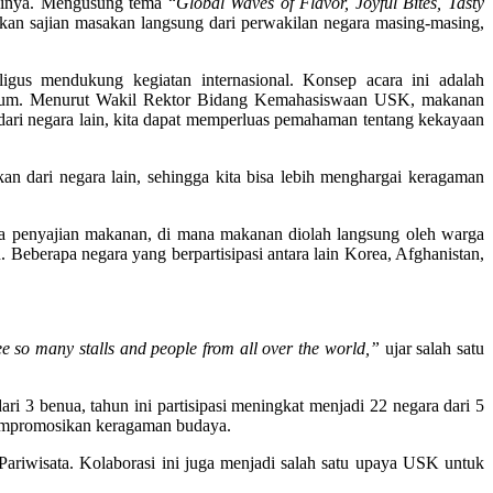
alinya. Mengusung tema “
Global Waves of Flavor, Joyful Bites, Tasty
kan sajian masakan langsung dari perwakilan negara masing-masing,
gus mendukung kegiatan internasional. Konsep acara ini adalah
umum. Menurut Wakil Rektor Bidang Kemahasiswaan USK, makanan
ari negara lain, kita dapat memperluas pemahaman tentang kekayaan
an dari negara lain, sehingga kita bisa lebih menghargai keragaman
cara penyajian makanan, di mana makanan diolah langsung oleh warga
eberapa negara yang berpartisipasi antara lain Korea, Afghanistan,
see so many stalls and people from all over the world
,”
ujar salah satu
ari 3 benua, tahun ini partisipasi meningkat menjadi 22 negara dari 5
mempromosikan keragaman budaya.
 Pariwisata. Kolaborasi ini juga menjadi salah satu upaya USK untuk