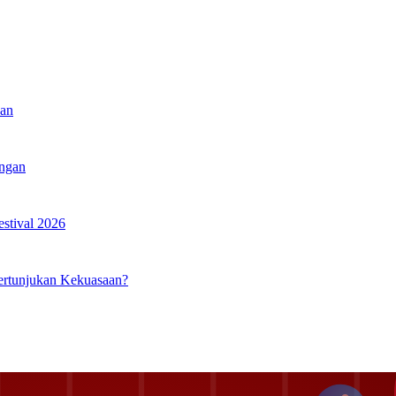
kan
angan
estival 2026
ertunjukan Kekuasaan?