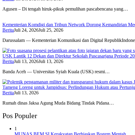
Agusen – Di tengah hiruk-pikuk pemulihan pascabencana yang…
Kementerian Komdigi dan Tribun Network Dorong Kemandirian Med
Berita
Juli 24, 2026
Juli 25, 2026
Darussalam — Kementerian Komunikasi dan Digital RepublikIndone
USK Lantik 12 Dekan dan Direktur Sekolah Pascasarjana Periode 2
Berita
Juli 13, 2026
Juli 13, 2026
Banda Aceh — Universitas Syiah Kuala (USK) resmi…
Tameng Loreng untuk Jampidsus: Perlindungan Hukum atau Pertunj
Berita
Juli 13, 2026
Rumah dinas Jaksa Agung Muda Bidang Tindak Pidana…
Pos Populer
1
MUNAS BEM SI Kerakyatan Berhiaskan Bogem Mentah