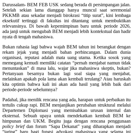
Darussalam- BEM FEB USK sedang berada di persimpangan jalan.
Setelah sekian lama dianggap hanya muncul saat seremonial
PKKMB atau sekadar menjadi birokrasi “titip surat”, kini lembaga
eksekutif tertinggi di fakultas ini ditantang untuk membuktikan
relevansinya. Di bawah kepemimpinan baru untuk periode 2026,
ada janji untuk mengubah BEM menjadi lebih kontekstual dan hadir
nyata di tengah mahasiswa.
Bukan rahasia lagi bahwa wajah BEM tahun ini berangkat dengan
rekam jejak yang menjadi bahan perbincangan. Dalam dunia
organisasi, reputasi adalah mata uang utama. Ketika sosok yang
memegang kemudi memiliki catatan “pernah menjabat namun tidak
menuntaskan” di masa lalu, wajar jika mahasiswa skeptis, bukan?
Pertanyaan besarnya bukan lagi soal siapa yang menjabat,
melainkan apakah pola lama akan kembali terulang? Atau haruskah
kita optimis bahwa kali ini akan ada hasil yang lebih baik dari
periode-periode sebelumnya?
Padahal, jika menilik rencana yang ada, harapan untuk perbaikan itu
tertulis cukup rapi. BEM menjanjikan perubahan struktural melalui
Departemen Diplomasi yang memisahkan urusan internal dan
eksternal. Sebuah upaya untuk mendekatkan kembali BEM ke
himpunan dan UKM. Begitu juga dengan rencana penggunaan
policy brief
dan forum “Sapa Dekanat” yang diharapkan menjadi
“taring” baru bagi fungsi advokasi mahasiswa yang selama ini