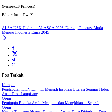
(Perspektif/ Princess)
Editor: Intan Dwi Yanti
ALSA USK Hadirkan ALASCA 2026: Dorong Generasi Muda
Menuju Indonesia Emas 2045
Pos Terkait
Kampus
Pengabdian KKN LT – 11 Menjadi Inspirasi Literasi Seumur Hidup
Anak Desa Lampisang
Opini
Pemimpin Boneka Aceh: Mengikis dan Mengkhianati Sejarah
Opini
Neraca Timpang: Nyawa Ditimbang Ayam, Dosa Ditimbang Emas