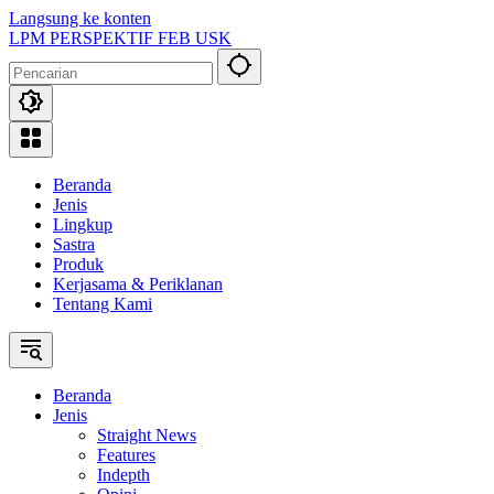
Langsung ke konten
LPM PERSPEKTIF FEB USK
Beranda
Jenis
Lingkup
Sastra
Produk
Kerjasama & Periklanan
Tentang Kami
Beranda
Jenis
Straight News
Features
Indepth