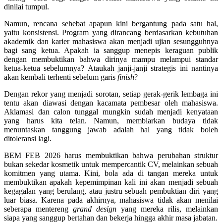
dinilai tumpul.
Namun, rencana sehebat apapun kini bergantung pada satu hal,
yaitu konsistensi. Program yang dirancang berdasarkan kebutuhan
akademik dan karier mahasiswa akan menjadi ujian sesungguhnya
bagi sang ketua. Apakah ia sanggup menepis keraguan publik
dengan membuktikan bahwa dirinya mampu melampui standar
ketua-ketua sebelumnya? Ataukah janji-janji strategis ini nantinya
akan kembali terhenti sebelum garis
finish
?
Dengan rekor yang menjadi sorotan, setiap gerak-gerik lembaga ini
tentu akan diawasi dengan kacamata pembesar oleh mahasiswa.
Aklamasi dan calon tunggal mungkin sudah menjadi kenyataan
yang harus kita telan. Namun, membiarkan budaya tidak
menuntaskan tanggung jawab adalah hal yang tidak boleh
ditoleransi lagi.
BEM FEB 2026 harus membuktikan bahwa perubahan struktur
bukan sekedar kosmetik untuk mempercantik CV, melainkan sebuah
komitmen yang utama. Kini, bola ada di tangan mereka untuk
membuktikan apakah kepemimpinan kali ini akan menjadi sebuah
kegagalan yang berulang, atau justru sebuah pembuktian diri yang
luar biasa. Karena pada akhirnya, mahasiswa tidak akan menilai
seberapa mentereng
grand design
yang mereka rilis, melainkan
siapa yang sanggup bertahan dan bekerja hingga akhir masa jabatan.