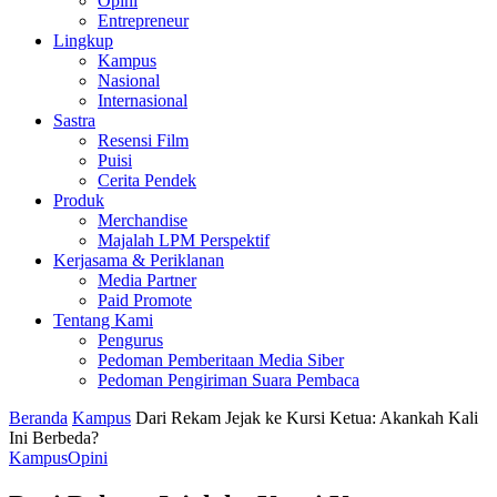
Opini
Entrepreneur
Lingkup
Kampus
Nasional
Internasional
Sastra
Resensi Film
Puisi
Cerita Pendek
Produk
Merchandise
Majalah LPM Perspektif
Kerjasama & Periklanan
Media Partner
Paid Promote
Tentang Kami
Pengurus
Pedoman Pemberitaan Media Siber
Pedoman Pengiriman Suara Pembaca
Beranda
Kampus
Dari Rekam Jejak ke Kursi Ketua: Akankah Kali
Ini Berbeda?
Kampus
Opini