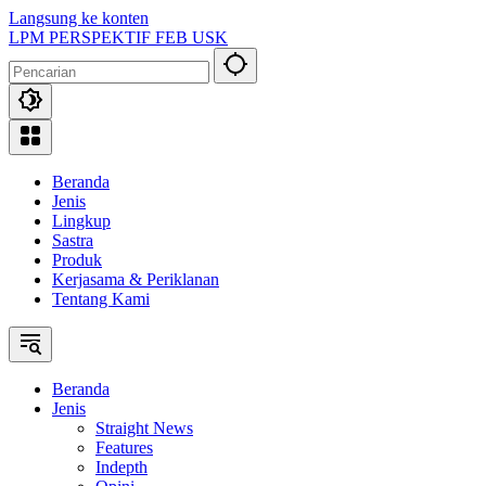
Langsung ke konten
LPM PERSPEKTIF FEB USK
Beranda
Jenis
Lingkup
Sastra
Produk
Kerjasama & Periklanan
Tentang Kami
Beranda
Jenis
Straight News
Features
Indepth