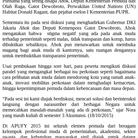
Purnama yang sering disapa
Ahok
, Deputi Kementerian Pemuda dan
Olah Raga, Gatot Dewobroto, Perwakilan
United Nations
(UN)
Habitat Donald Ragant, dan pejabat eselon I Kementerian PUPR.
Sementara itu pada sesi diskusi yang menghadirkan Gubernur DKI
Jakarta
Ahok
dan Deputi Kemenpora Gatot Dewobroto, Ahok
mengatakan bahwa stigma negatif yang ada pada anak muda
terhadap pemerintah seperti malas, tidak transparan dan korup, harus
dibuktikan sebaliknya. Ahok pun menawarkan untuk membuka
magang bagi anak muda di kantornya, satu ruangan dengannya
untuk membuktikan transparansi pemerintah.
Usai pembukaan hingga sore hari, para peserta mengikuti diskusi
paralel yang mengangkat berbagai isu perkotaan seperti bagaimana
cara pelibatan anak muda dalam mendorong kota yang ramah anak-
anak, inovasi mobilitas perkotaan dalam menghadapi kemacetan,
hingga kepemimpinan pemuda dalam kebencanaan dan masa depan.
“Pada sesi ini kami diajak berdiskusi, mencari solusi dan berinteraksi
langsung dengan narasumber dari berbagai Negara untuk
memecahkan masalah-masalah yang ada di perkotaan,” ujar Nora
yang masih kuliah di semester 3 Akuntansi. (18/10/2015)
Di APUFY 2015 ini seluruh elemen pemuda dari beragam
kelompok profesional muda di pemerintahan, akademisi, sektor
swasta, dan kebutuhan masyarakat sipil diajak untuk datang