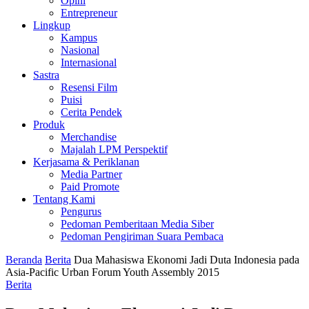
Opini
Entrepreneur
Lingkup
Kampus
Nasional
Internasional
Sastra
Resensi Film
Puisi
Cerita Pendek
Produk
Merchandise
Majalah LPM Perspektif
Kerjasama & Periklanan
Media Partner
Paid Promote
Tentang Kami
Pengurus
Pedoman Pemberitaan Media Siber
Pedoman Pengiriman Suara Pembaca
Beranda
Berita
Dua Mahasiswa Ekonomi Jadi Duta Indonesia pada
Asia-Pacific Urban Forum Youth Assembly 2015
Berita