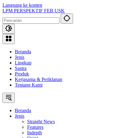
Langsung ke konten
LPM PERSPEKTIF FEB USK
Beranda
Jenis
Lingkup
Sastra
Produk
Kerjasama & Periklanan
Tentang Kami
Beranda
Jenis
Straight News
Features
Indepth