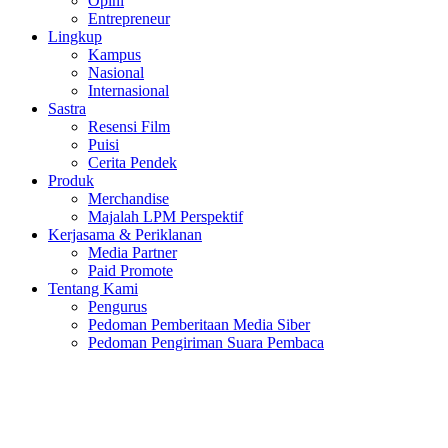
Opini
Entrepreneur
Lingkup
Kampus
Nasional
Internasional
Sastra
Resensi Film
Puisi
Cerita Pendek
Produk
Merchandise
Majalah LPM Perspektif
Kerjasama & Periklanan
Media Partner
Paid Promote
Tentang Kami
Pengurus
Pedoman Pemberitaan Media Siber
Pedoman Pengiriman Suara Pembaca