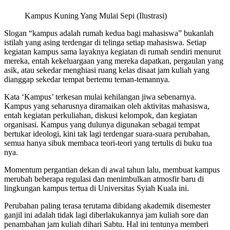
Kampus Kuning Yang Mulai Sepi (Ilustrasi)
Slogan “kampus adalah rumah kedua bagi mahasiswa” bukanlah
istilah yang asing terdengar di telinga setiap mahasiswa. Setiap
kegiatan kampus sama layaknya kegiatan di rumah sendiri menurut
mereka, entah kekeluargaan yang mereka dapatkan, pergaulan yang
asik, atau sekedar menghiasi ruang kelas disaat jam kuliah yang
dianggap sekedar tempat bertemu teman-temannya.
Kata ‘Kampus’ terkesan mulai kehilangan jiwa sebenarnya.
Kampus yang seharusnya diramaikan oleh aktivitas mahasiswa,
entah kegiatan perkuliahan, diskusi kelompok, dan kegiatan
organisasi. Kampus yang dulunya digunakan sebagai tempat
bertukar ideologi, kini tak lagi terdengar suara-suara perubahan,
semua hanya sibuk membaca teori-teori yang tertulis di buku tua
nya.
Momentum pergantian dekan di awal tahun lalu, membuat kampus
merubah beberapa regulasi dan menimbulkan atmosfir baru di
lingkungan kampus tertua di Universitas Syiah Kuala ini.
Perubahan paling terasa terutama dibidang akademik disemester
ganjil ini adalah tidak lagi diberlakukannya jam kuliah sore dan
penambahan jam kuliah dihari Sabtu. Hal ini tentunya memberi