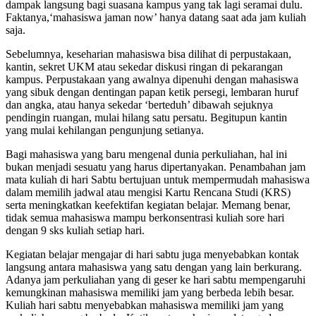
dampak langsung bagi suasana kampus yang tak lagi seramai dulu.
Faktanya,‘mahasiswa jaman now’ hanya datang saat ada jam kuliah
saja.
Sebelumnya, keseharian mahasiswa bisa dilihat di perpustakaan,
kantin, sekret UKM atau sekedar diskusi ringan di pekarangan
kampus. Perpustakaan yang awalnya dipenuhi dengan mahasiswa
yang sibuk dengan dentingan papan ketik persegi, lembaran huruf
dan angka, atau hanya sekedar ‘berteduh’ dibawah sejuknya
pendingin ruangan, mulai hilang satu persatu. Begitupun kantin
yang mulai kehilangan pengunjung setianya.
Bagi mahasiswa yang baru mengenal dunia perkuliahan, hal ini
bukan menjadi sesuatu yang harus dipertanyakan. Penambahan jam
mata kuliah di hari Sabtu bertujuan untuk mempermudah mahasiswa
dalam memilih jadwal atau mengisi Kartu Rencana Studi (KRS)
serta meningkatkan keefektifan kegiatan belajar. Memang benar,
tidak semua mahasiswa mampu berkonsentrasi kuliah sore hari
dengan 9 sks kuliah setiap hari.
Kegiatan belajar mengajar di hari sabtu juga menyebabkan kontak
langsung antara mahasiswa yang satu dengan yang lain berkurang.
Adanya jam perkuliahan yang di geser ke hari sabtu mempengaruhi
kemungkinan mahasiswa memiliki jam yang berbeda lebih besar.
Kuliah hari sabtu menyebabkan mahasiswa memiliki jam yang