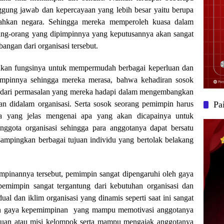
ggung jawab dan kepercayaan yang lebih besar yaitu berupa
u bahkan negara. Sehingga mereka memperoleh kuasa dalam
ang-orang yang dipimpinnya yang keputusannya akan sangat
gan dari organisasi tersebut.
nkan fungsinya untuk mempermudah berbagai keperluan dan
impinnya sehingga mereka merasa, bahwa kehadiran sosok
usi dari permasalan yang mereka hadapi dalam mengembangkan
n didalam organisasi. Serta sosok seorang pemimpin harus
Pa
a yang jelas mengenai apa yang akan dicapainya untuk
nggota organisasi sehingga para anggotanya dapat bersatu
mpingkan berbagai tujuan individu yang bertolak belakang
pinannya tersebut, pemimpin sangat dipengaruhi oleh gaya
mimpin sangat tergantung dari kebutuhan organisasi dan
dual dan iklim organisasi yang dinamis seperti saat ini sangat
an gaya kepemimpinan yang mampu memotivasi anggotanya
juan atau misi kelompok serta mampu mengajak anggotanya