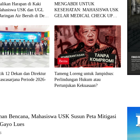
likan Harapan di Kaki
MENGABDI UNTUK
Mahasiswa USK dan UGL
KESEHATAN: MAHASISWA USK
Jaringan Air Bersih di Desa
GELAR MEDICAL CHECK UP
GRATIS BAGI WARGA DESA
AGUSEN
Berita
ik 12 Dekan dan Direktur
Tameng Loreng untuk Jampidsus:
ascasarjana Periode 2026-
Perlindungan Hukum atau
Pertunjukan Kekuasaan?
an Bencana, Mahasiswa USK Susun Peta Mitigasi
 Gayo Lues
26