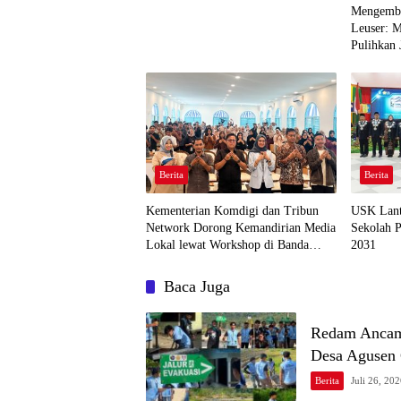
Mengemba
Leuser: 
Pulihkan 
Agusen
Berita
Berita
Kementerian Komdigi dan Tribun
USK Lant
Network Dorong Kemandirian Media
Sekolah P
Lokal lewat Workshop di Banda
2031
Aceh
Baca Juga
Redam Ancam
Desa Agusen
Berita
Juli 26, 20