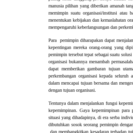
manusia pilihan yang diberikan amanah tan
memimpin suatu organisasi/institusi ata
menentukan kebijakan dan kemaslahatan or
mempengaruhi keberlangsungan dan perkemban
Para pemimpin diharapakan dapat menjala
kepentingan mereka orang-orang yang dip
pemimpin tersebut tepat sebagai suatu sol
organisasi bukannya menambah permasalaha
dapat memberikan gambaran tujuan utam
perkembangan organisasi kepada seluruh a
dalam mencapai tujuan bersama dan mengesa
dengan tujuan organisasi.
Tentunya dalam menjalankan fungsi kepemim
kepemimpinan. Gaya kepemimpinan para pe
situasi yang dihadapinya, di era serba indivi
dibutuhkan sosok seorang pemimpin deng
dan membangkitkan kesadaran terhadap tu