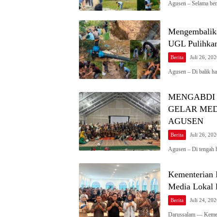
Agusen – Selama be
Mengembalika
UGL Pulihkan
Berita
Juli 26, 20
Agusen – Di balik h
MENGABDI 
GELAR MED
AGUSEN
Berita
Juli 26, 20
Agusen – Di tengah 
Kementerian 
Media Lokal 
Berita
Juli 24, 20
Darussalam — Kement