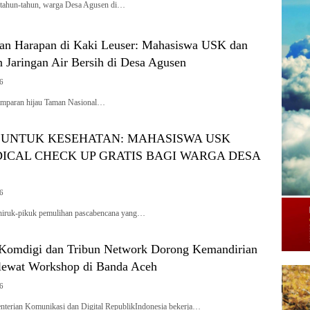
rtahun-tahun, warga Desa Agusen di…
n Harapan di Kaki Leuser: Mahasiswa USK dan
 Jaringan Air Bersih di Desa Agusen
26
amparan hijau Taman Nasional…
UNTUK KESEHATAN: MAHASISWA USK
ICAL CHECK UP GRATIS BAGI WARGA DESA
26
hiruk-pikuk pemulihan pascabencana yang…
Komdigi dan Tribun Network Dorong Kemandirian
lewat Workshop di Banda Aceh
26
erian Komunikasi dan Digital RepublikIndonesia bekerja…