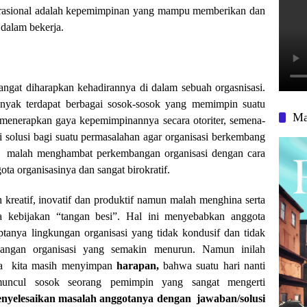
irasional adalah kepemimpinan yang mampu memberikan dan
dalam bekerja.
angat diharapkan kehadirannya di dalam sebuah orgasnisasi.
anyak terdapat berbagai sosok-sosok yang memimpin suatu
Ma
un menerapkan gaya kepemimpinannya secara otoriter, semena-
 solusi bagi suatu permasalahan agar organisasi berkembang
 malah menghambat perkembangan organisasi dengan cara
a organisasinya dan sangat birokratif.
kreatif, inovatif dan produktif namun malah menghina serta
 kebijakan “tangan besi”. Hal ini menyebabkan anggota
ptanya lingkungan organisasi yang tidak kondusif dan tidak
angan organisasi yang semakin menurun. Namun inilah
emua kita masih menyimpan
harapan,
bahwa suatu hari nanti
an muncul sosok seorang pemimpin yang sangat mengerti
nyelesaikan masalah anggotanya dengan jawaban/solusi