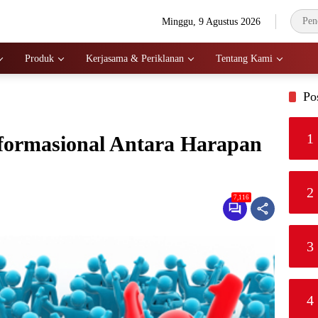
Minggu, 9 Agustus 2026
Produk
Kerjasama & Periklanan
Tentang Kami
Po
1
ormasional Antara Harapan
2
7,116
3
4