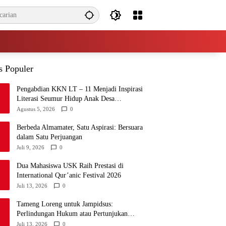
s Populer
Pengabdian KKN LT – 11 Menjadi Inspirasi
Literasi Seumur Hidup Anak Desa
Lampisang
Agustus 5, 2026
0
Berbeda Almamater, Satu Aspirasi: Bersuara
dalam Satu Perjuangan
Juli 9, 2026
0
Dua Mahasiswa USK Raih Prestasi di
International Qur’anic Festival 2026
Juli 13, 2026
0
Tameng Loreng untuk Jampidsus:
Perlindungan Hukum atau Pertunjukan
Kekuasaan?
Juli 13, 2026
0