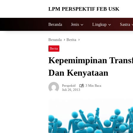
Langsung
LPM PERSPEKTIF FEB USK
ke
konten
Beranda
Jenis
Lingkup
Sastra
Beranda
Berita
Berita
Kepemimpinan Transf
Dan Kenyataan
Perspektif
3 Min Baca
Juli 26, 2013