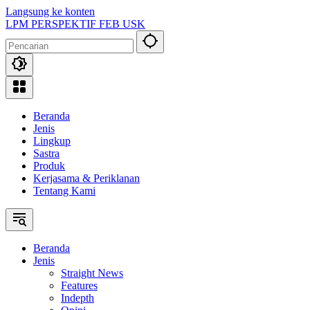
Langsung ke konten
LPM PERSPEKTIF FEB USK
Beranda
Jenis
Lingkup
Sastra
Produk
Kerjasama & Periklanan
Tentang Kami
Beranda
Jenis
Straight News
Features
Indepth