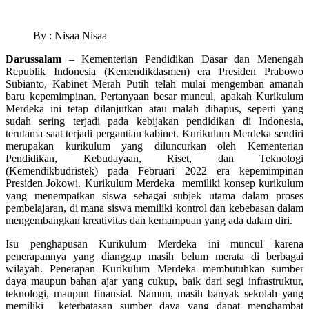
By : Nisaa Nisaa
Darussalam
– Kementerian Pendidikan Dasar dan Menengah
Republik Indonesia (Kemendikdasmen) era Presiden Prabowo
Subianto, Kabinet Merah Putih telah mulai mengemban amanah
baru kepemimpinan. Pertanyaan besar muncul, apakah Kurikulum
Merdeka ini tetap dilanjutkan atau malah dihapus, seperti yang
sudah sering terjadi pada kebijakan pendidikan di Indonesia,
terutama saat terjadi pergantian kabinet. Kurikulum Merdeka sendiri
merupakan kurikulum yang diluncurkan oleh Kementerian
Pendidikan, Kebudayaan, Riset, dan Teknologi
(Kemendikbudristek) pada Februari 2022 era kepemimpinan
Presiden Jokowi. Kurikulum Merdeka memiliki konsep kurikulum
yang menempatkan siswa sebagai subjek utama dalam proses
pembelajaran, di mana siswa memiliki kontrol dan kebebasan dalam
mengembangkan kreativitas dan kemampuan yang ada dalam diri.
Isu penghapusan Kurikulum Merdeka ini muncul karena
penerapannya yang dianggap masih belum merata di berbagai
wilayah. Penerapan Kurikulum Merdeka membutuhkan sumber
daya maupun bahan ajar yang cukup, baik dari segi infrastruktur,
teknologi, maupun finansial. Namun, masih banyak sekolah yang
memiliki keterbatasan sumber daya yang dapat menghambat