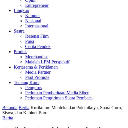
Opini
Entrepreneur
Lingkup
Kampus
Nasional
Internasional
Sastra
Resensi Film
Puisi
Cerita Pendek
Produk
Merchandise
Majalah LPM Perspektif
Kerjasama & Periklanan
Media Partner
Paid Promote
Tentang Kami
Pengurus
Pedoman Pemberitaan Media Siber
Pedoman Pengiriman Suara Pembaca
Beranda
Berita
Kurikulum Merdeka dan Polemiknya, Suara Guru,
Siswa, dan Kabinet Baru
Berita