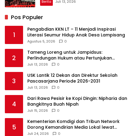
Berita
Juli 13, 2026
Pos Populer
Pengabdian KKN LT – 11 Menjadi Inspirasi
1
Literasi Seumur Hidup Anak Desa Lampisang
Agustus 5, 2026
0
Tameng Loreng untuk Jampidsus:
2
Perlindungan Hukum atau Pertunjukan
Kekuasaan?
Juli 13, 2026
0
USK Lantik 12 Dekan dan Direktur Sekolah
3
Pascasarjana Periode 2026-2031
Juli 13, 2026
0
Dari Rawa Pesisir ke Kopi Dingin: Nipharia dan
4
Bangkitnya Buah Nipah
Juli 15, 2026
0
Kementerian Komdigi dan Tribun Network
5
Dorong Kemandirian Media Lokal lewat
Workshop di Banda Aceh
Juli 24, 2026
0