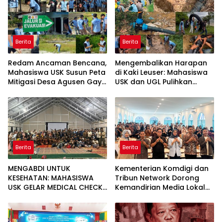
Berita
Berita
Redam Ancaman Bencana,
Mengembalikan Harapan
Mahasiswa USK Susun Peta
di Kaki Leuser: Mahasiswa
Mitigasi Desa Agusen Gayo
USK dan UGL Pulihkan
Lues
Jaringan Air Bersih di Desa
Agusen
Berita
Berita
MENGABDI UNTUK
Kementerian Komdigi dan
KESEHATAN: MAHASISWA
Tribun Network Dorong
USK GELAR MEDICAL CHECK
Kemandirian Media Lokal
UP GRATIS BAGI WARGA
lewat Workshop di Banda
DESA AGUSEN
Aceh