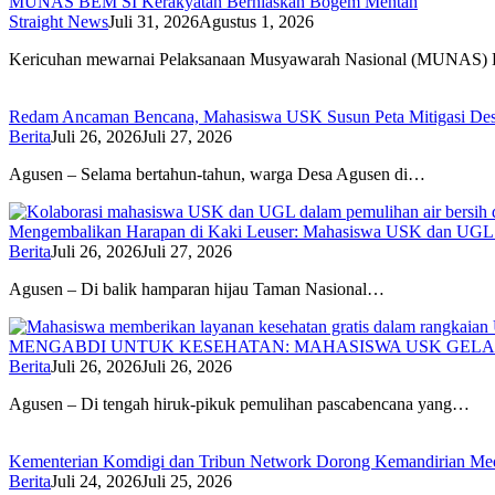
MUNAS BEM SI Kerakyatan Berhiaskan Bogem Mentah
Straight News
Juli 31, 2026
Agustus 1, 2026
Kericuhan mewarnai Pelaksanaan Musyawarah Nasional (MUNAS
Redam Ancaman Bencana, Mahasiswa USK Susun Peta Mitigasi De
Berita
Juli 26, 2026
Juli 27, 2026
Agusen – Selama bertahun-tahun, warga Desa Agusen di…
Mengembalikan Harapan di Kaki Leuser: Mahasiswa USK dan UGL Pu
Berita
Juli 26, 2026
Juli 27, 2026
Agusen – Di balik hamparan hijau Taman Nasional…
MENGABDI UNTUK KESEHATAN: MAHASISWA USK GELA
Berita
Juli 26, 2026
Juli 26, 2026
Agusen – Di tengah hiruk-pikuk pemulihan pascabencana yang…
Kementerian Komdigi dan Tribun Network Dorong Kemandirian Med
Berita
Juli 24, 2026
Juli 25, 2026