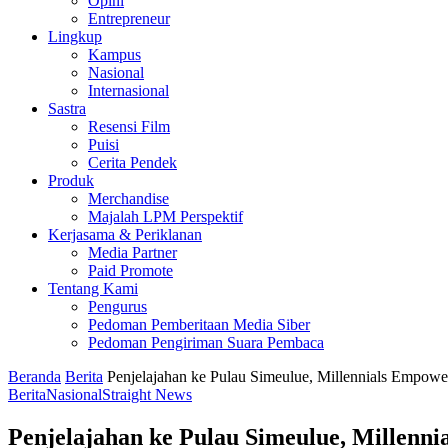
Opini
Entrepreneur
Lingkup
Kampus
Nasional
Internasional
Sastra
Resensi Film
Puisi
Cerita Pendek
Produk
Merchandise
Majalah LPM Perspektif
Kerjasama & Periklanan
Media Partner
Paid Promote
Tentang Kami
Pengurus
Pedoman Pemberitaan Media Siber
Pedoman Pengiriman Suara Pembaca
Beranda
Berita
Penjelajahan ke Pulau Simeulue, Millennials Empo
Berita
Nasional
Straight News
Penjelajahan ke Pulau Simeulue, Millen