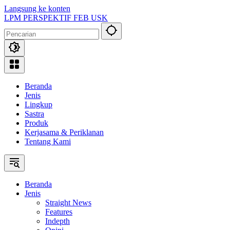
Langsung ke konten
LPM PERSPEKTIF FEB USK
Beranda
Jenis
Lingkup
Sastra
Produk
Kerjasama & Periklanan
Tentang Kami
Beranda
Jenis
Straight News
Features
Indepth