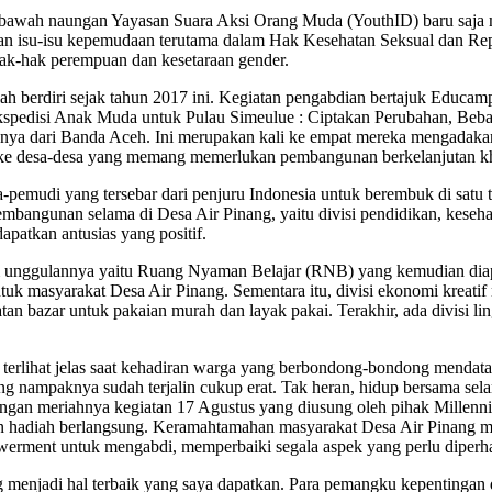
awah naungan Yayasan Suara Aksi Orang Muda (YouthID) baru saja men
engan isu-isu kepemudaan terutama dalam Hak Kesehatan Seksual dan 
k-hak perempuan dan kesetaraan gender.
ah berdiri sejak tahun 2017 ini. Kegiatan pengabdian bertajuk Educam
edisi Anak Muda untuk Pulau Simeulue : Ciptakan Perubahan, Bebask
auhnya dari Banda Aceh. Ini merupakan kali ke empat mereka mengada
ke desa-desa yang memang memerlukan pembangunan berkelanjutan khus
udi yang tersebar dari penjuru Indonesia untuk berembuk di satu t
pembangunan selama di Desa Air Pinang, yaitu divisi pendidikan, keseh
atkan antusias yang positif.
ram unggulannya yaitu Ruang Nyaman Belajar (RNB) yang kemudian dia
ntuk masyarakat Desa Air Pinang. Sementara itu, divisi ekonomi krea
tan bazar untuk pakaian murah dan layak pakai. Terakhir, ada divisi 
terlihat jelas saat kehadiran warga yang berbondong-bondong mendatan
ng nampaknya sudah terjalin cukup erat. Tak heran, hidup bersama se
dengan meriahnya kegiatan 17 Agustus yang diusung oleh pihak Millen
gian hadiah berlangsung. Keramahtamahan masyarakat Desa Air Pinang 
werment untuk mengabdi, memperbaiki segala aspek yang perlu diperha
menjadi hal terbaik yang saya dapatkan. Para pemangku kepentingan 