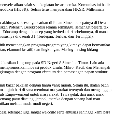
yelesaikan salah satu kegiatan besar mereka. Komunitas ini hadir
Reproduksi (HKSR). Selain terus menyuarakan HKSR, Millennials
p akhirnya sukses digencarkan di Pulau Simeulue tepatnya di Desa
an Potensi”. Berekspedisi selama seminggu, semangat peserta tak
kan Educamp dengan konsep yang berbeda dari sebelumnya, di mana
usnya di daerah 3T (Terdepan, Terluar, dan Tertinggal).
itik mencanangkan program-program yang kiranya dapat bermanfaat
atan, ekonomi kreatif, dan lingkungan. Masing-masing bidang
plikasikan langsung pada SD Negeri 8 Simeulue Timur. Lalu ada
tif mempromosikan inovasi produk Usaha Mikro, Kecil, dan Menengah
lingkungan dengan program
clean up
dan pemasangan papan struktur
gi bazar pakaian dengan harga yang murah. Selain itu, ikatan batin
lama tujuh hari di sana membuat masyarakat terenyuh dan menganggap
nials Empowerment untuk masyarakat. Tawa gelak dari anak-anak
memang patut diacungi jempol, mereka dengan senang hati mau
tikan melalui muda-mudi negeri.
desa setempat juga sangat
welcome
serta antusias sehingga kami para