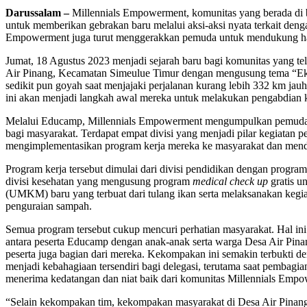
Darussalam –
Millennials Empowerment, komunitas yang berada di b
untuk memberikan gebrakan baru melalui aksi-aksi nyata terkait d
Empowerment juga turut menggerakkan pemuda untuk mendukung ha
Jumat, 18 Agustus 2023 menjadi sejarah baru bagi komunitas yang tel
Air Pinang, Kecamatan Simeulue Timur dengan mengusung tema “Eksp
sedikit pun goyah saat menjajaki perjalanan kurang lebih 332 km j
ini akan menjadi langkah awal mereka untuk melakukan pengabdian 
Melalui Educamp, Millennials Empowerment mengumpulkan pemuda-pem
bagi masyarakat. Terdapat empat divisi yang menjadi pilar kegiatan 
mengimplementasikan program kerja mereka ke masyarakat dan mendap
Program kerja tersebut dimulai dari divisi pendidikan dengan prog
divisi kesehatan yang mengusung program
medical check up
gratis u
(UMKM) baru yang terbuat dari tulang ikan serta melaksanakan kegia
penguraian sampah.
Semua program tersebut cukup mencuri perhatian masyarakat. Hal ini 
antara peserta Educamp dengan anak-anak serta warga Desa Air Pina
peserta juga bagian dari mereka. Kekompakan ini semakin terbukti 
menjadi kebahagiaan tersendiri bagi delegasi, terutama saat pemba
menerima kedatangan dan niat baik dari komunitas Millennials Empo
“Selain kekompakan tim, kekompakan masyarakat di Desa Air Pinang 