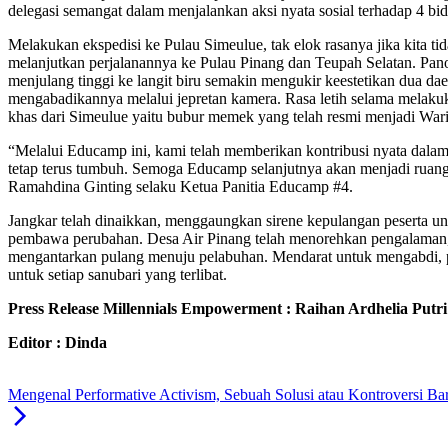
delegasi semangat dalam menjalankan aksi nyata sosial terhadap 4 bi
Melakukan ekspedisi ke Pulau Simeulue, tak elok rasanya jika kita tid
melanjutkan perjalanannya ke Pulau Pinang dan Teupah Selatan. Pa
menjulang tinggi ke langit biru semakin mengukir keestetikan dua d
mengabadikannya melalui jepretan kamera. Rasa letih selama melakuk
khas dari Simeulue yaitu bubur memek yang telah resmi menjadi W
“Melalui Educamp ini, kami telah memberikan kontribusi nyata dalam 
tetap terus tumbuh. Semoga Educamp selanjutnya akan menjadi ruang y
Ramahdina Ginting selaku Ketua Panitia Educamp #4.
Jangkar telah dinaikkan, menggaungkan sirene kepulangan peserta unt
pembawa perubahan. Desa Air Pinang telah menorehkan pengalaman, k
mengantarkan pulang menuju pelabuhan. Mendarat untuk mengabdi, 
untuk setiap sanubari yang terlibat.
Press Release Millennials Empowerment : Raihan Ardhelia Putri
Editor : Dinda
Mengenal Performative Activism, Sebuah Solusi atau Kontroversi Ba