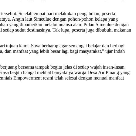
h tersebut. Setelah empat hari melakukan pengabdian, peserta
matnya. Angin laut Simeulue dengan pohon-pohon kelapa yang
h Tuhan yang dipamerkan melalui nuansa alam Pulau Simeulue dengan
setiap sudut destinasinya. Tak lupa, peserta juga dibubuhi makanan
ri tujuan kami. Saya berharap agar semangat belajar dan berbagi
 dan manfaat yang lebih besar lagi bagi masyarakat,” ujar Indah
erjuang bersama tampak begitu jelas di setiap wajah insan-insan
erasa begitu hangat melihat banyaknya warga Desa Air Pinang yang
nials Empowerment resmi telah selesai dengan menuai manfaat