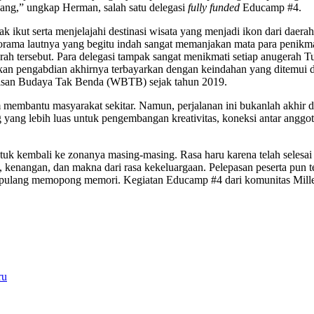
dang,” ungkap Herman, salah satu delegasi
fully funded
Educamp #4.
ak ikut serta menjelajahi destinasi wisata yang menjadi ikon dari daera
norama lautnya yang begitu indah sangat memanjakan mata para penik
aerah tersebut. Para delegasi tampak sangat menikmati setiap anugera
an pengabdian akhirnya terbayarkan dengan keindahan yang ditemui di 
arisan Budaya Tak Benda (WBTB) sejak tahun 2019.
membantu masyarakat sekitar. Namun, perjalanan ini bukanlah akhir da
ang lebih luas untuk pengembangan kreativitas, koneksi antar anggota,
uk kembali ke zonanya masing-masing. Rasa haru karena telah selesai b
enangan, dan makna dari rasa kekeluargaan. Pelepasan peserta pun t
pulang memopong memori. Kegiatan Educamp #4 dari komunitas Millen
ru