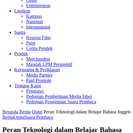
Opini
Entrepreneur
Lingkup
Kampus
Nasional
Internasional
Sastra
Resensi Film
Puisi
Cerita Pendek
Produk
Merchandise
Majalah LPM Perspektif
Kerjasama & Periklanan
Media Partner
Paid Promote
Tentang Kami
Pengurus
Pedoman Pemberitaan Media Siber
Pedoman Pengiriman Suara Pembaca
Beranda
Berita
Opini
Peran Teknologi dalam Belajar Bahasa Inggris
Berita
Opini
Suara Pembaca
Peran Teknologi dalam Belajar Bahasa