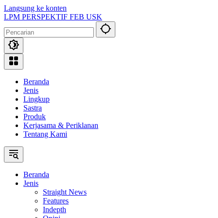
Langsung ke konten
LPM PERSPEKTIF FEB USK
Beranda
Jenis
Lingkup
Sastra
Produk
Kerjasama & Periklanan
Tentang Kami
Beranda
Jenis
Straight News
Features
Indepth