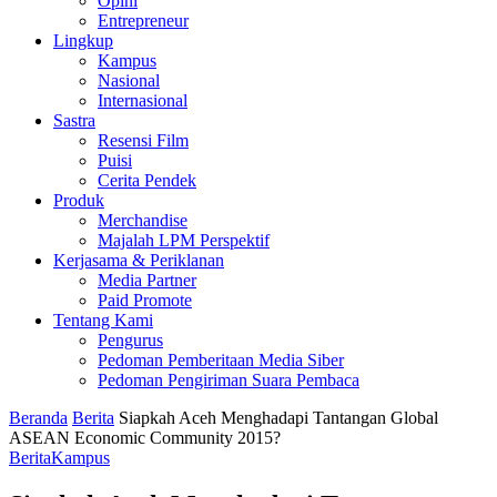
Opini
Entrepreneur
Lingkup
Kampus
Nasional
Internasional
Sastra
Resensi Film
Puisi
Cerita Pendek
Produk
Merchandise
Majalah LPM Perspektif
Kerjasama & Periklanan
Media Partner
Paid Promote
Tentang Kami
Pengurus
Pedoman Pemberitaan Media Siber
Pedoman Pengiriman Suara Pembaca
Beranda
Berita
Siapkah Aceh Menghadapi Tantangan Global
ASEAN Economic Community 2015?
Berita
Kampus