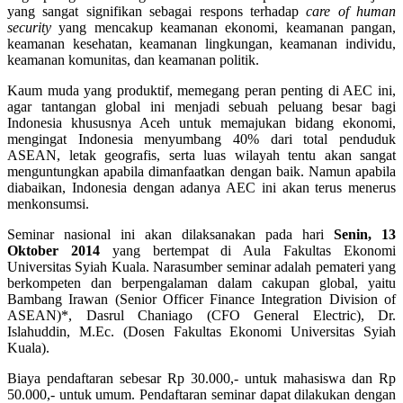
yang sangat signifikan sebagai respons terhadap
care of human
security
yang mencakup keamanan ekonomi, keamanan pangan,
keamanan kesehatan, keamanan lingkungan, keamanan individu,
keamanan komunitas, dan keamanan politik.
Kaum muda yang produktif, memegang peran penting di AEC ini,
agar tantangan global ini menjadi sebuah peluang besar bagi
Indonesia khususnya Aceh untuk memajukan bidang ekonomi,
mengingat Indonesia menyumbang 40% dari total penduduk
ASEAN, letak geografis, serta luas wilayah tentu akan sangat
menguntungkan apabila dimanfaatkan dengan baik. Namun apabila
diabaikan, Indonesia dengan adanya AEC ini akan terus menerus
menkonsumsi.
Seminar nasional ini akan dilaksanakan pada hari
Senin, 13
Oktober 2014
yang bertempat di Aula Fakultas Ekonomi
Universitas Syiah Kuala. Narasumber seminar adalah pemateri yang
berkompeten dan berpengalaman dalam cakupan global, yaitu
Bambang Irawan (Senior Officer Finance Integration Division of
ASEAN)*, Dasrul Chaniago (CFO General Electric), Dr.
Islahuddin, M.Ec. (Dosen Fakultas Ekonomi Universitas Syiah
Kuala).
Biaya pendaftaran sebesar Rp 30.000,- untuk mahasiswa dan Rp
50.000,- untuk umum. Pendaftaran seminar dapat dilakukan dengan