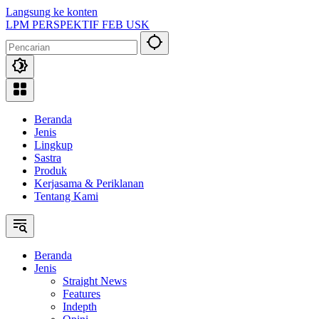
Langsung ke konten
LPM PERSPEKTIF FEB USK
Beranda
Jenis
Lingkup
Sastra
Produk
Kerjasama & Periklanan
Tentang Kami
Beranda
Jenis
Straight News
Features
Indepth