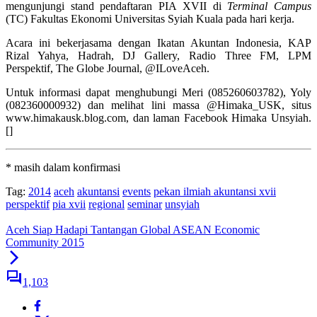
mengunjungi stand pendaftaran PIA XVII di
Terminal Campus
(TC) Fakultas Ekonomi Universitas Syiah Kuala pada hari kerja.
Acara ini bekerjasama dengan Ikatan Akuntan Indonesia, KAP
Rizal Yahya, Hadrah, DJ Gallery, Radio Three FM, LPM
Perspektif, The Globe Journal, @ILoveAceh.
Untuk informasi dapat menghubungi Meri (085260603782), Yoly
(082360000932) dan melihat lini massa @Himaka_USK, situs
www.himakausk.blog.com, dan laman Facebook Himaka Unsyiah.
[]
* masih dalam konfirmasi
Tag:
2014
aceh
akuntansi
events
pekan ilmiah akuntansi xvii
perspektif
pia xvii
regional
seminar
unsyiah
Aceh Siap Hadapi Tantangan Global ASEAN Economic
Community 2015
1,103