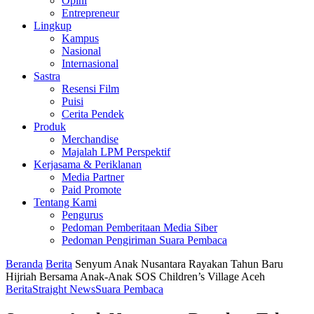
Opini
Entrepreneur
Lingkup
Kampus
Nasional
Internasional
Sastra
Resensi Film
Puisi
Cerita Pendek
Produk
Merchandise
Majalah LPM Perspektif
Kerjasama & Periklanan
Media Partner
Paid Promote
Tentang Kami
Pengurus
Pedoman Pemberitaan Media Siber
Pedoman Pengiriman Suara Pembaca
Beranda
Berita
Senyum Anak Nusantara Rayakan Tahun Baru
Hijriah Bersama Anak-Anak SOS Children’s Village Aceh
Berita
Straight News
Suara Pembaca