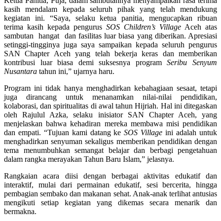
Ketua Panitia, Puja, dalam sambutannya menyampaikan rasa terima
kasih mendalam kepada seluruh pihak yang telah mendukung
kegiatan ini. “Saya, selaku ketua panitia, mengucapkan ribuan
terima kasih kepada pengurus
SOS Children’s Village
Aceh atas
sambutan hangat dan fasilitas luar biasa yang diberikan. Apresiasi
setinggi-tingginya juga saya sampaikan kepada seluruh pengurus
SAN Chapter Aceh yang telah bekerja keras dan memberikan
kontribusi luar biasa demi suksesnya program
Seribu Senyum
Nusantara
tahun ini,” ujarnya haru.
Program ini tidak hanya menghadirkan kebahagiaan sesaat, tetapi
juga dirancang untuk menanamkan nilai-nilai pendidikan,
kolaborasi, dan spiritualitas di awal tahun Hijriah. Hal ini ditegaskan
oleh Rajulul Azka, selaku inisiator SAN Chapter Aceh, yang
menjelaskan bahwa kehadiran mereka membawa misi pendidikan
dan empati. “Tujuan kami datang ke
SOS Village
ini adalah untuk
menghadirkan senyuman sekaligus memberikan pendidikan dengan
tema menumbuhkan semangat belajar dan berbagi pengetahuan
dalam rangka merayakan Tahun Baru Islam,” jelasnya.
Rangkaian acara diisi dengan berbagai aktivitas edukatif dan
interaktif, mulai dari permainan edukatif, sesi bercerita, hingga
pembagian sembako dan makanan sehat. Anak-anak terlihat antusias
mengikuti setiap kegiatan yang dikemas secara menarik dan
bermakna.