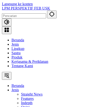
Langsung ke konten
LPM PERSPEKTIF FEB USK
Beranda
Jenis
Lingkup
Sastra
Produk
Kerjasama & Periklanan
Tentang Kami
Beranda
Jenis
Straight News
Features
Indepth