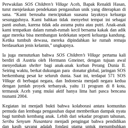
Perwakilan
SOS Children’s Village
Aceh, Bapak Renaldi Hasan,
turut menjelaskan pendekatan pengasuhan unik yang diterapkan di
sana. “Kami berusaha menciptakan suasana layaknya keluarga
sesungguhnya. Kami bahkan tidak menyebut tempat ini sebagai
panti asuhan, karena tidak ada asrama putra atau putri. Anak-anak
kami tempatkan dalam rumah-rumah kecil bersama kakak dan adik
agar mereka bisa membangun kedekatan seperti keluarga kandung.
Ketika tumbuh dewasa, mereka dipindahkan ke rumah remaja
berdasarkan jenis kelamin,” ungkapnya.
Ia juga menuturkan bahwa
SOS Children’s Village
pertama kali
berdiri di Austria oleh Hermann Gmeiner, dengan tujuan awal
menyediakan
shelter
bagi anak-anak korban Perang Dunia II.
Seiring waktu, berkat dukungan para donatur global, jaringan SOS
berkembang pesat ke seluruh dunia. Saat ini, terdapat 571 SOS
Village
di berbagai negara, dan Indonesia menjadi negara kedua
dengan jumlah proyek terbanyak, yaitu 11 program di 8 kota,
termasuk Aceh yang mulai aktif hanya lima hari pasca bencana
tsunami 2004.
Kegiatan ini menjadi bukti bahwa kolaborasi antara komunitas
pemuda dan lembaga pengasuhan dapat memberikan dampak nyata
bagi tumbuh kembang anak. Lebih dari sekadar program tahunan,
Seribu Senyum Nusantara
menjadi pengingat bahwa pendidikan
dan kasih sayang adalah fondasi utama untuk menumbuhkan