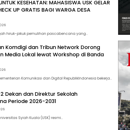
UNTUK KESEHATAN: MAHASISWA USK GELAR
HECK UP GRATIS BAGI WARGA DESA
2026
ngah hiruk-pikuk pemulihan pascabencana yang…
n Komdigi dan Tribun Network Dorong
n Media Lokal lewat Workshop di Banda
2026
menterian Komunikasi dan Digital RepublikIndonesia bekerja…
 12 Dekan dan Direktur Sekolah
na Periode 2026-2031
2026
iversitas Syiah Kuala (USK) resmi…