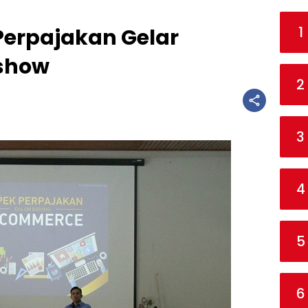
1
Perpajakan Gelar
kshow
2
3
4
5
6