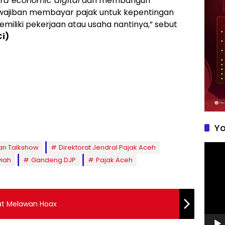
ra economic digital
dan membangun
ewajiban membayar pajak untuk kepentingan
iliki pekerjaan atau usaha nantinya,” sebut
Ci)
Yo
Pemu
an Talkshow
Direktorat Jendral Pajak Aceh
Video
yiah
Gandeng DJP
Pajak Aceh
at Melawan Hoax