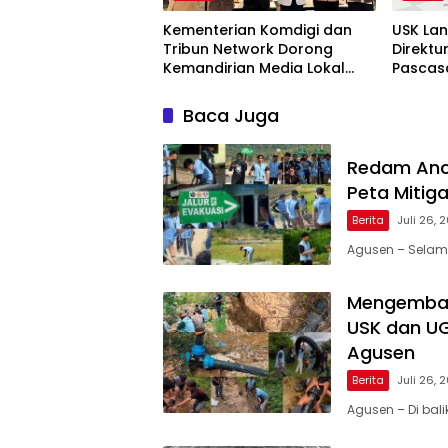
Kementerian Komdigi dan
USK Lan
Tribun Network Dorong
Direktu
Kemandirian Media Lokal
Pascas
lewat Workshop di Banda
2031
Aceh
Baca Juga
Redam Anc
Peta Mitig
Berita
Juli 26, 
Agusen – Selam
Mengembali
USK dan UGL
Agusen
Berita
Juli 26, 
Agusen – Di bal