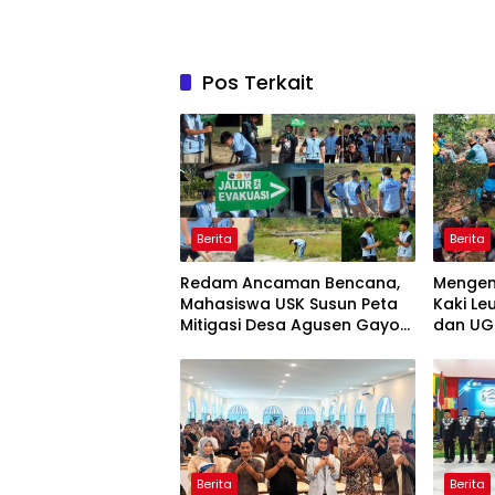
Pos Terkait
Berita
Berita
Redam Ancaman Bencana,
Mengem
Mahasiswa USK Susun Peta
Kaki Le
Mitigasi Desa Agusen Gayo
dan UGL
Lues
Air Ber
Berita
Berita