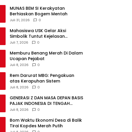
MUNAS BEM SI Kerakyatan
Berhiaskan Bogem Mentah
Juli 31, 2026
0
Mahasiswa USK Gelar Aksi
Simbolik Tuntut Kejelasan
Pemulihan Bencana Aceh
Juli 7, 2026
0
Memburu Benang Merah Di Dalam
Ucapan Pejabat
Juli 8, 2026
0
Rem Darurat MBG: Pengakuan
atas Kerapuhan Sistem
Juli 8, 2026
0
GENERASI Z DAN MASA DEPAN BASIS
PAJAK INDONESIA DI TENGAH
DISRUPSI GLOBAL
Juli 8, 2026
0
Bom Waktu Ekonomi Desa di Balik
Tirai Kopdes Merah Putih