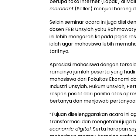
berupa toko internet (Lapak) di Ma
merchant
(Seller) menjual barang d
Selain seminar acara ini juga diisi
dosen FEB Unsyiah yaitu Rahmawaty, S
ini lebih mengarah kepada pajak rest
ialah agar mahasiswa lebih memaha
tarifnya.
Apresiasi mahasiswa dengan tersele
ramainya jumlah peserta yang hadir
mahasiswa dari Fakultas Ekonomi dan
Industri Unsyiah, Hukum unsyiah, Per
respon positif dari panitia atas apre
bertanya dan menjawab pertanyaan 
“Tujuan diselenggarakan acara in
transformasi dan mengetahui juga 
economic digital
. Serta harapan sa