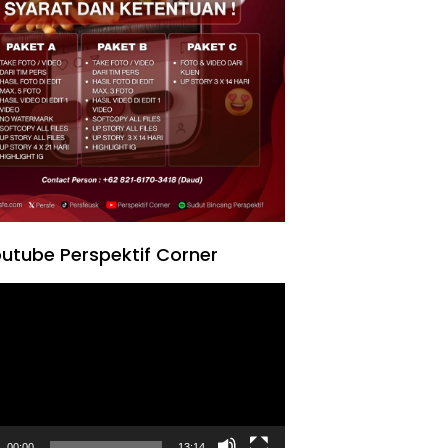
utube Perspektif Corner
tar
00:00
13:14