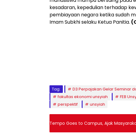
mahasiswa mampu bersaing pada
e
kesadaran, kepedulian terhadap k
pembiayaan negara ketika sudah mem
Imam Subkhi selaku Ketua Panitia.
(
Tag:
D3 Perpajakan Gelar Seminar d
fakultas ekonomi unsyiah
FEB Uns
perspektif
unsyiah
Tempo Goes to Campus, Ajak Masyarak