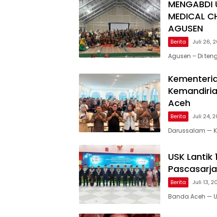
MENGABDI 
MEDICAL C
AGUSEN
Berita
Juli 26, 
Agusen – Di te
Kementeria
Kemandiria
Aceh
Berita
Juli 24, 
Darussalam — Ke
USK Lantik
Pascasarja
Berita
Juli 13, 
Banda Aceh — Un