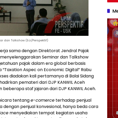
Me
r dan Talkshow (Eci/Perspektif)
erja sama dengan Direktorat Jendral Pajak
, menyelenggarakan Seminar dan Talkshow
tahuan pajak dalam era global berbasis
 “Taxation Aspec on Economic Digital” Rabu
kses diadakan kali pertamanya di Balai Sidang
ghadirkan pemateri dari DJP KANWIL Aceh
n beberapa staf jajaran dari DJP KANWIL Aceh.
rbicara tentang
e-comerce
terhadap penjual
ja dengan penjual konvesional, hanya beda cara
lace
menyediakan tempat kegiatan usaha