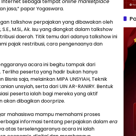
ll Internet sebagai tempat
online marketplace
an jasa,” papar Yogaswara.
Pa
 dengan talkshow perpajakan yang dibawakan oleh
.E., M.Si., Ak. Isu yang diangkat dalam talkshow
ribusi daerah. Titik temu dari adanya talkshow ini
mi pajak restribusi, cara pengenaanya dan
nggaranya acara ini begitu tampak dari
. Terliha peserta yang hadir bukan hanya
 Bisnis saja, melainkan MIPA UNSYIAH, Teknik
tanian unsyiah, serta dari UIN AR-RANIRY. Bentuk
siasi peserta ialah bagi mereka yang aktif
akan dibagikan doorprize.
i agar mahasiswa mampu memahami proses
berbagai informasi tentang perpajakan dalam
era
ya atas terselenggaranya acara ini ialah