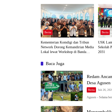
Agusen
Berita
Berita
Kementerian Komdigi dan Tribun
USK Lant
Network Dorong Kemandirian Media
Sekolah P
Lokal lewat Workshop di Banda
2031
Aceh
Baca Juga
Redam Ancam
Desa Agusen
Berita
Juli 26, 20
Agusen – Selama be
Mengembalika