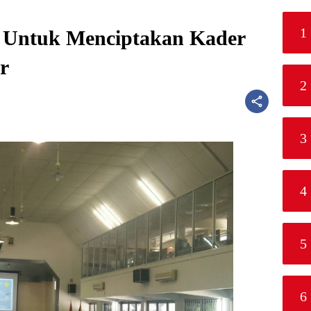
1
 Untuk Menciptakan Kader
r
2
3
4
5
6