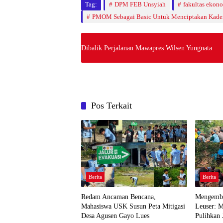
Tag:
DPM FEB Unsyiah
fakultas ekon
PMOM Sebagai Basic Untuk Menciptakan Kader
Dibalik Perjalanan Mawapres Wilsen Yungnata
Pos Terkait
Berita
Berita
Redam Ancaman Bencana,
Mengemba
Mahasiswa USK Susun Peta Mitigasi
Leuser: 
Desa Agusen Gayo Lues
Pulihkan 