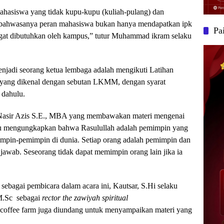
mahasiswa yang tidak kupu-kupu (kuliah-pulang) dan
bahwasanya peran mahasiswa bukan hanya mendapatkan ipk
Pa
ngat dibutuhkan oleh kampus,” tutur Muhammad ikram selaku
enjadi seorang ketua lembaga adalah mengikuti Latihan
ang dikenal dengan sebutan LKMM, dengan syarat
 dahulu.
Dr. Nasir Azis S.E., MBA yang membawakan materi mengenai
liau mengungkapkan bahwa Rasulullah adalah pemimpin yang
mimpin-pemimpin di dunia. Setiap orang adalah pemimpin dan
awab. Seseorang tidak dapat memimpin orang lain jika ia
ebagai pembicara dalam acara ini, Kautsar, S.Hi selaku
M.Sc sebagai
re
ctor the zawiyah spiritual
coffee farm juga diundang untuk menyampaikan materi yang