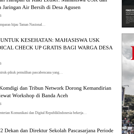
 Jaringan Air Bersih di Desa Agusen
26
amparan hijau Taman Nasional…
UNTUK KESEHATAN: MAHASISWA USK
ICAL CHECK UP GRATIS BAGI WARGA DESA
26
hiruk-pikuk pemulihan pascabencana yang…
Komdigi dan Tribun Network Dorong Kemandirian
lewat Workshop di Banda Aceh
26
erian Komunikasi dan Digital RepublikIndonesia bekerja…
2 Dekan dan Direktur Sekolah Pascasarjana Periode