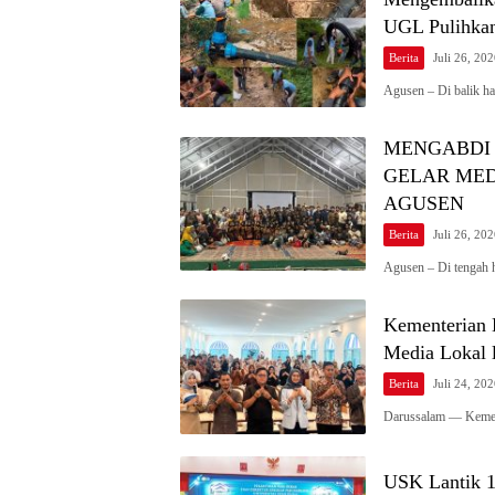
UGL Pulihkan
Berita
Juli 26, 20
Agusen – Di balik h
MENGABDI 
GELAR MED
AGUSEN
Berita
Juli 26, 20
Agusen – Di tengah 
Kementerian 
Media Lokal 
Berita
Juli 24, 20
Darussalam — Kement
USK Lantik 1