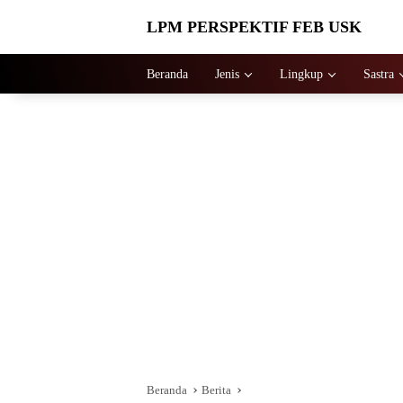
Langsung
LPM PERSPEKTIF FEB USK
ke
konten
Beranda
Jenis
Lingkup
Sastra
Beranda
Berita