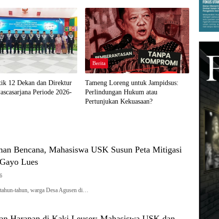
GRATIS BAGI WARGA DESA
AGUSEN
Berita
ik 12 Dekan dan Direktur
Tameng Loreng untuk Jampidsus:
ascasarjana Periode 2026-
Perlindungan Hukum atau
Pertunjukan Kekuasaan?
an Bencana, Mahasiswa USK Susun Peta Mitigasi
 Gayo Lues
26
rtahun-tahun, warga Desa Agusen di…
n Harapan di Kaki Leuser: Mahasiswa USK dan