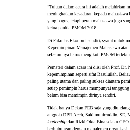
“Tujuan dalam acara ini adalah melahirkan 
meningkatkan kesadaran kepada mahasiswa 
yang bagus, tetapi peran mahasiswa juga sa
ketua panitia PMOM 2018.
Di Fakultas Ekonomi sendiri, syarat untuk m
Kepemimpinan Manajemen Mahasiswa atau y
sebelumnya harus mengikuti PMOM terlebih
Pemateri dalam acara ini diisi oleh Prof. 
kepemimpinan seperti sifat Rasulullah. Be
paling utama dan paling sukses diantara pe
setiap pemimpin harus mempunyai tanggung j
belum bisa memimpin dirinya sendiri.
Tidak hanya Dekan FEB saja yang diundang s
anggota DPR Aceh, Said munirruddin, SE,.
leadership
dan Rizki Okta Bina selaku CEO 
berhubungan dengan manajemen organisasi.