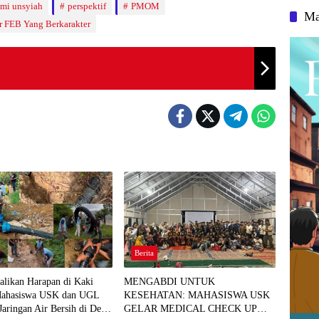
omi unsyiah
perspektif
PMOM
Ma
 FEB Yang Berkarakter
Berita
likan Harapan di Kaki
MENGABDI UNTUK
Mahasiswa USK dan UGL
KESEHATAN: MAHASISWA USK
Jaringan Air Bersih di Desa
GELAR MEDICAL CHECK UP