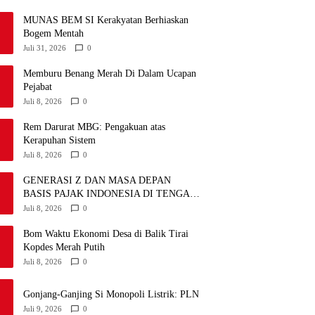
MUNAS BEM SI Kerakyatan Berhiaskan
Bogem Mentah
Juli 31, 2026
0
Memburu Benang Merah Di Dalam Ucapan
Pejabat
Juli 8, 2026
0
Rem Darurat MBG: Pengakuan atas
Kerapuhan Sistem
Juli 8, 2026
0
GENERASI Z DAN MASA DEPAN
BASIS PAJAK INDONESIA DI TENGAH
DISRUPSI GLOBAL
Juli 8, 2026
0
Bom Waktu Ekonomi Desa di Balik Tirai
Kopdes Merah Putih
Juli 8, 2026
0
Gonjang-Ganjing Si Monopoli Listrik: PLN
Juli 9, 2026
0