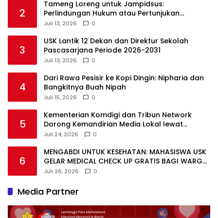
Tameng Loreng untuk Jampidsus:
2
Perlindungan Hukum atau Pertunjukan
Kekuasaan?
Juli 13, 2026
0
USK Lantik 12 Dekan dan Direktur Sekolah
3
Pascasarjana Periode 2026-2031
Juli 13, 2026
0
Dari Rawa Pesisir ke Kopi Dingin: Nipharia dan
4
Bangkitnya Buah Nipah
Juli 15, 2026
0
Kementerian Komdigi dan Tribun Network
5
Dorong Kemandirian Media Lokal lewat
Workshop di Banda Aceh
Juli 24, 2026
0
MENGABDI UNTUK KESEHATAN: MAHASISWA USK
6
GELAR MEDICAL CHECK UP GRATIS BAGI WARGA
DESA AGUSEN
Juli 26, 2026
0
Media Partner