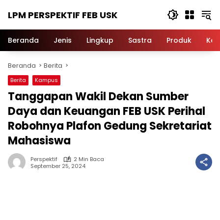
Langsung
LPM PERSPEKTIF FEB USK
ke
konten
Beranda
Jenis
Lingkup
Sastra
Produk
Ker
Beranda
Berita
Berita
Kampus
Tanggapan Wakil Dekan Sumber
Daya dan Keuangan FEB USK Perihal
Robohnya Plafon Gedung Sekretariat
Mahasiswa
Perspektif
2 Min Baca
September 25, 2024