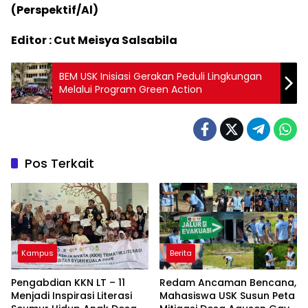
(Perspektif/Al)
Editor : Cut Meisya Salsabila
BEM USK Inisiasi Gerakan Peduli Lingkungan
Melalui Program Green Action
Pos Terkait
Kampus
Berita
Pengabdian KKN LT – 11
Redam Ancaman Bencana,
Menjadi Inspirasi Literasi
Mahasiswa USK Susun Peta