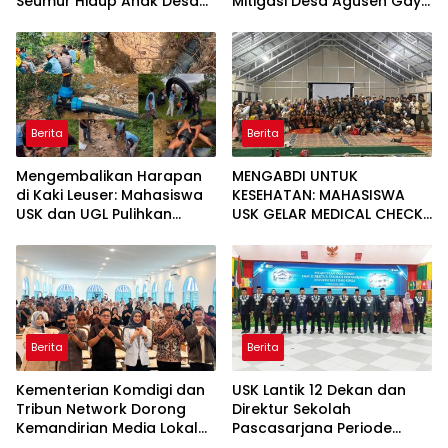
Seumur Hidup Anak Desa
Mitigasi Desa Agusen Gayo
Lampisang
Lues
Berita
Berita
Mengembalikan Harapan
MENGABDI UNTUK
di Kaki Leuser: Mahasiswa
KESEHATAN: MAHASISWA
USK dan UGL Pulihkan
USK GELAR MEDICAL CHECK
Jaringan Air Bersih di Desa
UP GRATIS BAGI WARGA
Agusen
DESA AGUSEN
Berita
Berita
Kementerian Komdigi dan
USK Lantik 12 Dekan dan
Tribun Network Dorong
Direktur Sekolah
Kemandirian Media Lokal
Pascasarjana Periode
lewat Workshop di Banda
2026-2031