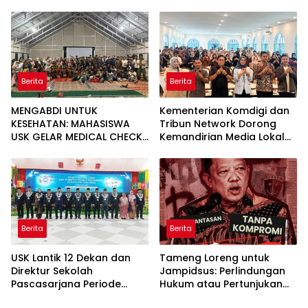
Lues
Jaringan Air Bersih di Desa
Agusen
Berita
Berita
MENGABDI UNTUK
Kementerian Komdigi dan
KESEHATAN: MAHASISWA
Tribun Network Dorong
USK GELAR MEDICAL CHECK
Kemandirian Media Lokal
UP GRATIS BAGI WARGA
lewat Workshop di Banda
DESA AGUSEN
Aceh
Berita
Berita
USK Lantik 12 Dekan dan
Tameng Loreng untuk
Direktur Sekolah
Jampidsus: Perlindungan
Pascasarjana Periode
Hukum atau Pertunjukan
2026-2031
Kekuasaan?