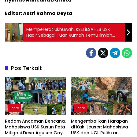
Editor: Astri Rahma Deyta
Mempererat Ukhuwah, KSEI iESA FEB USK
Hadir Sebagai Tuan Rumah Temu Ilmiah
Regional Sumbagut
Pos Terkait
Berita
Berita
Redam Ancaman Bencana,
Mengembalikan Harapan
Mahasiswa USK Susun Peta
di Kaki Leuser: Mahasiswa
Mitigasi Desa Agusen Gayo
USK dan UGL Pulihkan