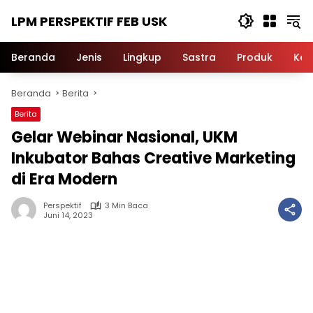
Langsung
LPM PERSPEKTIF FEB USK
ke
konten
Beranda
Jenis
Lingkup
Sastra
Produk
Ker
Beranda
Berita
Berita
Gelar Webinar Nasional, UKM
Inkubator Bahas Creative Marketing
di Era Modern
Perspektif
3 Min Baca
Juni 14, 2023