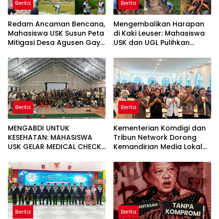
Berita
Berita
Redam Ancaman Bencana,
Mengembalikan Harapan
Mahasiswa USK Susun Peta
di Kaki Leuser: Mahasiswa
Mitigasi Desa Agusen Gayo
USK dan UGL Pulihkan
Lues
Jaringan Air Bersih di Desa
Agusen
Berita
Berita
MENGABDI UNTUK
Kementerian Komdigi dan
KESEHATAN: MAHASISWA
Tribun Network Dorong
USK GELAR MEDICAL CHECK
Kemandirian Media Lokal
UP GRATIS BAGI WARGA
lewat Workshop di Banda
DESA AGUSEN
Aceh
Berita
Berita