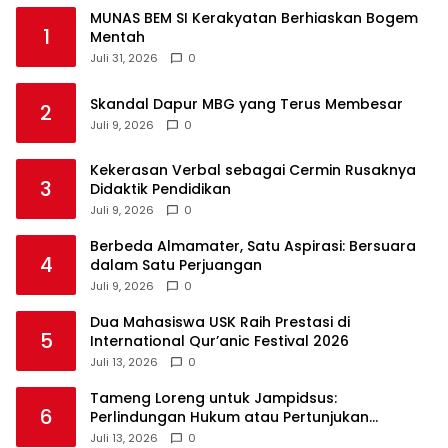
MUNAS BEM SI Kerakyatan Berhiaskan Bogem
1
Mentah
Juli 31, 2026
0
Skandal Dapur MBG yang Terus Membesar
2
Juli 9, 2026
0
Kekerasan Verbal sebagai Cermin Rusaknya
3
Didaktik Pendidikan
Juli 9, 2026
0
Berbeda Almamater, Satu Aspirasi: Bersuara
4
dalam Satu Perjuangan
Juli 9, 2026
0
Dua Mahasiswa USK Raih Prestasi di
5
International Qur’anic Festival 2026
Juli 13, 2026
0
Tameng Loreng untuk Jampidsus:
6
Perlindungan Hukum atau Pertunjukan
Kekuasaan?
Juli 13, 2026
0