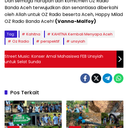
Dan semoga harapan dan komitmen OZ Radio
Banda Aceh terwujudkan dan senantiasa diberkahi
oleh Allah untuk OZ Radio beserta Aceh, Happy Milad
OZ Radio Banda Aceh!
(Vanna-Malfoy)
Tag:
Kahitna
KAHITNA Kembali Menyapa Aceh
Oz Radio
perspektif
unsyiah
Street Music: Konser Amal Mahasiswa FEB Unsyiah
untuk Selat Sunda
Pos Terkait