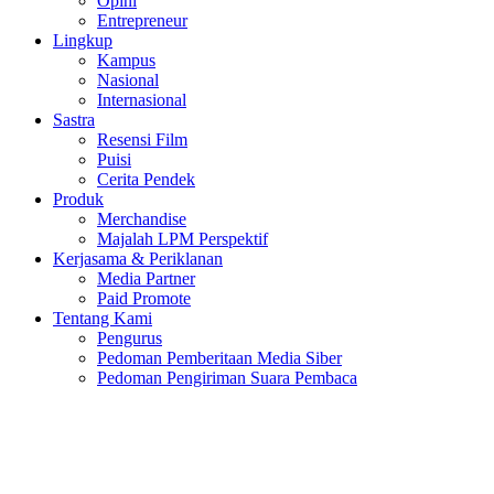
Opini
Entrepreneur
Lingkup
Kampus
Nasional
Internasional
Sastra
Resensi Film
Puisi
Cerita Pendek
Produk
Merchandise
Majalah LPM Perspektif
Kerjasama & Periklanan
Media Partner
Paid Promote
Tentang Kami
Pengurus
Pedoman Pemberitaan Media Siber
Pedoman Pengiriman Suara Pembaca