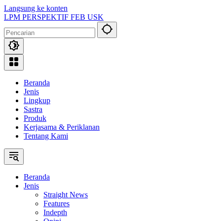
Langsung ke konten
LPM PERSPEKTIF FEB USK
Beranda
Jenis
Lingkup
Sastra
Produk
Kerjasama & Periklanan
Tentang Kami
Beranda
Jenis
Straight News
Features
Indepth