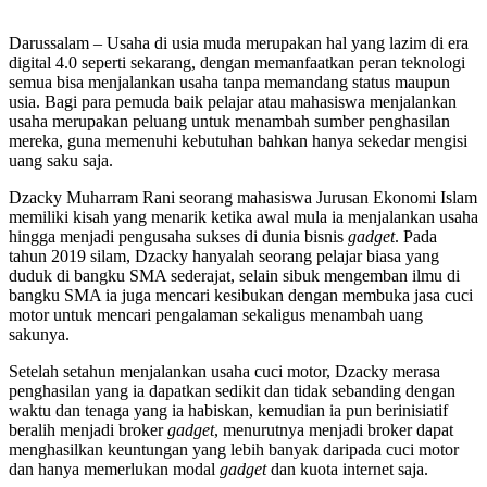
Darussalam – Usaha di usia muda merupakan hal yang lazim di era
digital 4.0 seperti sekarang, dengan memanfaatkan peran teknologi
semua bisa menjalankan usaha tanpa memandang status maupun
usia. Bagi para pemuda baik pelajar atau mahasiswa menjalankan
usaha merupakan peluang untuk menambah sumber penghasilan
mereka, guna memenuhi kebutuhan bahkan hanya sekedar mengisi
uang saku saja.
Dzacky Muharram Rani seorang mahasiswa Jurusan Ekonomi Islam
memiliki kisah yang menarik ketika awal mula ia menjalankan usaha
hingga menjadi pengusaha sukses di dunia bisnis
gadget
. Pada
tahun 2019 silam, Dzacky hanyalah seorang pelajar biasa yang
duduk di bangku SMA sederajat, selain sibuk mengemban ilmu di
bangku SMA ia juga mencari kesibukan dengan membuka jasa cuci
motor untuk mencari pengalaman sekaligus menambah uang
sakunya.
Setelah setahun menjalankan usaha cuci motor, Dzacky merasa
penghasilan yang ia dapatkan sedikit dan tidak sebanding dengan
waktu dan tenaga yang ia habiskan, kemudian ia pun berinisiatif
beralih menjadi broker
gadget
, menurutnya menjadi broker dapat
menghasilkan keuntungan yang lebih banyak daripada cuci motor
dan hanya memerlukan modal
gadget
dan kuota internet saja.