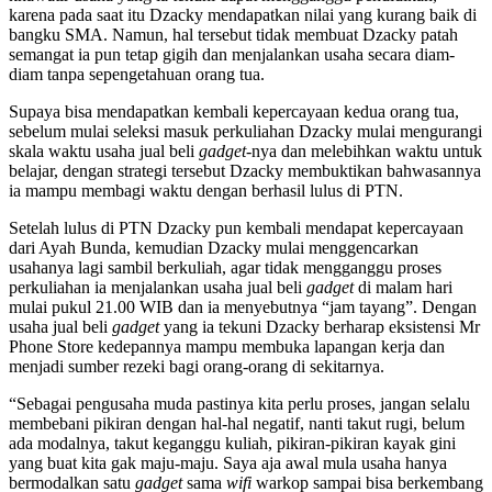
karena pada saat itu Dzacky mendapatkan nilai yang kurang baik di
bangku SMA. Namun, hal tersebut tidak membuat Dzacky patah
semangat ia pun tetap gigih dan menjalankan usaha secara diam-
diam tanpa sepengetahuan orang tua.
Supaya bisa mendapatkan kembali kepercayaan kedua orang tua,
sebelum mulai seleksi masuk perkuliahan Dzacky mulai mengurangi
skala waktu usaha jual beli
gadget
-nya dan melebihkan waktu untuk
belajar, dengan strategi tersebut Dzacky membuktikan bahwasannya
ia mampu membagi waktu dengan berhasil lulus di PTN.
Setelah lulus di PTN Dzacky pun kembali mendapat kepercayaan
dari Ayah Bunda, kemudian Dzacky mulai menggencarkan
usahanya lagi sambil berkuliah, agar tidak mengganggu proses
perkuliahan ia menjalankan usaha jual beli
gadget
di malam hari
mulai pukul 21.00 WIB dan ia menyebutnya “jam tayang”. Dengan
usaha jual beli
gadget
yang ia tekuni Dzacky berharap eksistensi Mr
Phone Store kedepannya mampu membuka lapangan kerja dan
menjadi sumber rezeki bagi orang-orang di sekitarnya.
“Sebagai pengusaha muda pastinya kita perlu proses, jangan selalu
membebani pikiran dengan hal-hal negatif, nanti takut rugi, belum
ada modalnya, takut keganggu kuliah, pikiran-pikiran kayak gini
yang buat kita gak maju-maju. Saya aja awal mula usaha hanya
bermodalkan satu
gadget
sama
wifi
warkop sampai bisa berkembang