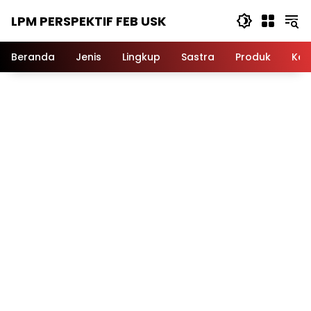
Langsung
LPM PERSPEKTIF FEB USK
ke
konten
Beranda
Jenis
Lingkup
Sastra
Produk
Ker