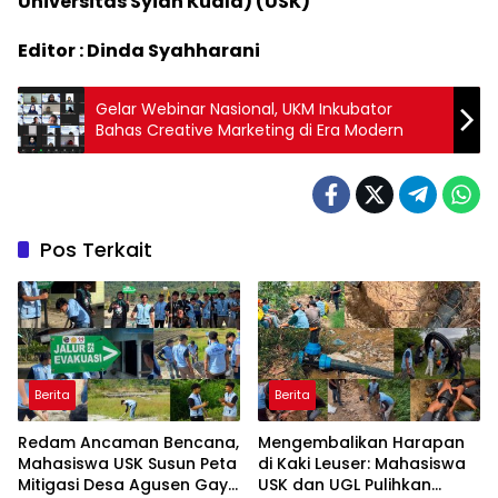
Universitas Syiah Kuala) (USK)
Editor : Dinda Syahharani
Gelar Webinar Nasional, UKM Inkubator
Bahas Creative Marketing di Era Modern
Pos Terkait
Berita
Berita
Redam Ancaman Bencana,
Mengembalikan Harapan
Mahasiswa USK Susun Peta
di Kaki Leuser: Mahasiswa
Mitigasi Desa Agusen Gayo
USK dan UGL Pulihkan