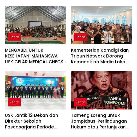
Lues
Jaringan Air Bersih di Desa
Agusen
Berita
Berita
MENGABDI UNTUK
Kementerian Komdigi dan
KESEHATAN: MAHASISWA
Tribun Network Dorong
USK GELAR MEDICAL CHECK
Kemandirian Media Lokal
UP GRATIS BAGI WARGA
lewat Workshop di Banda
DESA AGUSEN
Aceh
Berita
Berita
USK Lantik 12 Dekan dan
Tameng Loreng untuk
Direktur Sekolah
Jampidsus: Perlindungan
Pascasarjana Periode
Hukum atau Pertunjukan
2026-2031
Kekuasaan?