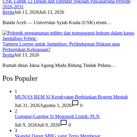
USK Lantik 12 Dekan dan Direktur Sekolah Pascasarjana Periode
2026-2031
Berita
Juli 13, 2026
Juli 13, 2026
Banda Aceh — Universitas Syiah Kuala (USK) resmi…
Tameng Loreng untuk Jampidsus: Perlindungan Hukum atau
Pertunjukan Kekuasaan?
Berita
Juli 13, 2026
Rumah dinas Jaksa Agung Muda Bidang Tindak Pidana…
Pos Populer
1
MUNAS BEM SI Kerakyatan Berhiaskan Bogem Mentah
Juli 31, 2026
Agustus 1, 2026
0
2
Gonjang-Ganjing Si Monopoli Listrik: PLN
Juli 9, 2026
Juli 9, 2026
0
3
Skandal Dapur MBG yang Terus Membesar