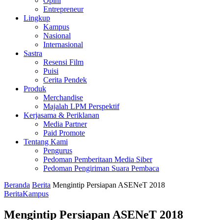
Opini
Entrepreneur
Lingkup
Kampus
Nasional
Internasional
Sastra
Resensi Film
Puisi
Cerita Pendek
Produk
Merchandise
Majalah LPM Perspektif
Kerjasama & Periklanan
Media Partner
Paid Promote
Tentang Kami
Pengurus
Pedoman Pemberitaan Media Siber
Pedoman Pengiriman Suara Pembaca
Beranda
Berita
Mengintip Persiapan ASENeT 2018
Berita
Kampus
Mengintip Persiapan ASENeT 2018