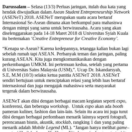
Darussalam –
Selasa (13/3) Perluas jaringan, itulah dua kata yang
hendak diwujudkan dalam
Asean Student Entrepreneurship Network
(ASENeT) 2018. ASENeT merupakan suatu acara bertaraf
Internasional Se-Asean dimana akan berkumpul para mahasiswa
dengan mimpi yang sama untuk berwirausaha. Acara yang akan
diselenggarakan pada 14-18 Maret 2018 di Universitas Syiah Kuala
itu bertemakan
‘Creative Entrepreneur for Creative Economy’.
“Kenapa se-Asean? Karena kedepannya, tetangga kalian bukan lagi
sebelah rumah tapi ASEAN. Perbanyak teman dan jaringan, paling
kurang ASEAN. Kita juga mengkomunikasikan dengan
perkembangan UMKM. Ini pertemuan kedua, setelah yang pertama
di Universitas Sains Malaysia (USM),”. Ucap Dr. Iskandarsyah,
S.E, M.M (10/3) selaku ketua panitia ASENeT 2018. ASENeT
sendiri bertujuan untuk menciptakan relasi yang lebih luas bertaraf
internasional dan juga mengajak mahasiswa serta masyarakat
tergerak dalam berwirausaha.
ASENeT akan diisi dengan berbagai macam kegiatan seperti
expo
,
konferensi, dan beberapa
workshop
. Untuk
expo
akan ada
booth
pameran kuliner, fashion dan lain-lain. Selain itu acara ini juga turut
diisi dengan berbagai perlombaan menarik lainnya seperti fotografi,
perencanaan bisnis, akustik,
stocklab
, rangking 1 dan yang paling
menarik adalah
Mobile Legend
(ML). “Jangan hanya melihat
game
–