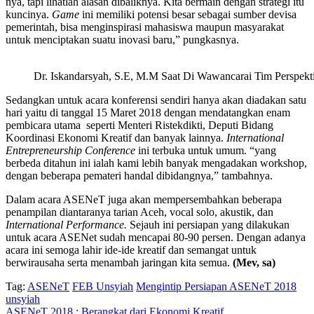
nya, tapi lihatlah alasan dibaliknya. Kita bermain dengan strategi itu
kuncinya.
Game
ini memiliki potensi besar sebagai sumber devisa
pemerintah, bisa menginspirasi mahasiswa maupun masyarakat
untuk menciptakan suatu inovasi baru,” pungkasnya.
Dr. Iskandarsyah, S.E, M.M Saat Di Wawancarai Tim Perspektif
Sedangkan untuk acara konferensi sendiri hanya akan diadakan satu
hari yaitu di tanggal 15 Maret 2018 dengan mendatangkan enam
pembicara utama seperti Menteri Ristekdikti, Deputi Bidang
Koordinasi Ekonomi Kreatif dan banyak lainnya.
International
Entrepreneurship Conference
ini terbuka untuk umum. “yang
berbeda ditahun ini ialah kami lebih banyak mengadakan workshop,
dengan beberapa pemateri handal dibidangnya,” tambahnya.
Dalam acara ASENeT juga akan mempersembahkan beberapa
penampilan diantaranya tarian Aceh, vocal solo, akustik, dan
International Performance.
Sejauh ini persiapan yang dilakukan
untuk acara ASENet sudah mencapai 80-90 persen. Dengan adanya
acara ini semoga lahir ide-ide kreatif dan semangat untuk
berwirausaha serta menambah jaringan kita semua.
(Mev, sa)
Tag:
ASENeT
FEB Unsyiah
Mengintip Persiapan ASENeT 2018
unsyiah
ASENeT 2018 : Berangkat dari Ekonomi Kreatif