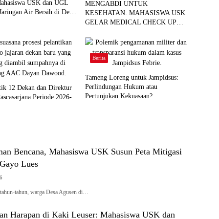
Mahasiswa USK dan UGL
MENGABDI UNTUK
Jaringan Air Bersih di Desa
KESEHATAN: MAHASISWA USK
GELAR MEDICAL CHECK UP
GRATIS BAGI WARGA DESA
AGUSEN
Berita
Tameng Loreng untuk Jampidsus:
Perlindungan Hukum atau
ik 12 Dekan dan Direktur
Pertunjukan Kekuasaan?
ascasarjana Periode 2026-
an Bencana, Mahasiswa USK Susun Peta Mitigasi
 Gayo Lues
26
rtahun-tahun, warga Desa Agusen di…
n Harapan di Kaki Leuser: Mahasiswa USK dan