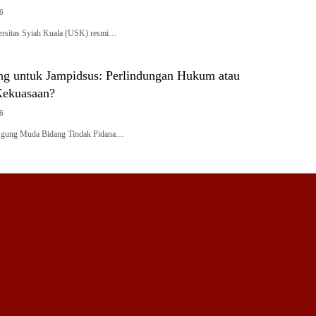
26
rsitas Syiah Kuala (USK) resmi…
g untuk Jampidsus: Perlindungan Hukum atau
Kekuasaan?
26
Agung Muda Bidang Tindak Pidana…