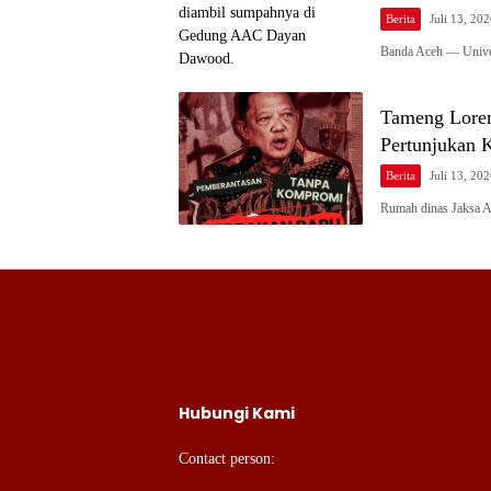
Berita
Juli 13, 20
Banda Aceh — Unive
Tameng Loren
Pertunjukan 
Berita
Juli 13, 20
Rumah dinas Jaksa 
Hubungi Kami
Contact person: