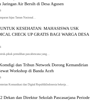
 Jaringan Air Bersih di Desa Agusen
26
amparan hijau Taman Nasional…
UNTUK KESEHATAN: MAHASISWA USK
ICAL CHECK UP GRATIS BAGI WARGA DESA
26
hiruk-pikuk pemulihan pascabencana yang…
Komdigi dan Tribun Network Dorong Kemandirian
lewat Workshop di Banda Aceh
26
erian Komunikasi dan Digital RepublikIndonesia bekerja…
2 Dekan dan Direktur Sekolah Pascasarjana Periode