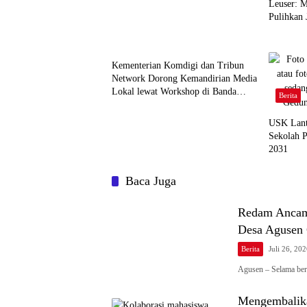
Leuser: 
Pulihkan 
Agusen
Berita
Kementerian Komdigi dan Tribun
Network Dorong Kemandirian Media
Lokal lewat Workshop di Banda
Berita
Aceh
USK Lant
Sekolah P
2031
Baca Juga
Redam Ancam
Desa Agusen
Berita
Juli 26, 20
Agusen – Selama be
Mengembalika