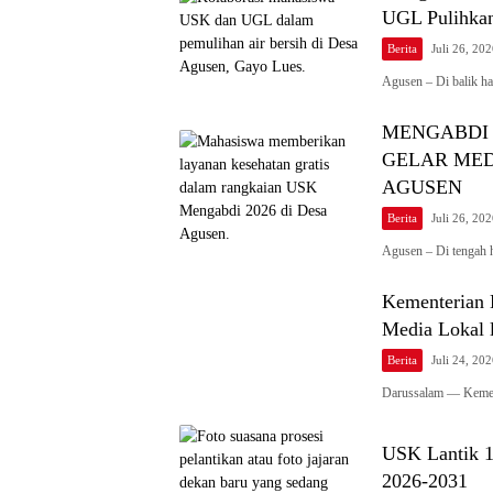
UGL Pulihkan
Berita
Juli 26, 20
Agusen – Di balik h
MENGABDI 
GELAR MED
AGUSEN
Berita
Juli 26, 20
Agusen – Di tengah 
Kementerian 
Media Lokal 
Berita
Juli 24, 20
Darussalam — Kement
USK Lantik 1
2026-2031