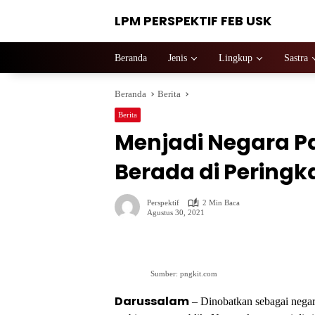
Langsung
LPM PERSPEKTIF FEB USK
ke
konten
Beranda
Jenis
Lingkup
Sastra
Beranda
Berita
Berita
Menjadi Negara Pa
Berada di Peringk
Perspektif
2 Min Baca
Agustus 30, 2021
Sumber: pngkit.com
Darussalam
–
Dinobatkan sebagai negara