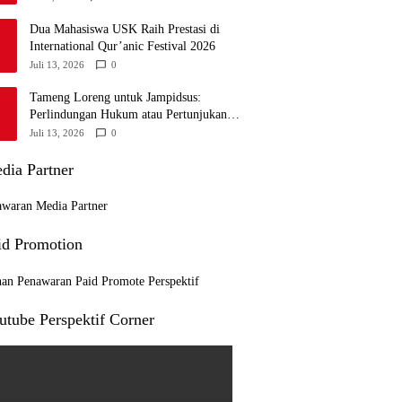
Dua Mahasiswa USK Raih Prestasi di
International Qur’anic Festival 2026
Juli 13, 2026
0
Tameng Loreng untuk Jampidsus:
Perlindungan Hukum atau Pertunjukan
Kekuasaan?
Juli 13, 2026
0
dia Partner
id Promotion
utube Perspektif Corner