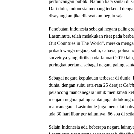
perbincangan publik. Namun
kata
santai di s
Dari dulu
,
Indonesia memang terkenal denga
disayangkan jika dilewatkan
begitu saja
.
Penobatan Indonesia sebagai negara paling s
Lastminute, telah
melakukan riset pada berba
Out Countries in The World”, mereka
mengan
pribadi warga negara, suhu, cahaya, polusi 
surveinya ya
ng dirilis pada Januari 2019 lalu
peringkat pertama sebagai negara paling santa
Sebagai negara kepulauan terbesar di dunia
,
I
dunia
,
dengan suhu rata-rata 25 derajat
C
elci
pelancong mancanegara untuk menikmati keha
menjadi negara paling santai
juga
didukung o
mancanegara. Lastminute juga mencata
t
bah
ada
30 hari libur per tahun
nya
, 66 spa di set
Selain Indonesia ada beberapa negara lainnya