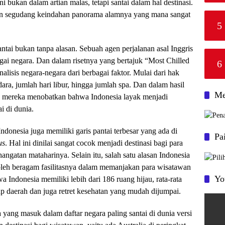
ini bukan dalam artian malas, tetapi santai dalam hal destinasi.
n segudang keindahan panorama alamnya yang mana sangat
5
antai bukan tanpa alasan.
Sebuah agen perjalanan asal
I
nggris
gai negara. Dan dalam risetnya yang bertajuk “Most Chilled
6
alisis negara-negara
dari berbagai faktor. Mulai dari hak
udara, jumlah
hari libur, hingga jumlah
s
pa. Dan d
alam hasil
Me
, mereka menobatkan bahwa Indonesia
layak
menjadi
i di dunia.
ndonesia
juga
memiliki garis pantai terbesar
yang ada
di
Pa
us
. Hal ini dinilai sangat cocok menjadi destinasi bagi para
ngatan mataharinya. Selain itu
,
salah satu alasan Indonesia
leh beragam fasilitasnya dalam memanjakan para wisatawan
Yo
wa
Indonesia memiliki lebih dari 186 ruang hijau, rata-rata
iap daerah dan
juga
retret kesehatan yang mudah dijumpai.
 yang masuk dalam daftar negara paling santai di dunia versi