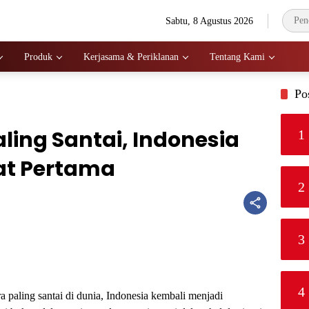
Sabtu, 8 Agustus 2026
Produk
Kerjasama & Periklanan
Tentang Kami
Po
ling Santai, Indonesia
1
at Pertama
2
3
4
 paling santai di dunia
,
Indonesia kembali menjadi