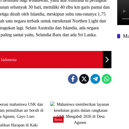
an
destinasi bagi wisatawan
,
y
aitu ada Australia di peringkat
hunan sebanyak 30 hari, memiliki 40 ribu km garis pantai dan
etiga diraih oleh Islandia, meskipun suhu rata-ratanya 1,75
ah satu negara terbaik untuk menikmati Northen Light dan
ragukan lagi. Selain Australia dan Islandia
,
ada negara
paling santai yaitu, Selandia Baru dan ada Sri Lanka.
Ma
 Indonesia
Berita
likan Harapan di Kaki