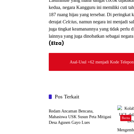
Lastminute yang mana sangat cocok dijadik
kedua, negara
K
angguru ini memiliki cuti ta
187 ruang hijau yang tersebar. Di peringkat k
derajat
Celcius
,
namun negara ini menjadi sal
juga tingkat keamanannya yang tidak perlu di
lainnya yang juga dinobatkan sebagai negara 
(Elza)
Asal-Usul +62 menjadi Kode Telepon
Pos Terkait
Berita
Redam Ancaman Bencana,
Mahasiswa USK Susun Peta Mitigasi
Berita
Desa Agusen Gayo Lues
Mengemba