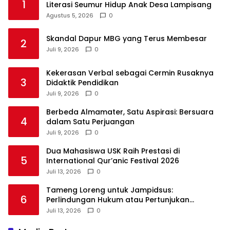
1
Literasi Seumur Hidup Anak Desa Lampisang
Agustus 5, 2026
0
Skandal Dapur MBG yang Terus Membesar
2
Juli 9, 2026
0
Kekerasan Verbal sebagai Cermin Rusaknya
3
Didaktik Pendidikan
Juli 9, 2026
0
Berbeda Almamater, Satu Aspirasi: Bersuara
4
dalam Satu Perjuangan
Juli 9, 2026
0
Dua Mahasiswa USK Raih Prestasi di
5
International Qur’anic Festival 2026
Juli 13, 2026
0
Tameng Loreng untuk Jampidsus:
6
Perlindungan Hukum atau Pertunjukan
Kekuasaan?
Juli 13, 2026
0