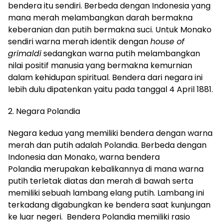
bendera itu sendiri.
B
erbeda
dengan
I
ndonesia
yang
mana merah
melambangkan darah
bermakna
keberanian dan putih bermakna suci. Untuk
M
onako
sendiri warna merah identik dengan
house
of
grimaldi
sedangkan warna putih melambangkan
nilai positif manusia yang bermakna kemurnian
dalam kehidupan spiritual. Bendera dari negara ini
lebih dulu dipatenkan yaitu pada tanggal 4
A
pril 1881.
2.
Negara Polandia
Negara kedua yang memiliki bendera dengan warna
merah dan putih adalah
P
olandia
. Berbeda dengan
I
ndonesia
dan
M
onako
,
warna bendera
P
olandia
me
r
upakan
kebalikannya di
mana warna
putih te
rletak di
atas dan merah di
bawah
serta
mem
iliki sebuah lambang elang putih. Lambang ini
ter
kadang digabungkan ke
be
n
dera saat kunjungan
ke luar negeri. Bendera
P
olandia
memiliki rasio