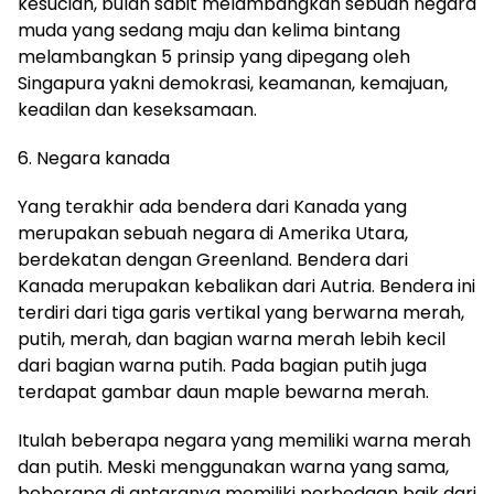
kesucian, bulan sabit melambangkan sebuah negara
muda yang sedang maju dan kelima bintang
melambangkan 5 prinsip yang dipegang oleh
S
ingapura
yakni
demokrasi, keamanan, kemajuan,
keadilan dan
keseksamaan
.
6.
Negara
kanada
Yang terakhir ada
b
endera
dari Kanada yang
merupakan sebuah negara di Amerika Utara,
berdekatan dengan
G
reenland
. Bendera dari
K
ana
d
a merupaka
n kebalikan dari
A
utria
. Bendera ini
terdiri dari tiga garis vertikal yang
be
r
warna merah,
putih, merah
,
d
an
bagian warna merah lebih kecil
dari bagian warna putih. Pada bagian putih juga
terdapat gambar daun
maple
bewarna
merah.
Itulah beberapa negara yang memiliki warna merah
dan putih. Meski menggunakan warna yang sama
,
beberapa di
antaranya memiliki perbedaan baik dari