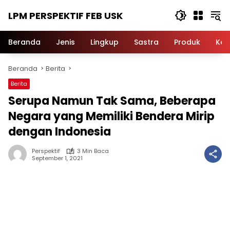
Langsung
LPM PERSPEKTIF FEB USK
ke
konten
Beranda
Jenis
Lingkup
Sastra
Produk
Ker
Beranda
Berita
Berita
Serupa Namun Tak Sama, Beberapa
Negara yang Memiliki Bendera Mirip
dengan Indonesia
Perspektif
3 Min Baca
September 1, 2021