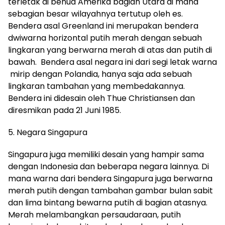
terletak di benua
A
merika
bagian
U
tara
di mana
sebagian besar wilayahnya tertutup oleh es.
Bendera asal
G
reenland
ini merupakan bendera
dwiwarna horizontal putih merah dengan sebuah
lingkaran yang
be
r
warna
merah di
atas dan putih di
bawah. Bendera asal
negara
ini dari segi letak warna
mirip dengan
P
olandia
,
hanya saja ada sebuah
lingkaran tambahan yang membedakannya.
Bendera ini didesain oleh
T
hue
C
hristiansen
dan
diresmikan
pa
d
a 21
J
uni 1985.
5.
Negara
S
i
n
gapura
Singapur
a
juga memiliki desain yang hampir sama
dengan
Indonesia
dan beberapa negara lainnya.
D
i
mana warna dari bendera
Singapura
juga
be
r
warna
merah putih dengan tambahan gambar bulan sabit
dan lima bintang
bewarna
putih di
bagian atasnya.
Merah melambangkan persaudaraan, putih