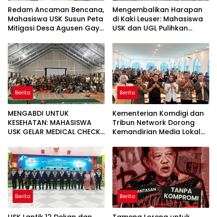
Redam Ancaman Bencana,
Mengembalikan Harapan
Mahasiswa USK Susun Peta
di Kaki Leuser: Mahasiswa
Mitigasi Desa Agusen Gayo
USK dan UGL Pulihkan
Lues
Jaringan Air Bersih di Desa
Agusen
Berita
Berita
MENGABDI UNTUK
Kementerian Komdigi dan
KESEHATAN: MAHASISWA
Tribun Network Dorong
USK GELAR MEDICAL CHECK
Kemandirian Media Lokal
UP GRATIS BAGI WARGA
lewat Workshop di Banda
DESA AGUSEN
Aceh
Berita
Berita
USK Lantik 12 Dekan dan
Tameng Loreng untuk