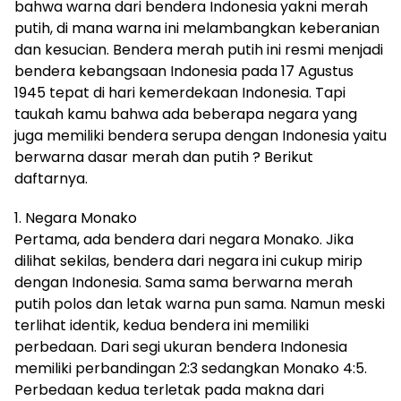
bahwa warna dari bendera
I
ndonesia
ya
kni
merah
putih
,
di
mana warna ini melambangkan keberanian
dan kesucian. Bendera merah putih ini resmi menjadi
bendera kebangsaan
I
ndonesia
pada 17
A
gustus
1945 tepat di
hari kemerdekaan
I
ndonesia
. Tapi
taukah
kamu bahwa ada beberapa negara yang
juga memiliki bendera serupa dengan
I
ndonesia
yaitu
be
r
warna dasar merah dan putih
? Berikut
daftarnya.
1.
Negara
Monako
P
ertama
,
ada bendera dari negara
M
onako
.
Jika
dilihat sekilas
,
bendera dari negara ini cukup mirip
dengan
I
ndonesia
. Sama
sama
be
r
warna
merah
putih polos dan letak warna pun sama.
N
amun
meski
terlihat identik
,
kedua bendera ini memiliki
perbedaan. Dari segi ukuran bendera
I
ndonesia
memiliki perbandingan 2:3 sedangkan
M
onako
4:5.
Perbedaan kedua terletak pada makna dari