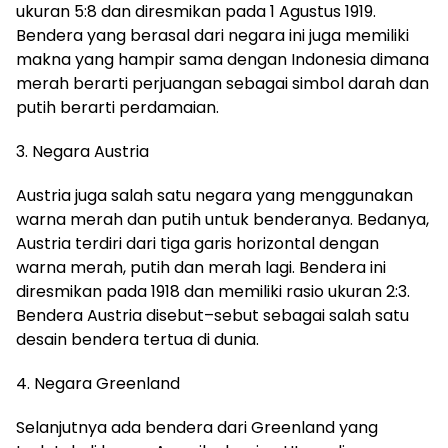
ukuran 5:8
dan diresmikan pada
1
A
gustus
1919.
Bendera yang berasal dari
negara
ini juga memiliki
makna yang hampir sama dengan
I
ndonesia
di
mana
merah berarti perjuangan sebagai simbol darah dan
putih berarti perdamaian.
3.
Negara
A
ustria
Austria juga
salah satu
negara yang menggunakan
warna merah dan putih untuk benderanya.
Bedany
a,
A
ustria
terdiri dari tiga garis horizontal dengan
warna merah, putih dan merah lagi.
B
endera
ini
diresmikan pada 1918
dan
memiliki rasio ukuran 2:3.
Bendera
A
ustria
disebut
–
sebut sebagai salah satu
desain bendera tertua di dunia
.
4.
Negara
G
reenland
Selanjutnya ada bendera dari
G
reenland
yang