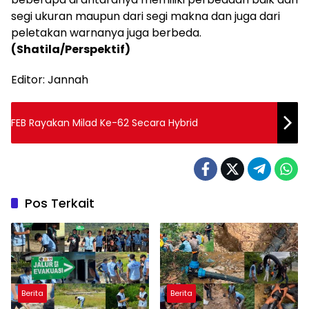
segi ukuran maupun dari segi makna dan juga dari
peletakan warnanya juga berbeda.
(
S
hatila/Perspektif
)
Editor: Jannah
FEB Rayakan Milad Ke-62 Secara Hybrid
Pos Terkait
Berita
Berita